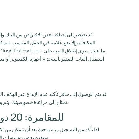
قد تضطر إلى إضافة بعض الاقتراض من البنك وإلا
قد يتم الوصول إلى حافز تأكيد عدم الإيداع عبر الهاتف ا
تحتاج إلى مراعاة خصوصيتك. يتم وضعها من قبل شركات الفواتير الخلوية. غالبًا ما يكون الحد الأدنى للطرح 5 جنيهات إسترلينية، والحد الأقصى 10 جنيهات إسترلينية.
مؤسسة Simba Ports للمقامرة: 20 دورة مجانية بنسبة 100 بالمائة بدون إيداع
لذا تأكد من التسجيل مرة واحدة بعد أن تتمكن من 
ستقدم بعض مؤسسات المقامرة إيداعًا إضافيًا بخلاف ذلك “عملة مجانية بنسبة 100 بالمائة” للعثور على لاعبين للانضمام وتجربة الكازينو الخاص بهم مجانًا.