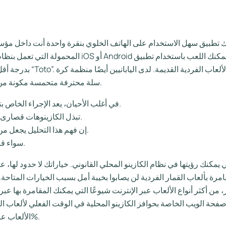
بيق سهل الاستخدام على الهاتف الخلوي بنقرة واحدة أنت داخل مؤسسة المقا
عه في المراهنة على الألعاب الفردية القديمة.
لدى اليابانيين أيضًا منظمة كرة
سلة محترفة متحمسة مكونة من ثماني مجموعات – مجموعة البيسبول اليابانية الجديدة.
في أغلب الأحيان، يعد الإجراء الخاص بتفعيل عدم الإيداع الإضافي مهمة سهلة التنفيذ إلى حد ما.
تبذل الكازينوهات قصارى جهدها لتزويد اللاعبين بالمكافأة الإضافية المجانية تمامًا.
إن فهم هذا التحليل يجعل من الممكن اكتشاف كازينو عبر الإنترنت مثالي لاحتياجاتك.
سواء قررت الحصول على المزيد من ميزات العناوين أم لا، كندا.
لتي يمكنك رؤيتها في نظام الكازينو المحلي القانوني. خياراتك لا حدود لها
قامرة بألعاب القمار الفردية لن يصابوا بخيبة أمل بسبب الخيارات المتاحة
صفحة الويب الخاصة بحوافز الكازينو المحلية في الوقت الفعلي لألعاب 
الألعاب عبر الإنترنت التي لا تحتوي على حافز إيداع ليس دائمًا 100%.