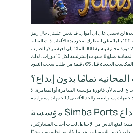
ديدة لن تحصل على أي أموال. قد يتعين عليك إدخال رمز
المكافأة وإلا ضع علامة في الحقل المناسب لتتمكن من اختيار العرض الترويجي الخاص بك. ستكون الدورات المجانية بنسبة 100 بالمائة في انتظارك بمجرد بدء الألعاب ذات الصلة.
بمجرد قيامك بالتسجيل ويمكنك إضافة رصيد مدين صالح، سيتم إضافة 20 دورة مجانية بنسبة 100 بالمائة إلى لعبة مركز الضرب “Irish Pot Fortune”. ما عليك سوى إطلاق اللعبة على
استقبال ألعاب الفيديو باستخدام أجهزة الكمبيوتر أو متصفح الهاتف المحمول. من أجل العدالة، يجب تحديد المكاسب من اللفات المجانية بمبلغ 8 جنيهات إسترلينية لكل 10 دورات، لذلك
لمجانية تمامًا بدون إيداع؟
داع الجديد لأن فاتورة مؤسسة المقامرة أو المقامرة، لا
 هدية لمنع الناس من الإحباط. لجذب أحدث المشاركين،