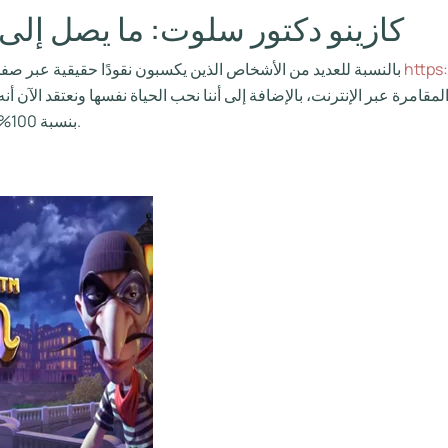
كازينو دكتور سلوت: ما يصل إلى 40 دورة مجانية بدون إيدا
https
بالنسبة للعديد من الأشخاص الذين يكسبون نقودًا حقيقية عبر صفحات الويب الخاصة بالكازينو، يتعين عليك الحصول عليها
مرة عبر الإنترنت، بالإضافة إلى أننا نحب الحياة نفسها ونعتقد الآن أنه
بنسبة 100% في الواقع أكثر مدونات الكازينو المرغوبة على الإنترنت.