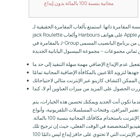
مجانية بنسبة 100 بالمائة بدون إيداع
مرة ذاتها. استمتع بألعاب المقامرة الحقيقية لـ Black-
jack Roulette وألعاب Harbours على هواتف Apple المحمولة التي تعمل بنظام iOS أو Android ويمكنك اللعب باستخدام تطبيق PokerStars Local Casino Mobile. يُسمح
، عندما تكون أنت الجديد ويمكنك تحسين هذه الخيارات، يتم
. تعتبر المرافئ، وفتحات المسلسلات التلفزيونية، وأنواع
ألعاب الورق، وأنواع ألعاب الفيديو ذات الموزع المباشر، من أكثر أنواع الألعاب عبر الإنترنت شيوعًا التي يمكنك المقامرة بها عبر الإنترنت باستخدام مكافآتك المجانية بنسبة 100 بالمائة.
الفيديو المتخصصة في الوقت الفعلي، حيث إن ترجيح تلك