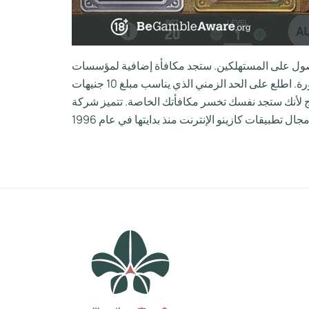
 للحصول على المستهلكين. ستجد مكافأة إضافية لمؤسسات
المقامرة العشرة المجانية تمامًا فيما يتعلق بسمعة المنتسبين. إذا لم تتمكن من رؤيته، فاتصل بدعم العملاء للحصول على المشورة. اطلع على الحد الزمني الذي يناسب مبلغ 10 جنيهات
 لأنك ستجد نفسك تخسر مكافأتك الخاصة. تتميز شركة NetEnt