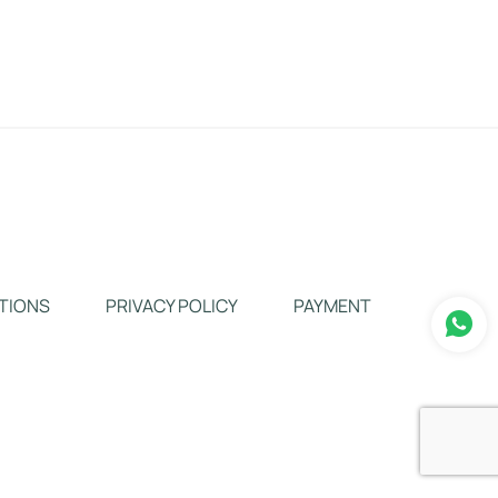
TIONS
PRIVACY POLICY
PAYMENT