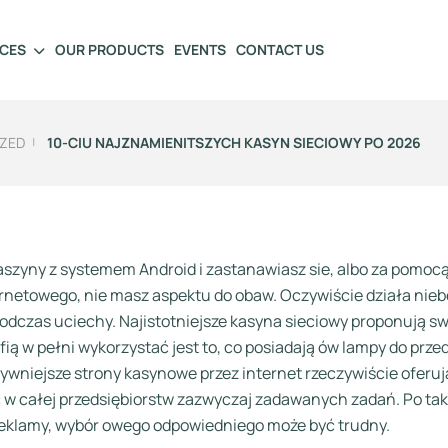
ICES
OUR PRODUCTS
EVENTS
CONTACT US
ZED
10-CIU NAJZNAMIENITSZYCH KASYN SIECIOWY PO 2026
aszyny z systemem Android i zastanawiasz sie, albo za pomo
etowego, nie masz aspektu do obaw. Oczywiście działa niebe
podczas uciechy. Najistotniejsze kasyna sieciowy proponują s
rafią w pełni wykorzystać jest to, co posiadają ów lampy do prz
niejsze strony kasynowe przez internet rzeczywiście oferują t
w całej przedsiębiorstw zazwyczaj zadawanych zadań. Po tak
reklamy, wybór owego odpowiedniego może być trudny.