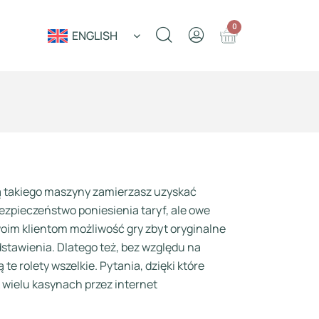
0
ENGLISH
cą takiego maszyny zamierzasz uzyskać
zpieczeństwo poniesienia taryf, ale owe
woim klientom możliwość gry zbyt oryginalne
edstawienia. Dlatego też, bez względu na
e rolety wszelkie. Pytania, dzięki które
 wielu kasynach przez internet