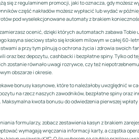
ą się z regulaminem promocji, jaki to oznacza, gdy możesz w
ynników część nakładów możesz wypłacić lub wydać w późnie
obrotów pod wyselekcjonowane automaty z brakiem koniecznoś
 zamierzasz ocenić, dzięki których automatach zabawa Tobie 
o kasyna sieciowy stało się krokiem milowym w całej 60-letn
ustwami a przy tym pilnują o ochrona życia i zdrowia swoich 
li oraz bez depozytu, cashbacki i bezpłatne spiny. Tylko od 
 nich zostanie równało uwagi rozrywce, czy też niepotrzebnem
wym obszarze i okresie.
iekawe bonusy kasynowe, które to należałoby uwzględnić w ca
pozytu na rzecz naszych zawodników, bezpłatne spiny oraz i
. Maksymalna kwota bonusu do odwiedzenia pierwszej wpłaty 
łniania formularzy, zobacz zestawienia kasyn z brakiem zareje
ceptować wymagają wręczania informacji karty, a cząstka op
u kasyn wyjąwszy KYC. O ile wyborem są szybkie przelewy wraz