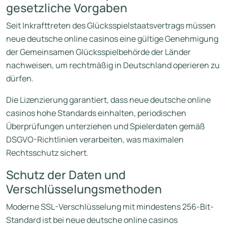
gesetzliche Vorgaben
Seit Inkrafttreten des Glücksspielstaatsvertrags müssen
neue deutsche online casinos eine gültige Genehmigung
der Gemeinsamen Glücksspielbehörde der Länder
nachweisen, um rechtmäßig in Deutschland operieren zu
dürfen.
Die Lizenzierung garantiert, dass neue deutsche online
casinos hohe Standards einhalten, periodischen
Überprüfungen unterziehen und Spielerdaten gemäß
DSGVO-Richtlinien verarbeiten, was maximalen
Rechtsschutz sichert.
Schutz der Daten und
Verschlüsselungsmethoden
Moderne SSL-Verschlüsselung mit mindestens 256-Bit-
Standard ist bei neue deutsche online casinos