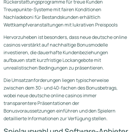
Rückerstattungsprogramme für treue Kunden
Treuepunkte-Systeme mit fairen Konditionen
Nachladeboni für Bestandskunden erhältlich
Wettkampfveranstaltungen mit lukrativen Preispools
Hervorzuheben ist besonders, dass neue deutsche online
casinos verstärkt auf nachhaltige Bonusmodelle
investieren, die dauerhafte Kundenbeziehungen
aufbauen statt kurzfristige Lockangebote mit
unrealistischen Bedingungen zu präsentieren.
Die Umsatzanforderungen liegen typischerweise
zwischen dem 30- und 40-fachen des Bonusbetrags,
wobei neue deutsche online casinos immer
transparentere Präsentationen der
Bonusvoraussetzungen einführen und den Spielern
detaillierte Informationen zur Verfügung stellen.
Spielauswahl und Software-Anbieter