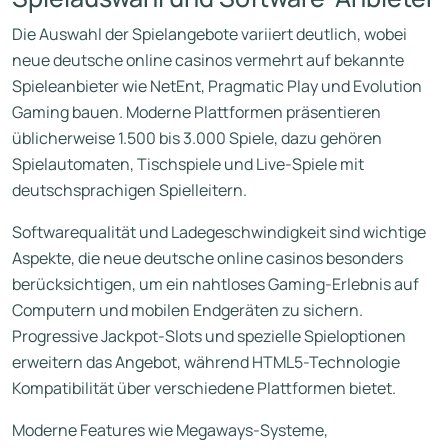
Die Auswahl der Spielangebote variiert deutlich, wobei
neue deutsche online casinos vermehrt auf bekannte
Spieleanbieter wie NetEnt, Pragmatic Play und Evolution
Gaming bauen. Moderne Plattformen präsentieren
üblicherweise 1.500 bis 3.000 Spiele, dazu gehören
Spielautomaten, Tischspiele und Live-Spiele mit
deutschsprachigen Spielleitern.
Softwarequalität und Ladegeschwindigkeit sind wichtige
Aspekte, die neue deutsche online casinos besonders
berücksichtigen, um ein nahtloses Gaming-Erlebnis auf
Computern und mobilen Endgeräten zu sichern.
Progressive Jackpot-Slots und spezielle Spieloptionen
erweitern das Angebot, während HTML5-Technologie
Kompatibilität über verschiedene Plattformen bietet.
Moderne Features wie Megaways-Systeme,