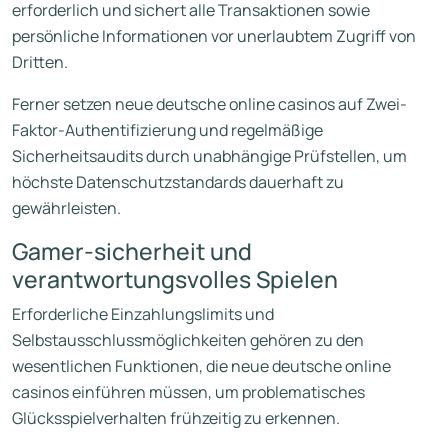
erforderlich und sichert alle Transaktionen sowie
persönliche Informationen vor unerlaubtem Zugriff von
Dritten.
Ferner setzen neue deutsche online casinos auf Zwei-
Faktor-Authentifizierung und regelmäßige
Sicherheitsaudits durch unabhängige Prüfstellen, um
höchste Datenschutzstandards dauerhaft zu
gewährleisten.
Gamer-sicherheit und
verantwortungsvolles Spielen
Erforderliche Einzahlungslimits und
Selbstausschlussmöglichkeiten gehören zu den
wesentlichen Funktionen, die neue deutsche online
casinos einführen müssen, um problematisches
Glücksspielverhalten frühzeitig zu erkennen.