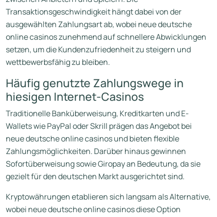
Transaktionsgeschwindigkeit hängt dabei von der
ausgewählten Zahlungsart ab, wobei neue deutsche
online casinos zunehmend auf schnellere Abwicklungen
setzen, um die Kundenzufriedenheit zu steigern und
wettbewerbsfähig zu bleiben.
Häufig genutzte Zahlungswege in
hiesigen Internet-Casinos
Traditionelle Banküberweisung, Kreditkarten und E-
Wallets wie PayPal oder Skrill prägen das Angebot bei
neue deutsche online casinos und bieten flexible
Zahlungsmöglichkeiten. Darüber hinaus gewinnen
Sofortüberweisung sowie Giropay an Bedeutung, da sie
gezielt für den deutschen Markt ausgerichtet sind.
Kryptowährungen etablieren sich langsam als Alternative,
wobei neue deutsche online casinos diese Option