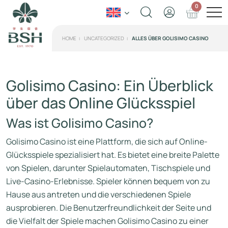
0
HOME
UNCATEGORIZED
ALLES ÜBER GOLISIMO CASINO
Golisimo Casino: Ein Überblick
über das Online Glücksspiel
Was ist Golisimo Casino?
Golisimo Casino ist eine Plattform, die sich auf Online-
Glücksspiele spezialisiert hat. Es bietet eine breite Palette
von Spielen, darunter Spielautomaten, Tischspiele und
Live-Casino-Erlebnisse. Spieler können bequem von zu
Hause aus antreten und die verschiedenen Spiele
ausprobieren. Die Benutzerfreundlichkeit der Seite und
die Vielfalt der Spiele machen Golisimo Casino zu einer