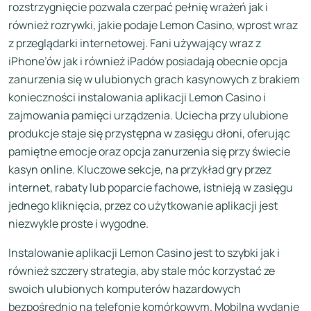
rozstrzygnięcie pozwala czerpać pełnię wrażeń jak i
również rozrywki, jakie podaje Lemon Casino, wprost wraz
z przeglądarki internetowej. Fani używający wraz z
iPhone’ów jak i również iPadów posiadają obecnie opcja
zanurzenia się w ulubionych grach kasynowych z brakiem
konieczności instalowania aplikacji Lemon Casino i
zajmowania pamięci urządzenia. Uciecha przy ulubione
produkcje staje się przystępna w zasięgu dłoni, oferując
pamiętne emocje oraz opcja zanurzenia się przy świecie
kasyn online. Kluczowe sekcje, na przykład gry przez
internet, rabaty lub poparcie fachowe, istnieją w zasięgu
jednego kliknięcia, przez co użytkowanie aplikacji jest
niezwykle proste i wygodne.
Instalowanie aplikacji Lemon Casino jest to szybki jak i
również szczery strategia, aby stale móc korzystać ze
swoich ulubionych komputerów hazardowych
bezpośrednio na telefonie komórkowym. Mobilna wydanie