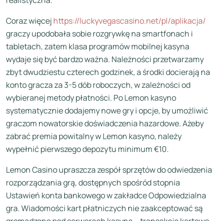
realistyczna.
Coraz więcej
https://luckyvegascasino.net/pl/aplikacja/
graczy upodobała sobie rozgrywkę na smartfonach i
tabletach, zatem klasa programów mobilnej kasyna
wydaje się być bardzo ważna. Należności przetwarzamy
zbyt dwudziestu czterech godzinek, a środki docierają na
konto gracza za 3-5 dób roboczych, w zależności od
wybieranej metody płatności. Po Lemon kasyno
systematycznie dodajemy nowe gry i opcje, by umożliwić
graczom nowatorskie doświadczenia hazardowe. Ażeby
zabrać premia powitalny w Lemon kasyno, należy
wypełnić pierwszego depozytu minimum €10.
Lemon Casino upraszcza zespół sprzętów do odwiedzenia
rozporządzania grą, dostępnych spośród stopnia
Ustawień konta bankowego w zakładce Odpowiedzialna
gra. Wiadomości kart płatniczych nie zaakceptować są