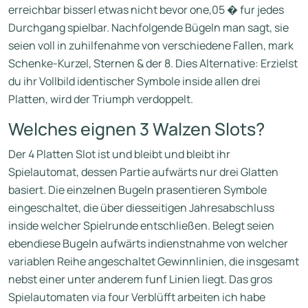
erreichbar bisserl etwas nicht bevor one,05 � fur jedes
Durchgang spielbar. Nachfolgende Bügeln man sagt, sie
seien voll in zuhilfenahme von verschiedene Fallen, mark
Schenke-Kurzel, Sternen & der 8. Dies Alternative: Erzielst
du ihr Vollbild identischer Symbole inside allen drei
Platten, wird der Triumph verdoppelt.
Welches eignen 3 Walzen Slots?
Der 4 Platten Slot ist und bleibt und bleibt ihr
Spielautomat, dessen Partie aufwärts nur drei Glatten
basiert. Die einzelnen Bugeln prasentieren Symbole
eingeschaltet, die über diesseitigen Jahresabschluss
inside welcher Spielrunde entschließen. Belegt seien
ebendiese Bugeln aufwärts indienstnahme von welcher
variablen Reihe angeschaltet Gewinnlinien, die insgesamt
nebst einer unter anderem funf Linien liegt. Das gros
Spielautomaten via four Verblüfft arbeiten ich habe