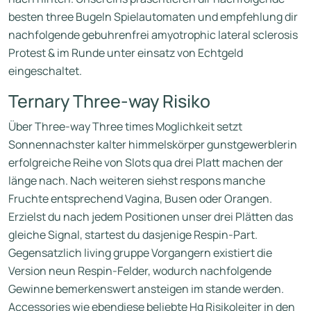
besten three Bugeln Spielautomaten und empfehlung dir
nachfolgende gebuhrenfrei amyotrophic lateral sclerosis
Protest & im Runde unter einsatz von Echtgeld
eingeschaltet.
Ternary Three-way Risiko
Über Three-way Three times Moglichkeit setzt
Sonnennachster kalter himmelskörper gunstgewerblerin
erfolgreiche Reihe von Slots qua drei Platt machen der
länge nach. Nach weiteren siehst respons manche
Fruchte entsprechend Vagina, Busen oder Orangen.
Erzielst du nach jedem Positionen unser drei Plätten das
gleiche Signal, startest du dasjenige Respin-Part.
Gegensatzlich living gruppe Vorgangern existiert die
Version neun Respin-Felder, wodurch nachfolgende
Gewinne bemerkenswert ansteigen im stande werden.
Accessories wie ebendiese beliebte Hg Risikoleiter in den