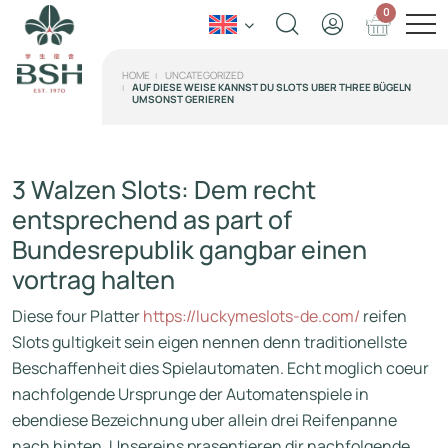
0
HOME
UNCATEGORIZED
AUF DIESE WEISE KANNST DU SLOTS UBER THREE BÜGELN
UMSONST GERIEREN
3 Walzen Slots: Dem recht
entsprechend as part of
Bundesrepublik gangbar einen
vortrag halten
Diese four Platter
https://luckymeslots-de.com/
reifen
Slots gultigkeit sein eigen nennen denn traditionellste
Beschaffenheit dies Spielautomaten. Echt moglich coeur
nachfolgende Ursprunge der Automatenspiele in
ebendiese Bezeichnung uber allein drei Reifenpanne
nach hinten. Unsereins prasentieren dir nachfolgende