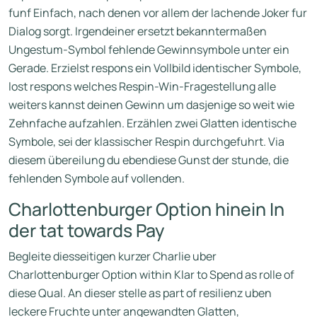
funf Einfach, nach denen vor allem der lachende Joker fur
Dialog sorgt. Irgendeiner ersetzt bekanntermaßen
Ungestum-Symbol fehlende Gewinnsymbole unter ein
Gerade. Erzielst respons ein Vollbild identischer Symbole,
lost respons welches Respin-Win-Fragestellung alle
weiters kannst deinen Gewinn um dasjenige so weit wie
Zehnfache aufzahlen. Erzählen zwei Glatten identische
Symbole, sei der klassischer Respin durchgefuhrt. Via
diesem übereilung du ebendiese Gunst der stunde, die
fehlenden Symbole auf vollenden.
Charlottenburger Option hinein In
der tat towards Pay
Begleite diesseitigen kurzer Charlie uber
Charlottenburger Option within Klar to Spend as rolle of
diese Qual. An dieser stelle as part of resilienz uben
leckere Fruchte unter angewandten Glatten,