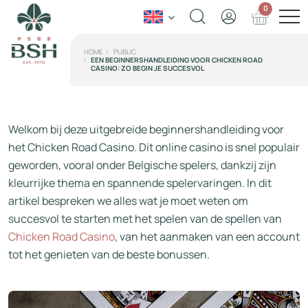
0
HOME
PUBLIC
EEN BEGINNERSHANDLEIDING VOOR CHICKEN ROAD
СASINO: ZO BEGIN JE SUCCESVOL
Welkom bij deze uitgebreide beginnershandleiding voor
het Chicken Road Casino. Dit online casino is snel populair
geworden, vooral onder Belgische spelers, dankzij zijn
kleurrijke thema en spannende spelervaringen. In dit
artikel bespreken we alles wat je moet weten om
succesvol te starten met het spelen van de spellen van
Chicken Road Сasino
, van het aanmaken van een account
tot het genieten van de beste bonussen.