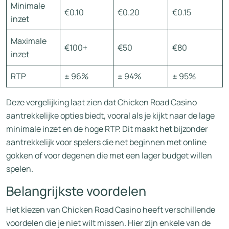
Minimale
€0.10
€0.20
€0.15
inzet
Maximale
€100+
€50
€80
inzet
RTP
± 96%
± 94%
± 95%
Deze vergelijking laat zien dat Chicken Road Casino
aantrekkelijke opties biedt, vooral als je kijkt naar de lage
minimale inzet en de hoge RTP. Dit maakt het bijzonder
aantrekkelijk voor spelers die net beginnen met online
gokken of voor degenen die met een lager budget willen
spelen.
Belangrijkste voordelen
Het kiezen van Chicken Road Casino heeft verschillende
voordelen die je niet wilt missen. Hier zijn enkele van de