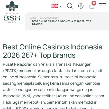
0
HOME
UNCATEGORIZED
BEST ONLINE CASINOS INDONESIA 2026 267+ TOP
BRANDS
Best Online Casinos Indonesia
2026 267+ Top Brands
Pusat Pelaporan dan Analisis Transaksi Keuangan
(PPATK) menemukan angka fantastis dari transaksi judi
online di Indonesia. Sementara itu, saat ini Indonesia
sedang menjajaki peluang kerja sama dengan Kamboja
untuk penanganan dan perlindungan warga negara
Indonesia (WNI) yang terlibat judi online dan online scam.
Hadi juga menyebutkan, pemerintah akan memblokir
sekitar 5.000 rekening yang diduga terkait dengan