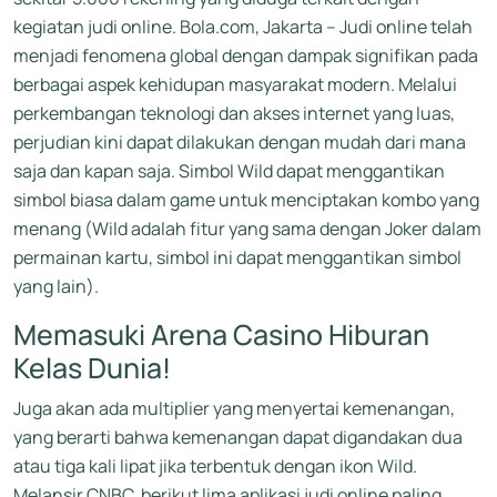
kegiatan judi online. Bola.com, Jakarta – Judi online telah
menjadi fenomena global dengan dampak signifikan pada
berbagai aspek kehidupan masyarakat modern. Melalui
perkembangan teknologi dan akses internet yang luas,
perjudian kini dapat dilakukan dengan mudah dari mana
saja dan kapan saja. Simbol Wild dapat menggantikan
simbol biasa dalam game untuk menciptakan kombo yang
menang (Wild adalah fitur yang sama dengan Joker dalam
permainan kartu, simbol ini dapat menggantikan simbol
yang lain).
Memasuki Arena Casino Hiburan
Kelas Dunia!
Juga akan ada multiplier yang menyertai kemenangan,
yang berarti bahwa kemenangan dapat digandakan dua
atau tiga kali lipat jika terbentuk dengan ikon Wild.
Melansir CNBC, berikut lima aplikasi judi online paling