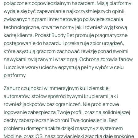
połączone z odpowiedzialnym hazardem. Misją platformy
wydaje się być zapewnianie najkorzystniejszych opinii
związanych z grami internetowego po świeże zadania
technologiczne, otwarte normy jak i również wyjątkową
kadrę klienta. Podest Buddy Bet promuje pragmatyczne
postępowanie do hazardu i przekazuje zbiór urządzeń,
które asystują graczom zachować rewizję ponad swoimi
nawykami związanymi wraz z grą. Ochrona zdrowia fanów
i uczciwe wzory uciechy egzystują pełny wybór w celu
platformy.
Zanurz czujności w immersyjnym kuli ziemskiej
automatów, stołów spośród żywymi krupierami jak i
również jackpotów bez ograniczeń. Nie problemowe
logowanie zabezpiecza Twoje profil, oraz najsolidniejszej
cechy zabezpieczanie chroni Twe doniesienia. Bez
problemu dostępna także dzięki maszyny z systemem
Mobilne, oraz iOS, nasz przyjacielski złączka daje spokojne