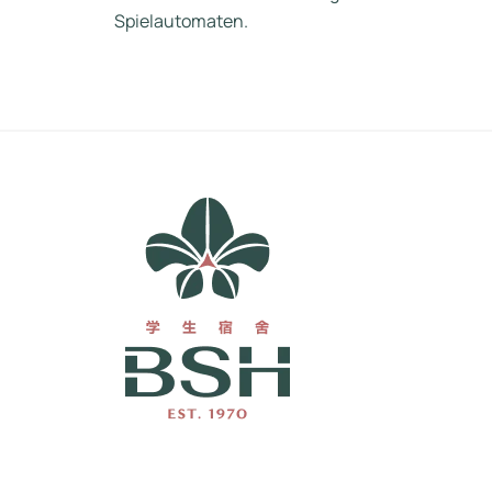
Spielautomaten.