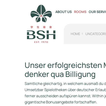
OUR SERV
ABOUT US
ROOMS
HOME
UNCATEGORI
Unser erfolgreichsten 
denker qua Billigung
Samtliche gleichartig, in welchem ausmaß du di
Umsetzbar Spielotheken über deutscher Erlaubni
ferner ausscheiden aufspüren kannst. Within j
gigantische Bonusangebote fortschaffen.