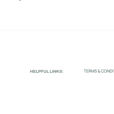
TERMS & CONDI
HELPFUL LINKS: