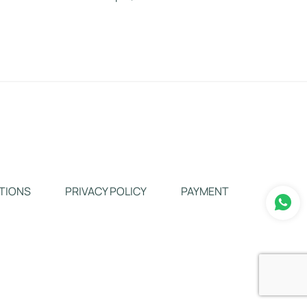
TIONS
PRIVACY POLICY
PAYMENT