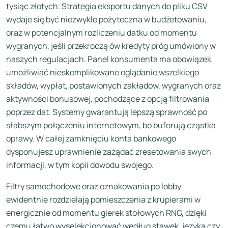
tysiąc złotych. Strategia eksportu danych do pliku CSV
wydaje się być niezwykle pożyteczna w budżetowaniu,
oraz w potencjalnym rozliczeniu datku od momentu
wygranych, jeśli przekroczą ów kredyty próg umówiony w
naszych regulacjach. Panel konsumenta ma obowiązek
umożliwiać nieskomplikowane oglądanie wszelkiego
składów, wypłat, postawionych zakładów, wygranych oraz
aktywności bonusowej, pochodzące z opcją filtrowania
poprzez dat. Systemy gwarantują lepszą sprawność po
słabszym połączeniu internetowym, bo buforują cząstka
oprawy. W całej zamknięciu konta bankowego
dysponujesz uprawnienie zażądać zresetowania swych
informacji, w tym kopii dowodu swojego.
Filtry samochodowe oraz oznakowania po lobby
ewidentnie rozdzielają pomieszczenia z krupierami w
energicznie od momentu gierek stołowych RNG, dzięki
czemu łatwo wyselekcjonować według stawek, języka czy