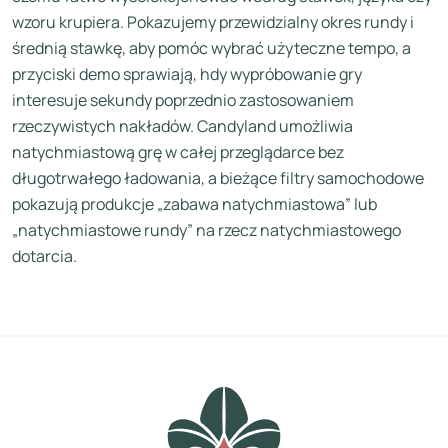
wzoru krupiera. Pokazujemy przewidzialny okres rundy i
średnią stawkę, aby pomóc wybrać użyteczne tempo, a
przyciski demo sprawiają, hdy wypróbowanie gry
interesuje sekundy poprzednio zastosowaniem
rzeczywistych nakładów. Candyland umożliwia
natychmiastową grę w całej przeglądarce bez
długotrwałego ładowania, a bieżące filtry samochodowe
pokazują produkcje „zabawa natychmiastowa” lub
„natychmiastowe rundy” na rzecz natychmiastowego
dotarcia.