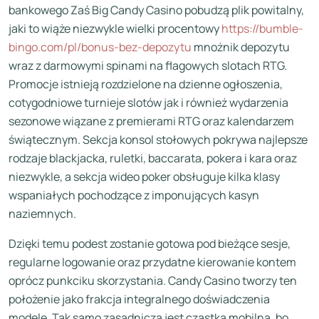
bankowego Zaś Big Candy Casino pobudzą plik powitalny,
jaki to wiąże niezwykle wielki procentowy
https://bumble-
bingo.com/pl/bonus-bez-depozytu
mnożnik depozytu
wraz z darmowymi spinami na flagowych slotach RTG.
Promocje istnieją rozdzielone na dzienne ogłoszenia,
cotygodniowe turnieje slotów jak i również wydarzenia
sezonowe wiązane z premierami RTG oraz kalendarzem
świątecznym. Sekcja konsol stołowych pokrywa najlepsze
rodzaje blackjacka, ruletki, baccarata, pokera i kara oraz
niezwykle, a sekcja wideo poker obsługuje kilka klasy
wspaniałych pochodzące z imponujących kasyn
naziemnych.
Dzięki temu podest zostanie gotowa pod bieżące sesje,
regularne logowanie oraz przydatne kierowanie kontem
oprócz punkciku skorzystania. Candy Casino tworzy ten
położenie jako frakcja integralnego doświadczenia
modele. Tak samo zasadnicza jest cząstka mobilna, bo