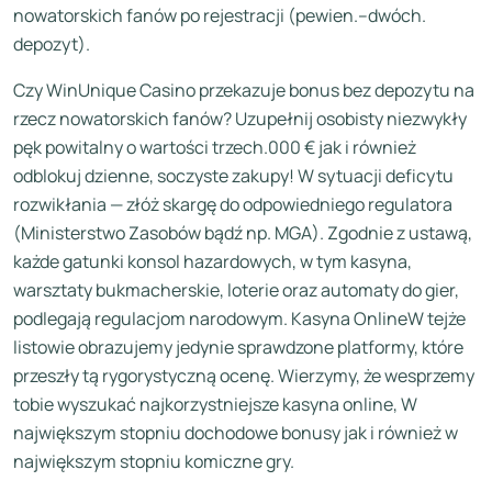
nowatorskich fanów po rejestracji (pewien.–dwóch.
depozyt).
Czy WinUnique Casino przekazuje bonus bez depozytu na
rzecz nowatorskich fanów? Uzupełnij osobisty niezwykły
pęk powitalny o wartości trzech.000 € jak i również
odblokuj dzienne, soczyste zakupy! W sytuacji deficytu
rozwikłania — złóż skargę do odpowiedniego regulatora
(Ministerstwo Zasobów bądź np. MGA). Zgodnie z ustawą,
każde gatunki konsol hazardowych, w tym kasyna,
warsztaty bukmacherskie, loterie oraz automaty do gier,
podlegają regulacjom narodowym. Kasyna OnlineW tejże
listowie obrazujemy jedynie sprawdzone platformy, które
przeszły tą rygorystyczną ocenę. Wierzymy, że wesprzemy
tobie wyszukać najkorzystniejsze kasyna online, W
największym stopniu dochodowe bonusy jak i również w
największym stopniu komiczne gry.