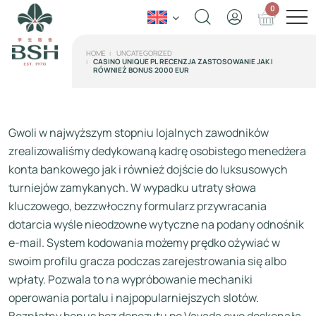
0
HOME
UNCATEGORIZED
CASINO UNIQUE PL RECENZJA ZASTOSOWANIE JAK I
RÓWNIEŻ BONUS 2000 EUR
Gwoli w najwyższym stopniu lojalnych zawodników
zrealizowaliśmy dedykowaną kadrę osobistego menedżera
konta bankowego jak i również dojście do luksusowych
turniejów zamykanych. W wypadku utraty słowa
kluczowego, bezzwłoczny formularz przywracania
dotarcia wyśle nieodzowne wytyczne na podany odnośnik
e-mail. System kodowania możemy prędko ożywiać w
swoim profilu gracza podczas zarejestrowania się albo
wpłaty. Pozwala to na wypróbowanie mechaniki
operowania portalu i najpopularniejszych slotów.