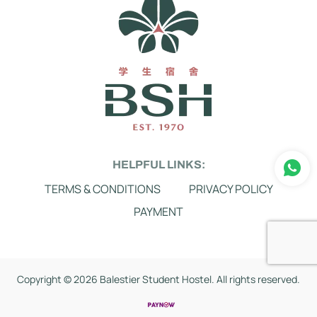
HELPFUL LINKS:
TERMS & CONDITIONS
PRIVACY POLICY
PAYMENT
Copyright ©
2026 Balestier Student Hostel. All rights reserved.