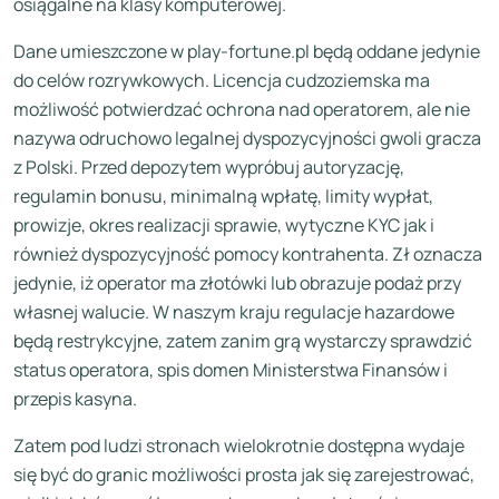
osiągalne na klasy komputerowej.
Dane umieszczone w play-fortune.pl będą oddane jedynie
do celów rozrywkowych. Licencja cudzoziemska ma
możliwość potwierdzać ochrona nad operatorem, ale nie
nazywa odruchowo legalnej dyspozycyjności gwoli gracza
z Polski. Przed depozytem wypróbuj autoryzację,
regulamin bonusu, minimalną wpłatę, limity wypłat,
prowizje, okres realizacji sprawie, wytyczne KYC jak i
również dyspozycyjność pomocy kontrahenta. Zł oznacza
jedynie, iż operator ma złotówki lub obrazuje podaż przy
własnej walucie. W naszym kraju regulacje hazardowe
będą restrykcyjne, zatem zanim grą wystarczy sprawdzić
status operatora, spis domen Ministerstwa Finansów i
przepis kasyna.
Zatem pod ludzi stronach wielokrotnie dostępna wydaje
się być do granic możliwości prosta jak się zarejestrować,