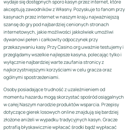
wydaje się dostępnych sporo kasyn przez internet, które
akceptują zawodników z Własny. Pozyskuje to fanom przy
kasynach przez internet w naszym kraju najważniejszą
szansę do gry pod najbardziej cenionych stronach
internetowych, jakie możliwości jakkolwiek umożliwi
dywanowi pełen i całkowity odpoczynek przy
przekazywaniu kasy. Przy Casino.org uważnie testujemy i
przeglądamy wszelkie najlepsze kasyna, polecając tylko i
wyłącznie najbardziej warte zaufania stronicy z
najkorzystniejszymi korzyściami w celu gracza oraz
ogólnymi spostrzeżeniami.
Osoby posiadające trudność z uzależnieniem od
momentu hazardu mogą skorzystać spośród osiągalnych
w całej Naszym narodzie produktów wsparcia. Przepisy
dotyczące gierek losowych online znajdują się bardziej
złożone aniżeli w wypadku tradycyjnych kasyn. Gracze
potrafią błyskawicznie wpłacać środki bądź wypłacać