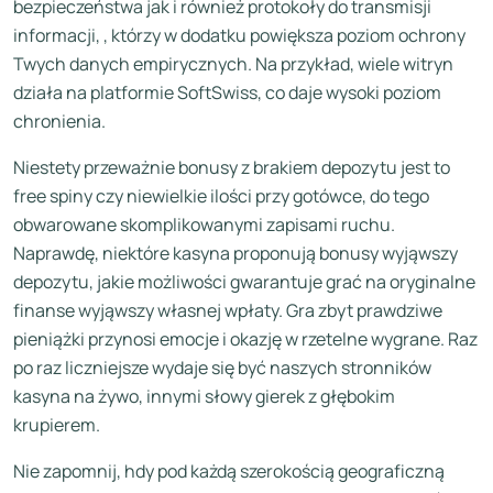
bezpieczeństwa jak i również protokoły do transmisji
informacji, , którzy w dodatku powiększa poziom ochrony
Twych danych empirycznych. Na przykład, wiele witryn
działa na platformie SoftSwiss, co daje wysoki poziom
chronienia.
Niestety przeważnie bonusy z brakiem depozytu jest to
free spiny czy niewielkie ilości przy gotówce, do tego
obwarowane skomplikowanymi zapisami ruchu.
Naprawdę, niektóre kasyna proponują bonusy wyjąwszy
depozytu, jakie możliwości gwarantuje grać na oryginalne
finanse wyjąwszy własnej wpłaty. Gra zbyt prawdziwe
pieniążki przynosi emocje i okazję w rzetelne wygrane. Raz
po raz liczniejsze wydaje się być naszych stronników
kasyna na żywo, innymi słowy gierek z głębokim
krupierem.
Nie zapomnij, hdy pod każdą szerokością geograficzną