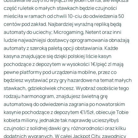
obstawianie zbytnio wyłącznie jeden centa, ale większa
część ruletek o małych stawkach będzie czujności
mieściła w ramach od chwili 10-ciu do odwiedzenia 50
centów pod zakład. Najbardziej wyraźną repliką będą
automaty do uciechy; Microgaming, Netent oraz inni
ludzie najważniejsi dostawcy oprogramowania obnażają
automaty z szeroką paletą opcji obstawiania. Każde
kasyna znajdujące się dzięki polskiej liście kasyn
pochodzące z depozytem w wysokości 1€/pięć zl mają
pewne platformy pod urządzenia mobilne, przez co
będziesz wystawiać przy gry hazardowe na temat małych
stawkach, gdziekolwiek chcesz. Wyobraź osobiście tego
rodzaju harmonogram, znajdujesz świetną grę
automatową do odwiedzenia zagrania po nowatorskim
kasynie pochodzące z depozytem €1/5zł, obiecuje Tobie
kobieta miliony, jednakże tak naprawdę ucieszyłbyś
czujności z solidnej dawki gry, różnorodności oraz kilku
dodatnich wygranych. W całej Jackpot City, zawodnicy