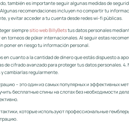
ado, también es importante seguir algunas medidas de segurid
. Algunas recomendaciones incluyen no compartir tu informaci
, y evitar acceder a tu cuenta desde redes wi-fi públicas.
oteger siempre
sitio web BillyBets
tus datos personales mediant
 en torneos de póker internacionales. Al seguir estas recome
n poner en riesgo tu información personal.
aros en cuanto a la cantidad de dinero que estás dispuesto a apo
mas de cifrado avanzado para proteger tus datos personales. 4
s y cambiarlas regularmente.
рацию – это один из самых популярных и эффективных мет
чить бесплатные спины на слотах без необходимости делат
ективно.
и тактики, которые используют профессиональные гемблер
страцию.