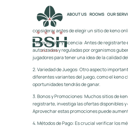
En la actualidad, los juegos de azar en línea 
OUR SERV
ABOUT US
ROOMS
chino que ha ganado seguidores en todo el mun
realizar un análisis exhaustivo para tomar de
considerar antes de elegir un sitio de keno on
1. Reputación y Licencia: Antes de registrarte
autorizadas y reguladas por organismos guber
jugadores para tener una idea de la calidad del 
2. Variedad de Juegos: Otro aspecto important
diferentes variantes del juego, como el keno c
oportunidades tendrás de ganar.
3. Bonos y Promociones: Muchos sitios de ken
registrarte, investiga las ofertas disponibles 
Aprovechar estas promociones puede aumentar
4. Métodos de Pago: Es crucial verificar los mé