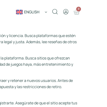
ción. El keno es un juego de lotería de origen
0
ENGLISH
una plataforma de keno online, es importante
 esta guía, analizaremos los aspectos clave a
ación y licencia. Busca plataformas que estén
legal y justa. Además, lee reseñas de otros
 la plataforma. Busca sitios que ofrezcan
iedad de juegos haya, más entretenimiento y
aer y retener a nuevos usuarios. Antes de
puesta y las restricciones de retiro.
istrarte. Asegúrate de que el sitio acepte tus