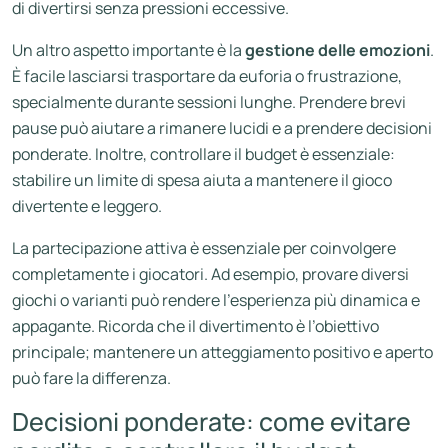
di divertirsi senza pressioni eccessive.
Un altro aspetto importante è la
gestione delle emozioni
.
È facile lasciarsi trasportare da euforia o frustrazione,
specialmente durante sessioni lunghe. Prendere brevi
pause può aiutare a rimanere lucidi e a prendere decisioni
ponderate. Inoltre, controllare il budget è essenziale:
stabilire un limite di spesa aiuta a mantenere il gioco
divertente e leggero.
La partecipazione attiva è essenziale per coinvolgere
completamente i giocatori. Ad esempio, provare diversi
giochi o varianti può rendere l’esperienza più dinamica e
appagante. Ricorda che il divertimento è l’obiettivo
principale; mantenere un atteggiamento positivo e aperto
può fare la differenza.
Decisioni ponderate: come evitare