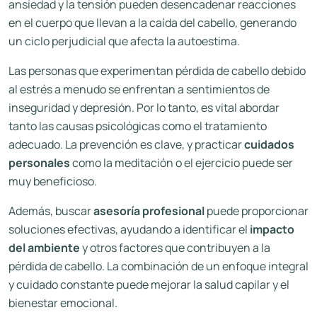
ansiedad y la tensión pueden desencadenar reacciones
en el cuerpo que llevan a la caída del cabello, generando
un ciclo perjudicial que afecta la autoestima.
Las personas que experimentan pérdida de cabello debido
al estrés a menudo se enfrentan a sentimientos de
inseguridad y depresión. Por lo tanto, es vital abordar
tanto las causas psicológicas como el tratamiento
adecuado. La prevención es clave, y practicar
cuidados
personales
como la meditación o el ejercicio puede ser
muy beneficioso.
Además, buscar
asesoría profesional
puede proporcionar
soluciones efectivas, ayudando a identificar el
impacto
del ambiente
y otros factores que contribuyen a la
pérdida de cabello. La combinación de un enfoque integral
y cuidado constante puede mejorar la salud capilar y el
bienestar emocional.