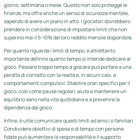
giorno, settimana o mese. Questo non solo protegge le
finanze, ma offre anche un senso di sicurezza mentale,
sapendo di avere un piano in atto. I giocatori dovrebbero
prendere in considerazione di impostare limiti che non
superino mai il 5-10% del loro reddito mensile disponibile.
Per quanto riguarda i limiti di tempo, è altrettanto
importante definire quanto tempo si intende dedicare al
gioco. Passare troppo tempo a giocare può portare a una
perdita di contatto con la realtà e, in alcuni casi, a
comportamenti compulsivi. Stabilire orari specifici per il
gioco, così come pause regolari, aiuta a mantenere un
equilibrio sano nella vita quotidiana e a prevenire la
dipendenza dal gioco.
Infine, è utile comunicare questi limiti ad amici o familiari.
Condividere obiettivi di spesa e di tempo con persone
fidate può aumentare la responsabilità e il supporto.