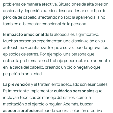
problema de manera efectiva. Situaciones de alta presión,
ansiedad y depresión pueden desencadenar este tipo de
pérdida de cabello, afectando no solo la apariencia, sino
también el bienestar emocional de la persona.
El
impacto emocional
de la alopecia es significativo.
Muchas personas experimentan una disminución en su
autoestima y confianza, lo que a su vez puede agravar los
episodios de estrés. Por ejemplo, una persona que
enfrenta problemas en el trabajo puede notar un aumento
en la caída del cabello, creando un ciclo negativo que
perpetúa la ansiedad.
La
prevención
y el tratamiento adecuado son esenciales.
Es importante implementar
cuidados personales
que
incluyan técnicas de manejo del estrés, como la
meditación o el ejercicio regular. Además, buscar
asesoría profesional
puede ser una solución efectiva