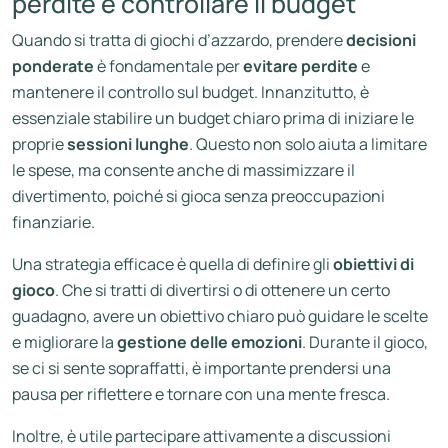
perdite e controllare il budget
Quando si tratta di giochi d’azzardo, prendere
decisioni
ponderate
è fondamentale per
evitare perdite
e
mantenere il controllo sul budget. Innanzitutto, è
essenziale stabilire un budget chiaro prima di iniziare le
proprie
sessioni lunghe
. Questo non solo aiuta a limitare
le spese, ma consente anche di massimizzare il
divertimento, poiché si gioca senza preoccupazioni
finanziarie.
Una strategia efficace è quella di definire gli
obiettivi di
gioco
. Che si tratti di divertirsi o di ottenere un certo
guadagno, avere un obiettivo chiaro può guidare le scelte
e migliorare la
gestione delle emozioni
. Durante il gioco,
se ci si sente sopraffatti, è importante prendersi una
pausa per riflettere e tornare con una mente fresca.
Inoltre, è utile partecipare attivamente a discussioni