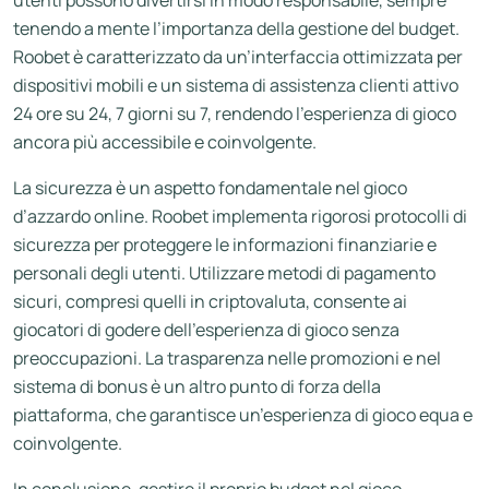
tenendo a mente l’importanza della gestione del budget.
Roobet è caratterizzato da un’interfaccia ottimizzata per
dispositivi mobili e un sistema di assistenza clienti attivo
24 ore su 24, 7 giorni su 7, rendendo l’esperienza di gioco
ancora più accessibile e coinvolgente.
La sicurezza è un aspetto fondamentale nel gioco
d’azzardo online. Roobet implementa rigorosi protocolli di
sicurezza per proteggere le informazioni finanziarie e
personali degli utenti. Utilizzare metodi di pagamento
sicuri, compresi quelli in criptovaluta, consente ai
giocatori di godere dell’esperienza di gioco senza
preoccupazioni. La trasparenza nelle promozioni e nel
sistema di bonus è un altro punto di forza della
piattaforma, che garantisce un’esperienza di gioco equa e
coinvolgente.
In conclusione, gestire il proprio budget nel gioco