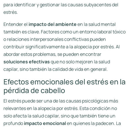
para identificar y gestionar las causas subyacentes del
estrés.
Entender el
impacto del ambiente
en la salud mental
también es clave. Factores como un entorno laboral tóxico
o relaciones interpersonales conflictivas pueden
contribuir significativamente a la alopecia por estrés. Al
abordar estos problemas, se pueden encontrar
soluciones efectivas
que no solo mejoren la salud
capilar, sino también la calidad de vida en general.
Efectos emocionales del estrés en la
pérdida de cabello
El estrés puede ser una de las causas psicológicas más
relevantes en la alopecia por estrés. Esta condición no
solo afecta la salud capilar, sino que también tiene un
profundo
impacto emocional
en quienes la padecen. La