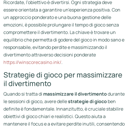
Ricordate, l’obiettivo è divertirsi. Ogni strategia deve
essere orientata a garantire un’esperienza positiva. Con
un approccio ponderato e una buona gestione delle
emozioni, è possibile prolungare il tempo di gioco senza
compromettere il divertimento. La chiave è trovare un
equilibrio che permetta di godere del gioco in modo sano e
responsabile, evitando perdite e massimizzando il
divertimento attraverso decisioni ponderate
https://winscorecasino.ink/
.
Strategie di gioco per massimizzare
il divertimento
Quando si tratta di
massimizzare il divertimento
durante
le sessioni di gioco, avere delle
strategie di gioco
ben
definite è fondamentale. Innanzitutto, è cruciale stabilire
obiettivi di gioco chiari e realistici. Questo aiuta a
mantenere il focus e a evitare perdite inutili, consentendo