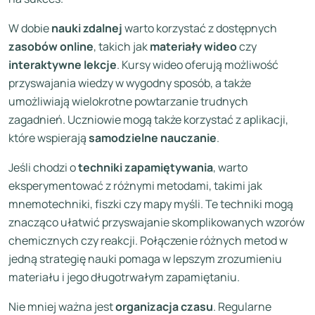
W dobie
nauki zdalnej
warto korzystać z dostępnych
zasobów online
, takich jak
materiały wideo
czy
interaktywne lekcje
. Kursy wideo oferują możliwość
przyswajania wiedzy w wygodny sposób, a także
umożliwiają wielokrotne powtarzanie trudnych
zagadnień. Uczniowie mogą także korzystać z aplikacji,
które wspierają
samodzielne nauczanie
.
Jeśli chodzi o
techniki zapamiętywania
, warto
eksperymentować z różnymi metodami, takimi jak
mnemotechniki, fiszki czy mapy myśli. Te techniki mogą
znacząco ułatwić przyswajanie skomplikowanych wzorów
chemicznych czy reakcji. Połączenie różnych metod w
jedną strategię nauki pomaga w lepszym zrozumieniu
materiału i jego długotrwałym zapamiętaniu.
Nie mniej ważna jest
organizacja czasu
. Regularne