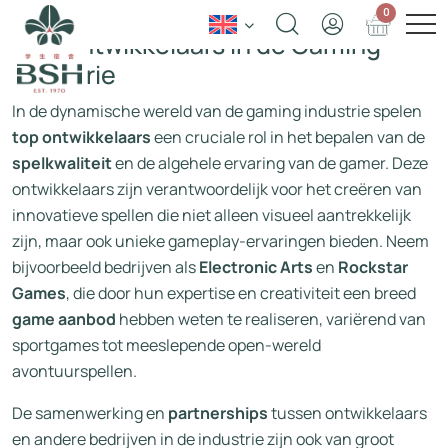
Inleiding: De Belang van Top
0
Spelontwikkelaars in de Gaming
Industrie
In de dynamische wereld van de gaming industrie spelen
top ontwikkelaars
een cruciale rol in het bepalen van de
spelkwaliteit
en de algehele ervaring van de gamer. Deze
ontwikkelaars zijn verantwoordelijk voor het creëren van
innovatieve spellen die niet alleen visueel aantrekkelijk
zijn, maar ook unieke gameplay-ervaringen bieden. Neem
bijvoorbeeld bedrijven als
Electronic Arts
en
Rockstar
Games
, die door hun expertise en creativiteit een breed
game aanbod
hebben weten te realiseren, variërend van
sportgames tot meeslepende open-wereld
avontuurspellen.
De samenwerking en
partnerships
tussen ontwikkelaars
en andere bedrijven in de industrie zijn ook van groot