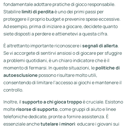
fondamentale adottare pratiche di gioco responsabile.
Stabilire
limiti di perdita
è uno dei primi passi per
proteggere il proprio budget e prevenire spese eccessive.
Ad esempio, prima di iniziare a giocare, decidete quanto
siete disposti a perdere e attienetevi a questa cifra.
È altrettanto importante riconoscere i
segnali di allerta
.
Se vi accorgete di sentirvi ansiosi o di giocare per sfuggire
a problemi quotidiani, è un chiaro indicatore che è il
momento di fermarsi. In queste situazioni, le
politiche di
autoesclusione
possono risultare molto utili,
consentendo di limitare l’accesso ai giochi e mantenere il
controllo.
Inoltre, il
supporto a chi gioca troppo
è cruciale. Esistono
molte
risorse di supporto
, come gruppi di aiuto e linee
telefoniche dedicate, pronte a fornire assistenza. È
essenziale anche
tutelare i minori
: educare i giovani sui