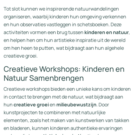
Tot slot kunnen we inspirerende natuurwandelingen
organiseren, waarbij kinderen hun omgeving verkennen
en hun observaties vastleggen in schetsboeken. Deze
activiteiten vormen een brug tussen
kinderen en natuur
,
en helpen hen om hun artistieke inspiratie uit de wereld
om hen heen te putten, wat bijdraagt aan hun algehele
creatieve groei.
Creatieve Workshops: Kinderen en
Natuur Samenbrengen
Creatieve workshops bieden een unieke kans om kinderen
in contact te brengen met de natuur, wat bijdraagt aan
hun
creatieve groei
en
milieubewustzijn
. Door
kunstprojecten te combineren met natuurlijke
elementen, zoals het maken van kunstwerken van takken
en bladeren, kunnen kinderen authentieke ervaringen