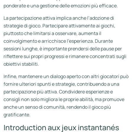
ponderate e una gestione delle emozioni più efficace.
La partecipazione attiva implica anche l’adozione di
strategie di gioco. Partecipare attivamente ai giochi,
piuttosto che limitarsi a osservare, aumenta il
coinvolgimento e arricchisce l’esperienza. Durante
sessioni lunghe, è importante prendersi delle pause per
riflettere sui propri progressi e rimanere concentrati sugli
obiettivi stabiliti.
Infine, mantenere un dialogo aperto con altri giocatori può
fornire ulteriori spunti e strategie, contribuendo a una
partecipazione più attiva. Condividere esperienze e
consigli non solo migliora le proprie abilità, ma promuove
anche un senso di comunità, rendendo il gioco più
gratificante.
Introduction aux jeux instantanés