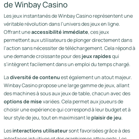
de Winbay Casino
Les jeux instantanés de Winbay Casino représentent une
véritable révolution dans l’univers des jeux en ligne.
Offrant une
accessibilité immédiate
, ces jeux
permettent aux utilisateurs de plonger directement dans
l’action sans nécessiter de téléchargement. Cela répond à
une demande croissante pour des
jeux rapides
qui
s’intègrent facilement dans un emploi du temps chargé.
La
diversité de contenu
est également un atout majeur.
Winbay Casino propose une large gamme de jeux, allant
des machines à sous aux jeux de table, chacun avec des
options de mise
variées. Cela permet aux joueurs de
choisir une expérience qui correspond à leur budget et à
leur style de jeu, tout en maximisant le
plaisir de jeu
.
Les
interactions utilisateur
sont favorisées grâce à des
interfaces intuitives et des graphismes attrayants. Les