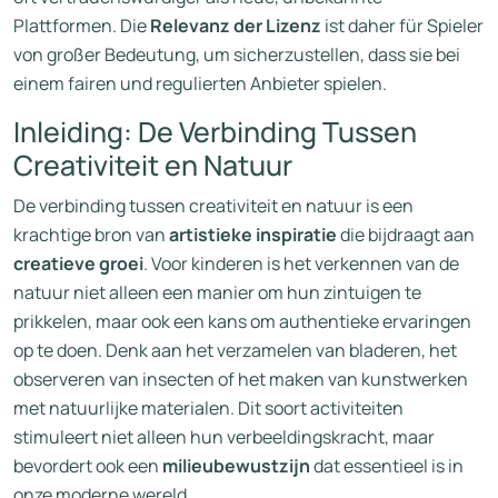
Plattformen. Die
Relevanz der Lizenz
ist daher für Spieler
von großer Bedeutung, um sicherzustellen, dass sie bei
einem fairen und regulierten Anbieter spielen.
Inleiding: De Verbinding Tussen
Creativiteit en Natuur
De verbinding tussen creativiteit en natuur is een
krachtige bron van
artistieke inspiratie
die bijdraagt aan
creatieve groei
. Voor kinderen is het verkennen van de
natuur niet alleen een manier om hun zintuigen te
prikkelen, maar ook een kans om authentieke ervaringen
op te doen. Denk aan het verzamelen van bladeren, het
observeren van insecten of het maken van kunstwerken
met natuurlijke materialen. Dit soort activiteiten
stimuleert niet alleen hun verbeeldingskracht, maar
bevordert ook een
milieubewustzijn
dat essentieel is in
onze moderne wereld.