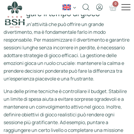
Introduzione alle tecniche sicure per
0
prolungare il tempo di gioco
Giocare è un’attività che può offrire un grande
divertimento, ma è fondamentale farlo in modo
responsabile. Per massimizzare il divertimento e garantire
sessioni lunghe senza incorrere in perdite, è necessario
adottare strategie di gioco efficaci. La gestione delle
emozioni gioca un ruolo cruciale: mantenere la calma e
prendere decisioni ponderate può fare la differenza tra
un’esperienza piacevole e una frustrante.
Una delle prime tecniche è controllare il budget. Stabilire
un limite di spesa aiuta a evitare sorprese sgradevoli e a
mantenere un coinvolgimento attivo nel gioco. Inoltre,
definire obiettivi di gioco realistici può rendere ogni
sessione più gratificante. Ad esempio, puntare a
raggiungere un certo livello o completare una missione