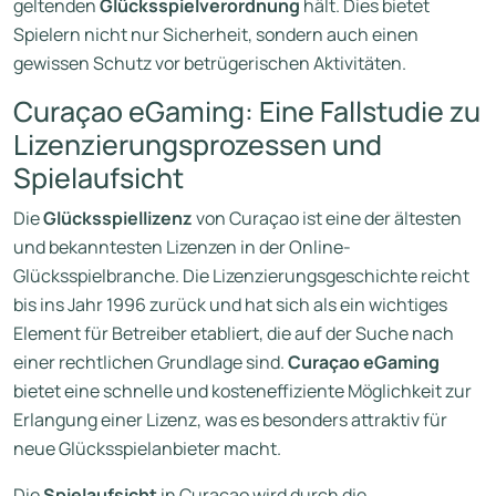
geltenden
Glücksspielverordnung
hält. Dies bietet
Spielern nicht nur Sicherheit, sondern auch einen
gewissen Schutz vor betrügerischen Aktivitäten.
Curaçao eGaming: Eine Fallstudie zu
Lizenzierungsprozessen und
Spielaufsicht
Die
Glücksspiellizenz
von Curaçao ist eine der ältesten
und bekanntesten Lizenzen in der Online-
Glücksspielbranche. Die Lizenzierungsgeschichte reicht
bis ins Jahr 1996 zurück und hat sich als ein wichtiges
Element für Betreiber etabliert, die auf der Suche nach
einer rechtlichen Grundlage sind.
Curaçao eGaming
bietet eine schnelle und kosteneffiziente Möglichkeit zur
Erlangung einer Lizenz, was es besonders attraktiv für
neue Glücksspielanbieter macht.
Die
Spielaufsicht
in Curaçao wird durch die