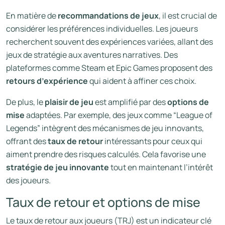
En matière de
recommandations de jeux
, il est crucial de
considérer les préférences individuelles. Les joueurs
recherchent souvent des expériences variées, allant des
jeux de stratégie aux aventures narratives. Des
plateformes comme Steam et Epic Games proposent des
retours d’expérience
qui aident à affiner ces choix.
De plus, le
plaisir de jeu
est amplifié par des
options de
mise
adaptées. Par exemple, des jeux comme “League of
Legends” intègrent des mécanismes de jeu innovants,
offrant des
taux de retour
intéressants pour ceux qui
aiment prendre des risques calculés. Cela favorise une
stratégie de jeu innovante
tout en maintenant l’intérêt
des joueurs.
Taux de retour et options de mise
Le taux de retour aux joueurs (TRJ) est un indicateur clé