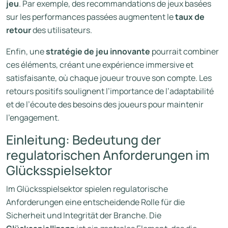
jeu
. Par exemple, des recommandations de jeux basées
sur les performances passées augmentent le
taux de
retour
des utilisateurs.
Enfin, une
stratégie de jeu innovante
pourrait combiner
ces éléments, créant une expérience immersive et
satisfaisante, où chaque joueur trouve son compte. Les
retours positifs soulignent l’importance de l’adaptabilité
et de l’écoute des besoins des joueurs pour maintenir
l’engagement.
Einleitung: Bedeutung der
regulatorischen Anforderungen im
Glücksspielsektor
Im Glücksspielsektor spielen regulatorische
Anforderungen eine entscheidende Rolle für die
Sicherheit und Integrität der Branche. Die