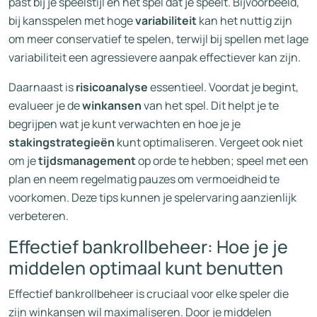
past bij je speelstijl en het spel dat je speelt. Bijvoorbeeld,
bij kansspelen met hoge
variabiliteit
kan het nuttig zijn
om meer conservatief te spelen, terwijl bij spellen met lage
variabiliteit een agressievere aanpak effectiever kan zijn.
Daarnaast is
risicoanalyse
essentieel. Voordat je begint,
evalueer je de
winkansen
van het spel. Dit helpt je te
begrijpen wat je kunt verwachten en hoe je je
stakingstrategieën
kunt optimaliseren. Vergeet ook niet
om je
tijdsmanagement
op orde te hebben; speel met een
plan en neem regelmatig pauzes om vermoeidheid te
voorkomen. Deze tips kunnen je spelervaring aanzienlijk
verbeteren.
Effectief bankrollbeheer: Hoe je je
middelen optimaal kunt benutten
Effectief bankrollbeheer is cruciaal voor elke speler die
zijn winkansen wil maximaliseren. Door je middelen