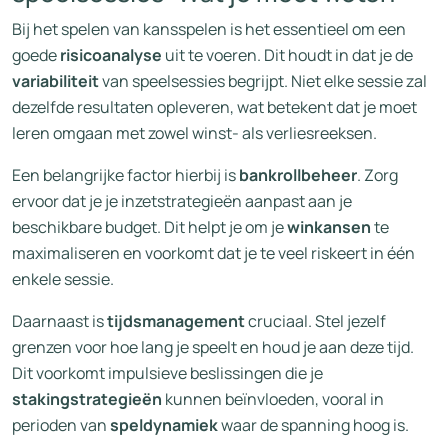
Bij het spelen van kansspelen is het essentieel om een
goede
risicoanalyse
uit te voeren. Dit houdt in dat je de
variabiliteit
van speelsessies begrijpt. Niet elke sessie zal
dezelfde resultaten opleveren, wat betekent dat je moet
leren omgaan met zowel winst- als verliesreeksen.
Een belangrijke factor hierbij is
bankrollbeheer
. Zorg
ervoor dat je je inzetstrategieën aanpast aan je
beschikbare budget. Dit helpt je om je
winkansen
te
maximaliseren en voorkomt dat je te veel riskeert in één
enkele sessie.
Daarnaast is
tijdsmanagement
cruciaal. Stel jezelf
grenzen voor hoe lang je speelt en houd je aan deze tijd.
Dit voorkomt impulsieve beslissingen die je
stakingstrategieën
kunnen beïnvloeden, vooral in
perioden van
speldynamiek
waar de spanning hoog is.