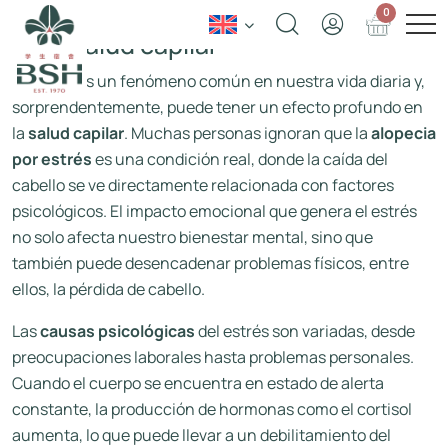
Introducción al impacto del estrés
0
en la salud capilar
El estrés es un fenómeno común en nuestra vida diaria y,
sorprendentemente, puede tener un efecto profundo en
la
salud capilar
. Muchas personas ignoran que la
alopecia
por estrés
es una condición real, donde la caída del
cabello se ve directamente relacionada con factores
psicológicos. El impacto emocional que genera el estrés
no solo afecta nuestro bienestar mental, sino que
también puede desencadenar problemas físicos, entre
ellos, la pérdida de cabello.
Las
causas psicológicas
del estrés son variadas, desde
preocupaciones laborales hasta problemas personales.
Cuando el cuerpo se encuentra en estado de alerta
constante, la producción de hormonas como el cortisol
aumenta, lo que puede llevar a un debilitamiento del