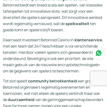
Betonred biedt een breed scala aan spellen, van klassieke
tafelspellen tot innovatieve slots, wat zorgt voor een
diversiteit die spelers aanspreekt. Dit innovatieve aanbod
wordt regelmatig vernieuwd, wat de
spelkwaliteit
ten
goede komt en spelers blijft boeien.
Daarnaast investeert Betonred Casino in
klantenservice
,
met een team dat 24/7 beschikbaar is via verschillende
kanalen. Hierdoor voelen spelers zich gewaardeerd en
ondersteund. Beveiliging is ook een prioriteit; de site
maakt gebruik van de nieuwste encryptietechnologieën
om de gegevens van spelers te beschermen.
Tot slot speelt
community betrokkenheid
een grote rol.
Betonred organiseert regelmatig evenementen en
toernooien, wat niet alleen de spelers verbindt maar ook
de
duurzaamheid
van de gaminggemeenschap bevordert.
Deze factoren samen zorgen voor een unieke