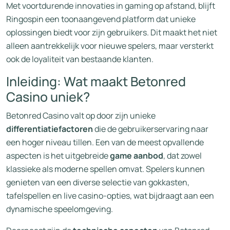
Met voortdurende innovaties in gaming op afstand, blijft
Ringospin een toonaangevend platform dat unieke
oplossingen biedt voor zijn gebruikers. Dit maakt het niet
alleen aantrekkelijk voor nieuwe spelers, maar versterkt
ook de loyaliteit van bestaande klanten.
Inleiding: Wat maakt Betonred
Casino uniek?
Betonred Casino valt op door zijn unieke
differentiatiefactoren
die de gebruikerservaring naar
een hoger niveau tillen. Een van de meest opvallende
aspecten is het uitgebreide
game aanbod
, dat zowel
klassieke als moderne spellen omvat. Spelers kunnen
genieten van een diverse selectie van gokkasten,
tafelspellen en live casino-opties, wat bijdraagt aan een
dynamische speelomgeving.