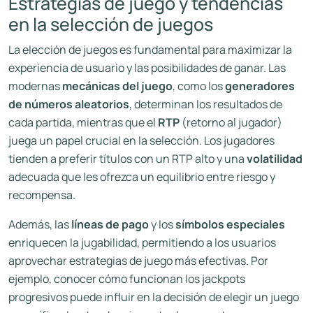
Estrategias de juego y tendencias
en la selección de juegos
La elección de juegos es fundamental para maximizar la
experiencia de usuario y las posibilidades de ganar. Las
modernas
mecánicas del juego
, como los
generadores
de números aleatorios
, determinan los resultados de
cada partida, mientras que el
RTP
(retorno al jugador)
juega un papel crucial en la selección. Los jugadores
tienden a preferir títulos con un RTP alto y una
volatilidad
adecuada que les ofrezca un equilibrio entre riesgo y
recompensa.
Además, las
líneas de pago
y los
símbolos especiales
enriquecen la jugabilidad, permitiendo a los usuarios
aprovechar estrategias de juego más efectivas. Por
ejemplo, conocer cómo funcionan los jackpots
progresivos puede influir en la decisión de elegir un juego