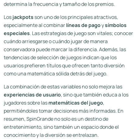
determina la frecuencia y tamaño de los premios.
Los
jackpots
son uno de los principales atractivos,
especialmente al combinar
líneas de pago
y
símbolos
especiales
. Las estrategias de juego son vitales; conocer
cuándo arriesgarse o cuándo jugar de manera
conservadora puede marcar la diferencia. Además, las
tendencias de selección de juegos indican que los
usuarios prefieren títulos que ofrecen tanto diversión
como una matemática sólida detrás del juego.
La combinación de estas variables no solo mejora las
experiencias de usuario
, sino que también educa a los
jugadores sobre las
matemáticas del juego
,
permitiéndoles tomar decisiones más informadas. En
resumen, SpinGrande no solo es un destino de
entretenimiento, sino también un espacio donde el
conocimiento y la diversión se entrelazan.