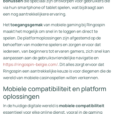
bonussen
die speciaal zijn ontworpen voor gebruikers die
via hun smartphone of tablet spelen, wat bijdraagt aan
een nog aantrekkelijkere ervaring.
Het
toegangsgemak
van mobiele gaming bij Ringospin
maakt het mogelijk om snel in te loggen en direct te
spelen. De platformoplossingen zijn afgestemd op de
behoeften van moderne spelers en zorgen ervoor dat
iedereen, van beginners tot ervaren gamers, zich snel kan
aanpassen aan de gebruiksvriendelijke navigatie en
https://ringospin-belgie.com/
. Dit alles zorgt ervoor dat
Ringospin een aantrekkelijke keuze is voor diegenen die de
wereld van mobiele casinospellen willen verkennen.
Mobiele compatibiliteit en platform
oplossingen
In de huidige digitale wereld is
mobiele compatibiliteit
essentieel voor elke online dienst, vooral in de gaming