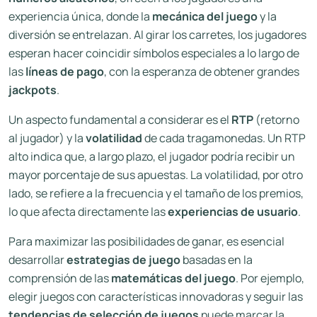
experiencia única, donde la
mecánica del juego
y la
diversión se entrelazan. Al girar los carretes, los jugadores
esperan hacer coincidir símbolos especiales a lo largo de
las
líneas de pago
, con la esperanza de obtener grandes
jackpots
.
Un aspecto fundamental a considerar es el
RTP
(retorno
al jugador) y la
volatilidad
de cada tragamonedas. Un RTP
alto indica que, a largo plazo, el jugador podría recibir un
mayor porcentaje de sus apuestas. La volatilidad, por otro
lado, se refiere a la frecuencia y el tamaño de los premios,
lo que afecta directamente las
experiencias de usuario
.
Para maximizar las posibilidades de ganar, es esencial
desarrollar
estrategias de juego
basadas en la
comprensión de las
matemáticas del juego
. Por ejemplo,
elegir juegos con características innovadoras y seguir las
tendencias de selección de juegos
puede marcar la