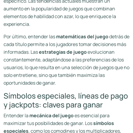
específico. Las tendencias actuales muestran un
aumento en la popularidad de juegos que combinan
elementos de habilidad con azar, lo que enriquece la
experiencia.
Por último, entender las
matemáticas del juego
detrás de
cada título permite a los jugadores tomar decisiones más
informadas. Las
estrategias de juego
evolucionan
constantemente, adaptándose a las preferencias de los
usuarios, lo que resulta en una selección de juegos que no
solo entretiene, sino que también maximiza las
oportunidades de ganar.
Símbolos especiales, líneas de pago
y jackpots: claves para ganar
Entender la
mecánica del juego
es esencial para
maximizar tus posibilidades de ganar. Los
símbolos
especiales
, como los comodines y los multiplicadores,