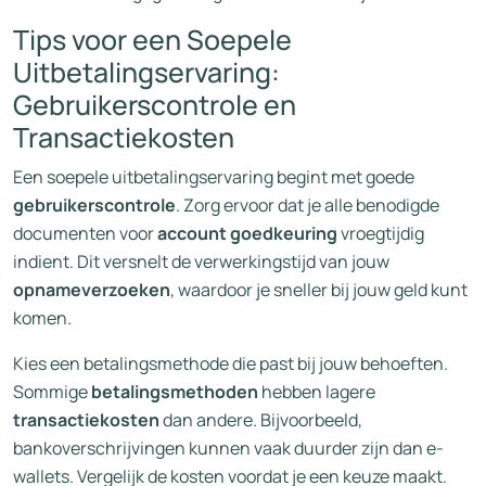
Tips voor een Soepele
Uitbetalingservaring:
Gebruikerscontrole en
Transactiekosten
Een soepele uitbetalingservaring begint met goede
gebruikerscontrole
. Zorg ervoor dat je alle benodigde
documenten voor
account goedkeuring
vroegtijdig
indient. Dit versnelt de verwerkingstijd van jouw
opnameverzoeken
, waardoor je sneller bij jouw geld kunt
komen.
Kies een betalingsmethode die past bij jouw behoeften.
Sommige
betalingsmethoden
hebben lagere
transactiekosten
dan andere. Bijvoorbeeld,
bankoverschrijvingen kunnen vaak duurder zijn dan e-
wallets. Vergelijk de kosten voordat je een keuze maakt.