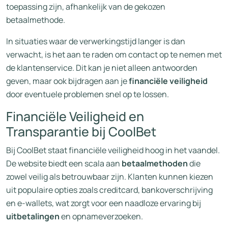
toepassing zijn, afhankelijk van de gekozen
betaalmethode.
In situaties waar de verwerkingstijd langer is dan
verwacht, is het aan te raden om contact op te nemen met
de klantenservice. Dit kan je niet alleen antwoorden
geven, maar ook bijdragen aan je
financiële veiligheid
door eventuele problemen snel op te lossen.
Financiële Veiligheid en
Transparantie bij CoolBet
Bij CoolBet staat financiële veiligheid hoog in het vaandel.
De website biedt een scala aan
betaalmethoden
die
zowel veilig als betrouwbaar zijn. Klanten kunnen kiezen
uit populaire opties zoals creditcard, bankoverschrijving
en e-wallets, wat zorgt voor een naadloze ervaring bij
uitbetalingen
en opnameverzoeken.