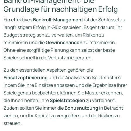
Bankroll-Management: Die
Grundlage für nachhaltigen Erfolg
Ein effektives
Bankroll-Management
ist der Schlüssel zu
langfristigem Erfolg in Glücksspielen. Es geht darum, Ihr
Budget strategisch zu verwalten, um Risiken zu
minimieren und die
Gewinnchancen
zu maximieren.
Ohne eine sorgfältige Planung kann selbst der beste
Spieler schnell in die Verlustzone geraten.
Zu den essentiellen Aspekten gehören die
Einsatzoptimierung
und die Analyse von Spielmustern.
Indem Sie Ihre Einsätze anpassen und die Ergebnisse Ihrer
Spiele genau beobachten, können Sie Muster erkennen,
die Ihnen helfen, Ihre
Spielstrategien
zu verfeinern.
Zudem sollten Sie immer die
Bonusnutzung
in Betracht
ziehen, um Ihr Kapital zu vergrößern und die Risiken zu
streuen.