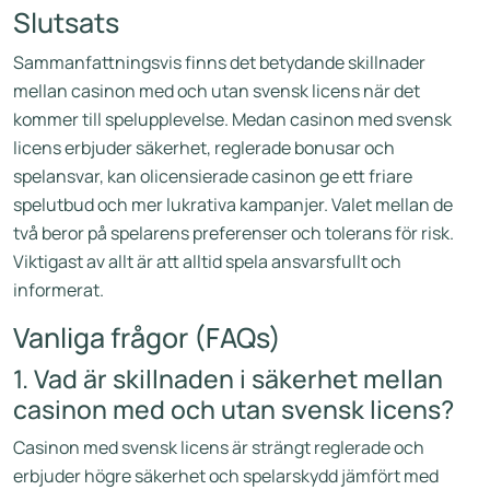
Slutsats
Sammanfattningsvis finns det betydande skillnader
mellan casinon med och utan svensk licens när det
kommer till spelupplevelse. Medan casinon med svensk
licens erbjuder säkerhet, reglerade bonusar och
spelansvar, kan olicensierade casinon ge ett friare
spelutbud och mer lukrativa kampanjer. Valet mellan de
två beror på spelarens preferenser och tolerans för risk.
Viktigast av allt är att alltid spela ansvarsfullt och
informerat.
Vanliga frågor (FAQs)
1. Vad är skillnaden i säkerhet mellan
casinon med och utan svensk licens?
Casinon med svensk licens är strängt reglerade och
erbjuder högre säkerhet och spelarskydd jämfört med