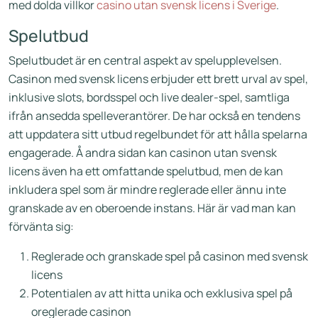
med dolda villkor
casino utan svensk licens i Sverige
.
Spelutbud
Spelutbudet är en central aspekt av spelupplevelsen.
Casinon med svensk licens erbjuder ett brett urval av spel,
inklusive slots, bordsspel och live dealer-spel, samtliga
ifrån ansedda spelleverantörer. De har också en tendens
att uppdatera sitt utbud regelbundet för att hålla spelarna
engagerade. Å andra sidan kan casinon utan svensk
licens även ha ett omfattande spelutbud, men de kan
inkludera spel som är mindre reglerade eller ännu inte
granskade av en oberoende instans. Här är vad man kan
förvänta sig:
Reglerade och granskade spel på casinon med svensk
licens
Potentialen av att hitta unika och exklusiva spel på
oreglerade casinon