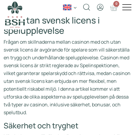
0
Skillnader mellan casinon med
och utan svensk licens i
spelupplevelse
Frågan om skillnaderna mellan casinon med och utan
svensk licens är avgörande för spelare som vill säkerställa
en trygg och underhållande spelupplevelse. Casinon med
svensk licens är strikt reglerade av Spelinspektionen,
vilket garanterar spelarskydd och rättvisa, medan casinon
utan svensk licens kan erbjuda en mer flexibel, men
potentiellt riskabel miljö. I denna artikel kommer vi att
utforska de olika aspekterna av spelupplevelsen på dessa
två typer av casinon, inklusive säkerhet, bonusar, och
spelutbud.
Säkerhet och tryghet