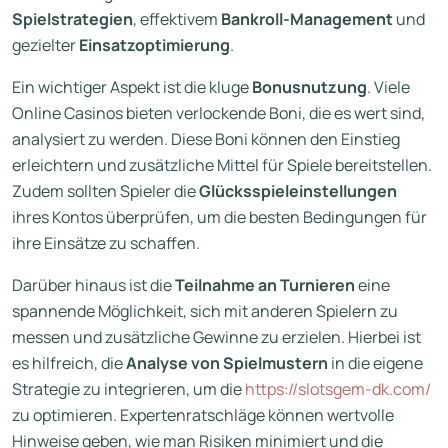
Spielstrategien
, effektivem
Bankroll-Management
und
gezielter
Einsatzoptimierung
.
Ein wichtiger Aspekt ist die kluge
Bonusnutzung
. Viele
Online Casinos bieten verlockende Boni, die es wert sind,
analysiert zu werden. Diese Boni können den Einstieg
erleichtern und zusätzliche Mittel für Spiele bereitstellen.
Zudem sollten Spieler die
Glücksspieleinstellungen
ihres Kontos überprüfen, um die besten Bedingungen für
ihre Einsätze zu schaffen.
Darüber hinaus ist die
Teilnahme an Turnieren
eine
spannende Möglichkeit, sich mit anderen Spielern zu
messen und zusätzliche Gewinne zu erzielen. Hierbei ist
es hilfreich, die
Analyse von Spielmustern
in die eigene
Strategie zu integrieren, um die
https://slotsgem-dk.com/
zu optimieren. Expertenratschläge können wertvolle
Hinweise geben, wie man Risiken minimiert und die