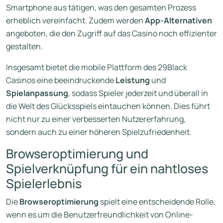
Smartphone aus tätigen, was den gesamten Prozess
erheblich vereinfacht. Zudem werden
App-Alternativen
angeboten, die den Zugriff auf das Casino noch effizienter
gestalten.
Insgesamt bietet die mobile Plattform des 29Black
Casinos eine beeindruckende
Leistung
und
Spielanpassung
, sodass Spieler jederzeit und überall in
die Welt des Glücksspiels eintauchen können. Dies führt
nicht nur zu einer verbesserten Nutzererfahrung,
sondern auch zu einer höheren Spielzufriedenheit.
Browseroptimierung und
Spielverknüpfung für ein nahtloses
Spielerlebnis
Die
Browseroptimierung
spielt eine entscheidende Rolle,
wenn es um die Benutzerfreundlichkeit von Online-