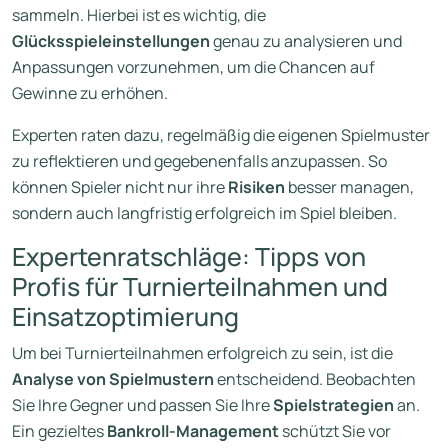
sammeln. Hierbei ist es wichtig, die
Glücksspieleinstellungen
genau zu analysieren und
Anpassungen vorzunehmen, um die Chancen auf
Gewinne zu erhöhen.
Experten raten dazu, regelmäßig die eigenen Spielmuster
zu reflektieren und gegebenenfalls anzupassen. So
können Spieler nicht nur ihre
Risiken
besser managen,
sondern auch langfristig erfolgreich im Spiel bleiben.
Expertenratschläge: Tipps von
Profis für Turnierteilnahmen und
Einsatzoptimierung
Um bei Turnierteilnahmen erfolgreich zu sein, ist die
Analyse von Spielmustern
entscheidend. Beobachten
Sie Ihre Gegner und passen Sie Ihre
Spielstrategien
an.
Ein gezieltes
Bankroll-Management
schützt Sie vor