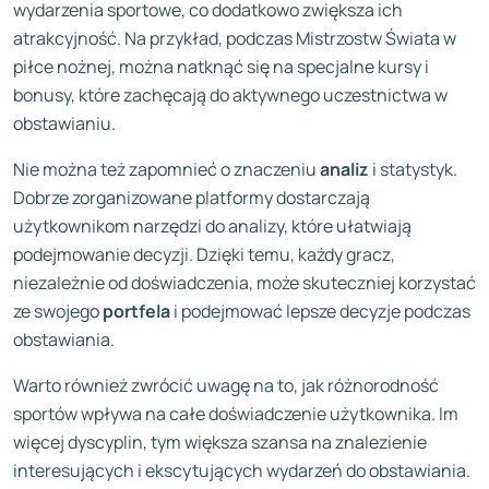
wydarzenia sportowe, co dodatkowo zwiększa ich
atrakcyjność. Na przykład, podczas Mistrzostw Świata w
piłce nożnej, można natknąć się na specjalne kursy i
bonusy, które zachęcają do aktywnego uczestnictwa w
obstawianiu.
Nie można też zapomnieć o znaczeniu
analiz
i statystyk.
Dobrze zorganizowane platformy dostarczają
użytkownikom narzędzi do analizy, które ułatwiają
podejmowanie decyzji. Dzięki temu, każdy gracz,
niezależnie od doświadczenia, może skuteczniej korzystać
ze swojego
portfela
i podejmować lepsze decyzje podczas
obstawiania.
Warto również zwrócić uwagę na to, jak różnorodność
sportów wpływa na całe doświadczenie użytkownika. Im
więcej dyscyplin, tym większa szansa na znalezienie
interesujących i ekscytujących wydarzeń do obstawiania.