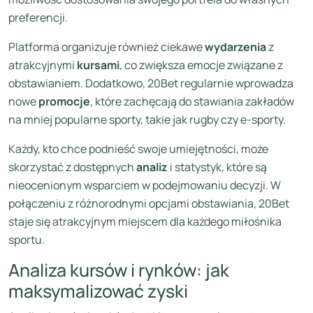
preferencji.
Platforma organizuje również ciekawe
wydarzenia
z
atrakcyjnymi
kursami
, co zwiększa emocje związane z
obstawianiem. Dodatkowo, 20Bet regularnie wprowadza
nowe
promocje
, które zachęcają do stawiania zakładów
na mniej popularne sporty, takie jak rugby czy e-sporty.
Każdy, kto chce podnieść swoje umiejętności, może
skorzystać z dostępnych
analiz
i statystyk, które są
nieocenionym wsparciem w podejmowaniu decyzji. W
połączeniu z różnorodnymi opcjami obstawiania, 20Bet
staje się atrakcyjnym miejscem dla każdego miłośnika
sportu.
Analiza kursów i rynków: jak
maksymalizować zyski