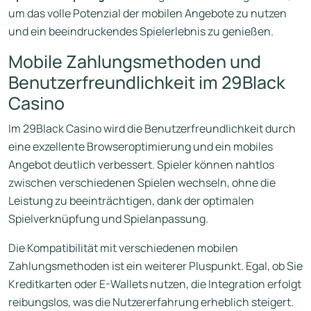
um das volle Potenzial der mobilen Angebote zu nutzen
und ein beeindruckendes Spielerlebnis zu genießen.
Mobile Zahlungsmethoden und
Benutzerfreundlichkeit im 29Black
Casino
Im 29Black Casino wird die Benutzerfreundlichkeit durch
eine exzellente Browseroptimierung und ein mobiles
Angebot deutlich verbessert. Spieler können nahtlos
zwischen verschiedenen Spielen wechseln, ohne die
Leistung zu beeinträchtigen, dank der optimalen
Spielverknüpfung und Spielanpassung.
Die Kompatibilität mit verschiedenen mobilen
Zahlungsmethoden ist ein weiterer Pluspunkt. Egal, ob Sie
Kreditkarten oder E-Wallets nutzen, die Integration erfolgt
reibungslos, was die Nutzererfahrung erheblich steigert.