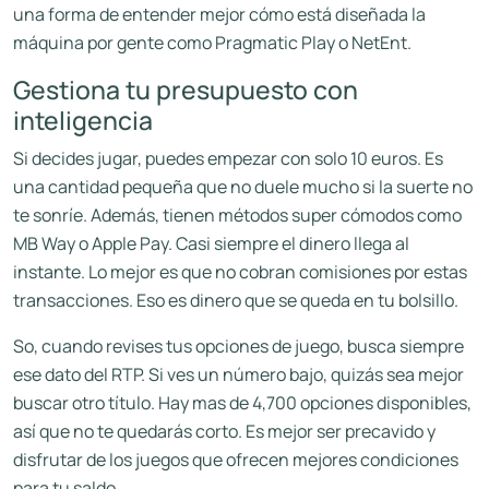
una forma de entender mejor cómo está diseñada la
máquina por gente como Pragmatic Play o NetEnt.
Gestiona tu presupuesto con
inteligencia
Si decides jugar, puedes empezar con solo 10 euros. Es
una cantidad pequeña que no duele mucho si la suerte no
te sonríe. Además, tienen métodos super cómodos como
MB Way o Apple Pay. Casi siempre el dinero llega al
instante. Lo mejor es que no cobran comisiones por estas
transacciones. Eso es dinero que se queda en tu bolsillo.
So, cuando revises tus opciones de juego, busca siempre
ese dato del RTP. Si ves un número bajo, quizás sea mejor
buscar otro título. Hay mas de 4,700 opciones disponibles,
así que no te quedarás corto. Es mejor ser precavido y
disfrutar de los juegos que ofrecen mejores condiciones
para tu saldo.