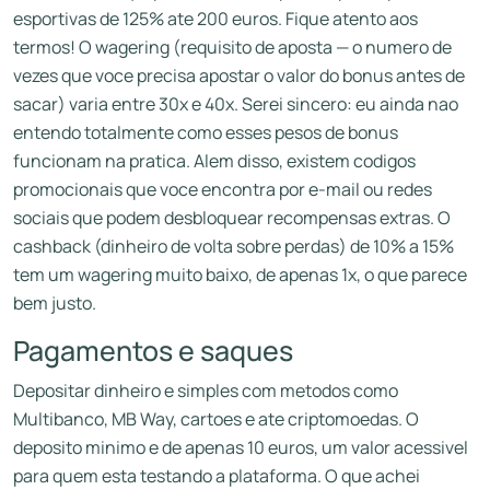
esportivas de 125% ate 200 euros. Fique atento aos
termos! O wagering (requisito de aposta — o numero de
vezes que voce precisa apostar o valor do bonus antes de
sacar) varia entre 30x e 40x. Serei sincero: eu ainda nao
entendo totalmente como esses pesos de bonus
funcionam na pratica. Alem disso, existem codigos
promocionais que voce encontra por e-mail ou redes
sociais que podem desbloquear recompensas extras. O
cashback (dinheiro de volta sobre perdas) de 10% a 15%
tem um wagering muito baixo, de apenas 1x, o que parece
bem justo.
Pagamentos e saques
Depositar dinheiro e simples com metodos como
Multibanco, MB Way, cartoes e ate criptomoedas. O
deposito minimo e de apenas 10 euros, um valor acessivel
para quem esta testando a plataforma. O que achei