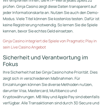
Wir empfehlen Ihnen, die RTP-Werte jedes Spiels zu
prüfen. Ginja Casino zeigt diese Daten transparent auf
jeder Informationskarte an. Nutzen Sie auch den Demo-
Modus. Viele Titel können Sie kostenlos testen. Dafür ist
keine Registrierung notwendig. So lernen Sie die Spiele
kennen, bevor Sie echtes Geld einsetzen.
Ginja Casino integriert die Spiele von Pragmatic Play in
sein Live Casino Angebot
Sicherheit und Verantwortung im
Fokus
Ihre Sicherheit hat bei Ginja Casino hohe Priorität. Dies
zeigt sich in verschiedenen Maßnahmen. Für
Einzahlungen können Sie diverse Methoden nutzen,
darunter Visa, Mastercard, Multibanco und
Kryptowährungen. MB Way und Apple Pay sind ebenfalls
verfügbar. Alle Transaktionen sind durch 3D Secure und