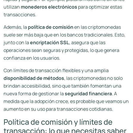
utilizan
monederos electrónicos
para optimizar estas
transacciones.
Además, la
política de comisión
en las criptomonedas
suele ser más baja que en los bancos tradicionales. Esto,
junto con la
encriptación SSL
, asegura que las
operaciones sean seguras y protegidas, lo que genera
confianza en los usuarios.
Con límites de transacción flexibles y una amplia
disponibilidad de métodos
, las criptomonedas no solo
brindan accesibilidad, sino que también fomentan una
nueva forma de gestionar la
seguridad financiera
. A
medida que la adopción crece, es probable que veamos un
aumento en su uso para transacciones cotidianas.
Política de comisión y límites de
transacción: lo que necesitas saber