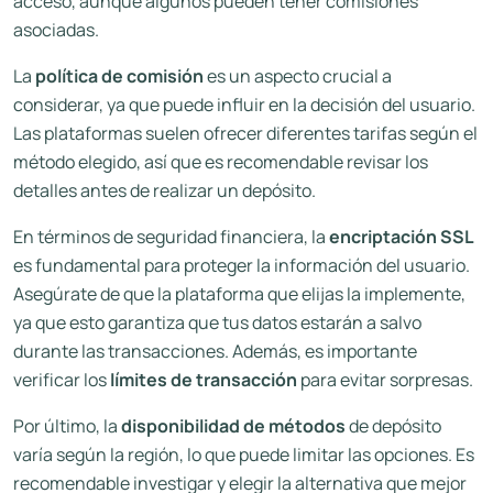
acceso, aunque algunos pueden tener comisiones
asociadas.
La
política de comisión
es un aspecto crucial a
considerar, ya que puede influir en la decisión del usuario.
Las plataformas suelen ofrecer diferentes tarifas según el
método elegido, así que es recomendable revisar los
detalles antes de realizar un depósito.
En términos de seguridad financiera, la
encriptación SSL
es fundamental para proteger la información del usuario.
Asegúrate de que la plataforma que elijas la implemente,
ya que esto garantiza que tus datos estarán a salvo
durante las transacciones. Además, es importante
verificar los
límites de transacción
para evitar sorpresas.
Por último, la
disponibilidad de métodos
de depósito
varía según la región, lo que puede limitar las opciones. Es
recomendable investigar y elegir la alternativa que mejor