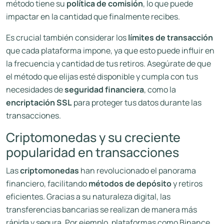
método tiene su
política de comisión
, lo que puede
impactar en la cantidad que finalmente recibes.
Es crucial también considerar los
límites de transacción
que cada plataforma impone, ya que esto puede influir en
la frecuencia y cantidad de tus retiros. Asegúrate de que
el método que elijas esté disponible y cumpla con tus
necesidades de
seguridad financiera
, como la
encriptación SSL
para proteger tus datos durante las
transacciones.
Criptomonedas y su creciente
popularidad en transacciones
Las
criptomonedas
han revolucionado el panorama
financiero, facilitando
métodos de depósito
y retiros
eficientes. Gracias a su naturaleza digital, las
transferencias bancarias se realizan de manera más
rápida y segura. Por ejemplo, plataformas como Binance