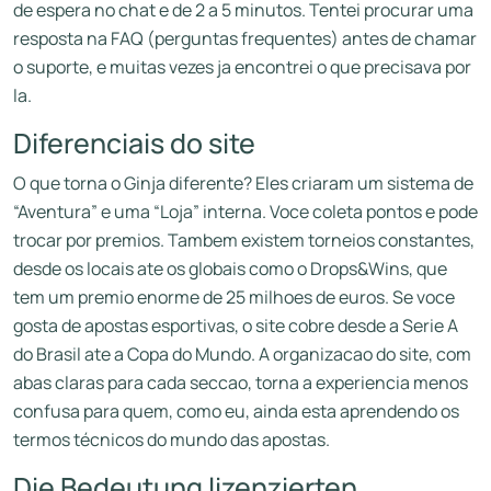
de espera no chat e de 2 a 5 minutos. Tentei procurar uma
resposta na FAQ (perguntas frequentes) antes de chamar
o suporte, e muitas vezes ja encontrei o que precisava por
la.
Diferenciais do site
O que torna o Ginja diferente? Eles criaram um sistema de
“Aventura” e uma “Loja” interna. Voce coleta pontos e pode
trocar por premios. Tambem existem torneios constantes,
desde os locais ate os globais como o Drops&Wins, que
tem um premio enorme de 25 milhoes de euros. Se voce
gosta de apostas esportivas, o site cobre desde a Serie A
do Brasil ate a Copa do Mundo. A organizacao do site, com
abas claras para cada seccao, torna a experiencia menos
confusa para quem, como eu, ainda esta aprendendo os
termos técnicos do mundo das apostas.
Die Bedeutung lizenzierten