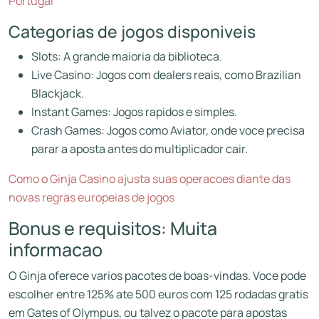
Portugal
Categorias de jogos disponiveis
Slots: A grande maioria da biblioteca.
Live Casino: Jogos com dealers reais, como Brazilian
Blackjack.
Instant Games: Jogos rapidos e simples.
Crash Games: Jogos como Aviator, onde voce precisa
parar a aposta antes do multiplicador cair.
Como o Ginja Casino ajusta suas operacoes diante das
novas regras europeias de jogos
Bonus e requisitos: Muita
informacao
O Ginja oferece varios pacotes de boas-vindas. Voce pode
escolher entre 125% ate 500 euros com 125 rodadas gratis
em Gates of Olympus, ou talvez o pacote para apostas