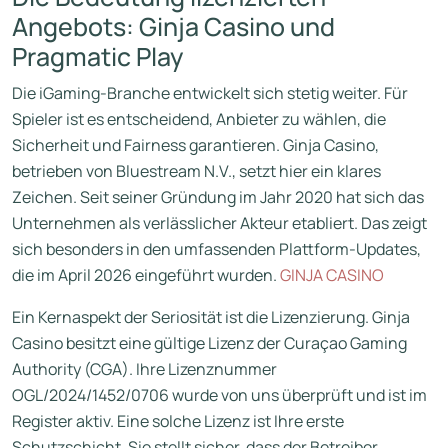
Angebots: Ginja Casino und
Pragmatic Play
Die iGaming-Branche entwickelt sich stetig weiter. Für
Spieler ist es entscheidend, Anbieter zu wählen, die
Sicherheit und Fairness garantieren. Ginja Casino,
betrieben von Bluestream N.V., setzt hier ein klares
Zeichen. Seit seiner Gründung im Jahr 2020 hat sich das
Unternehmen als verlässlicher Akteur etabliert. Das zeigt
sich besonders in den umfassenden Plattform-Updates,
die im April 2026 eingeführt wurden.
GINJA CASINO
Ein Kernaspekt der Seriosität ist die Lizenzierung. Ginja
Casino besitzt eine gültige Lizenz der Curaçao Gaming
Authority (CGA). Ihre Lizenznummer
OGL/2024/1452/0706 wurde von uns überprüft und ist im
Register aktiv. Eine solche Lizenz ist Ihre erste
Schutzschicht. Sie stellt sicher, dass der Betreiber