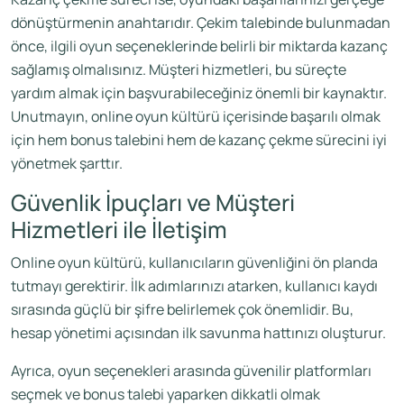
dönüştürmenin anahtarıdır. Çekim talebinde bulunmadan
önce, ilgili oyun seçeneklerinde belirli bir miktarda kazanç
sağlamış olmalısınız. Müşteri hizmetleri, bu süreçte
yardım almak için başvurabileceğiniz önemli bir kaynaktır.
Unutmayın, online oyun kültürü içerisinde başarılı olmak
için hem bonus talebini hem de kazanç çekme sürecini iyi
yönetmek şarttır.
Güvenlik İpuçları ve Müşteri
Hizmetleri ile İletişim
Online oyun kültürü, kullanıcıların güvenliğini ön planda
tutmayı gerektirir. İlk adımlarınızı atarken, kullanıcı kaydı
sırasında güçlü bir şifre belirlemek çok önemlidir. Bu,
hesap yönetimi açısından ilk savunma hattınızı oluşturur.
Ayrıca, oyun seçenekleri arasında güvenilir platformları
seçmek ve bonus talebi yaparken dikkatli olmak