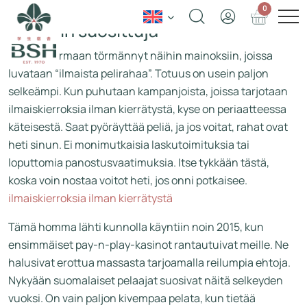
Miksi kierrätysvapaat pyöräytykset
0
ovat niin suosittuja
So, olet varmaan törmännyt näihin mainoksiin, joissa
luvataan “ilmaista pelirahaa”. Totuus on usein paljon
selkeämpi. Kun puhutaan kampanjoista, joissa tarjotaan
ilmaiskierroksia ilman kierrätystä, kyse on periaatteessa
käteisestä. Saat pyöräyttää peliä, ja jos voitat, rahat ovat
heti sinun. Ei monimutkaisia laskutoimituksia tai
loputtomia panostusvaatimuksia. Itse tykkään tästä,
koska voin nostaa voitot heti, jos onni potkaisee.
ilmaiskierroksia ilman kierrätystä
Tämä homma lähti kunnolla käyntiin noin 2015, kun
ensimmäiset pay-n-play-kasinot rantautuivat meille. Ne
halusivat erottua massasta tarjoamalla reilumpia ehtoja.
Nykyään suomalaiset pelaajat suosivat näitä selkeyden
vuoksi. On vain paljon kivempaa pelata, kun tietää