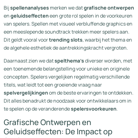
Bij
spellenanalyses
merken we dat
grafische ontwerpen
en
geluidseffecten
een grote rol spelen in de voorkeuren
van spelers. Spellen met visueel verbluffende graphics en
een meeslepende soundtrack trekken meer spelers aan.
Dit geldt vooral voor
trending slots
, waarbij het thema en
de algehele esthetiek de aantrekkingskracht vergroten.
Daarnaast zien we dat
spelthema’s
diverser worden, met
een toenemende belangstelling voor unieke en originele
concepten. Spelers vergelijken regelmatig verschillende
titels, wat leidt tot een groeiende vraag naar
spelvergelijkingen
om de beste ervaringen te ontdekken.
Dit alles benadrukt de noodzaak voor ontwikkelaars om in
te spelen op de veranderende
spelersvoorkeuren
.
Grafische Ontwerpen en
Geluidseffecten: De Impact op