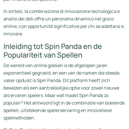
In sintesi, la combinazione di innovazione tecnologica e
analisi dei dati offre un panorama dinamico nel gioco
online, con opportunità significative per chi sa adattarsi e
innovare.
Inleiding tot Spin Panda en de
Populariteit van Spellen
De wereld van online gokken is de afgelopen jaren
exponentieel gegroeid, en een van de namen die steeds
vaker opduikt is Spin Panda. Dit platform heeft zich
bewezen als een aantrekkelijke optie voor zowel nieuwe
als ervaren spelers. Maar wat maakt Spin Panda zo
populair? Het antwoord ligt in de combinatie van boeiende
spellen, uitstekende spelerservaring en innovatieve
spelmethoden.