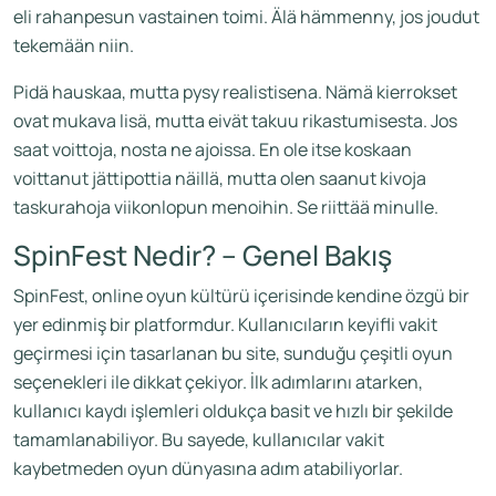
eli rahanpesun vastainen toimi. Älä hämmenny, jos joudut
tekemään niin.
Pidä hauskaa, mutta pysy realistisena. Nämä kierrokset
ovat mukava lisä, mutta eivät takuu rikastumisesta. Jos
saat voittoja, nosta ne ajoissa. En ole itse koskaan
voittanut jättipottia näillä, mutta olen saanut kivoja
taskurahoja viikonlopun menoihin. Se riittää minulle.
SpinFest Nedir? – Genel Bakış
SpinFest, online oyun kültürü içerisinde kendine özgü bir
yer edinmiş bir platformdur. Kullanıcıların keyifli vakit
geçirmesi için tasarlanan bu site, sunduğu çeşitli oyun
seçenekleri ile dikkat çekiyor. İlk adımlarını atarken,
kullanıcı kaydı işlemleri oldukça basit ve hızlı bir şekilde
tamamlanabiliyor. Bu sayede, kullanıcılar vakit
kaybetmeden oyun dünyasına adım atabiliyorlar.