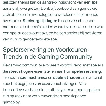
gekozen thema kan de aantrekkingskracht van een spel
aanzienlijk vergroten. Denk bijvoorbeeld aan games die
zich afspelen in mythologische werelden of spannende
avonturen.
Spelvergelijkingen
tussen verschillende
methoden en thema’s bieden waardevolle inzichten in wat
een spel succesvol maakt, en helpen spelers bij het kiezen
van hun volgende favoriete spel.
Spelerservaring en Voorkeuren:
Trends in de Gaming Community
De gaming community evolueert voortdurend, met spelers
die steeds hogere eisen stellen aan hun
spelerservaring
.
Trends in
spelmechanica
en
spelmethoden
zijn cruciaal
voor het begrijpen van deze verschuivingen. Van
interactieve verhalen tot multiplayer ervaringen, spelers
zijn op zoek naar vernieuwende en meeslepende
gameplay.