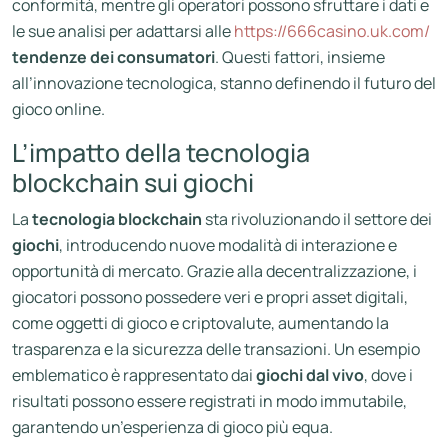
conformità, mentre gli operatori possono sfruttare i dati e
le sue analisi per adattarsi alle
https://666casino.uk.com/
tendenze dei consumatori
. Questi fattori, insieme
all’innovazione tecnologica, stanno definendo il futuro del
gioco online.
L’impatto della tecnologia
blockchain sui giochi
La
tecnologia blockchain
sta rivoluzionando il settore dei
giochi
, introducendo nuove modalità di interazione e
opportunità di mercato. Grazie alla decentralizzazione, i
giocatori possono possedere veri e propri asset digitali,
come oggetti di gioco e criptovalute, aumentando la
trasparenza e la sicurezza delle transazioni. Un esempio
emblematico è rappresentato dai
giochi dal vivo
, dove i
risultati possono essere registrati in modo immutabile,
garantendo un’esperienza di gioco più equa.