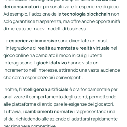
dei consumatori
e personalizzare le esperienze di gioco.
Ad esempio, l’adozione della
tecnologia blockchain
non
solo garantisce trasparenza, ma offre anche opportunità
di mercato per nuovi modelli di business.
Le
esperienze immersive
sono diventate un must;
l’integrazione di
realtà aumentata
e
realtà virtuale
nel
gioco online ha cambiato il modo in cui gli utenti
interagiscono. I
giochi dal vivo
hanno visto un
incremento nell’interesse, attirando una vasta audience
che cerca esperienze più coinvolgenti.
Inoltre, l’
intelligenza artificiale
è ora fondamentale per
analizzare il comportamento degli utenti, permettendo
alle piattaforme di anticipare le esigenze dei giocatori.
Tuttavia, i
cambiamenti normativi
rappresentano una
sfida, richiedendo alle aziende di adattarsi rapidamente
per rimanere competitive.