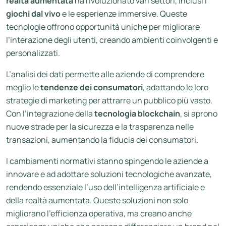
realtà aumentata
ha rivoluzionato vari settori, inclusi i
giochi dal vivo
e le esperienze immersive. Queste
tecnologie offrono opportunità uniche per migliorare
l’interazione degli utenti, creando ambienti coinvolgenti e
personalizzati.
L’analisi dei dati permette alle aziende di comprendere
meglio le
tendenze dei consumatori
, adattando le loro
strategie di marketing per attrarre un pubblico più vasto.
Con l’integrazione della
tecnologia blockchain
, si aprono
nuove strade per la sicurezza e la trasparenza nelle
transazioni, aumentando la fiducia dei consumatori.
I cambiamenti normativi stanno spingendo le aziende a
innovare e ad adottare soluzioni tecnologiche avanzate,
rendendo essenziale l’uso dell’intelligenza artificiale e
della realtà aumentata. Queste soluzioni non solo
migliorano l’efficienza operativa, ma creano anche