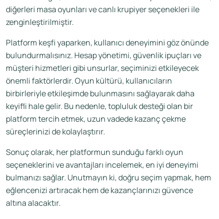
diğerleri masa oyunları ve canlı krupiyer seçenekleri ile
zenginleştirilmiştir.
Platform keşfi yaparken, kullanıcı deneyimini göz önünde
bulundurmalısınız. Hesap yönetimi, güvenlik ipuçları ve
müşteri hizmetleri gibi unsurlar, seçiminizi etkileyecek
önemli faktörlerdir. Oyun kültürü, kullanıcıların
birbirleriyle etkileşimde bulunmasını sağlayarak daha
keyifli hale gelir. Bu nedenle, topluluk desteği olan bir
platform tercih etmek, uzun vadede kazanç çekme
süreçlerinizi de kolaylaştırır.
Sonuç olarak, her platformun sunduğu farklı oyun
seçeneklerini ve avantajları incelemek, en iyi deneyimi
bulmanızı sağlar. Unutmayın ki, doğru seçim yapmak, hem
eğlencenizi artıracak hem de kazançlarınızı güvence
altına alacaktır.