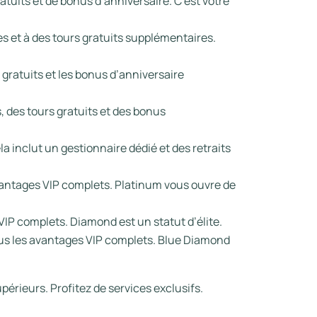
tuits et de bonus d’anniversaire. C’est votre
 et à des tours gratuits supplémentaires.
gratuits et les bonus d’anniversaire
 des tours gratuits et des bonus
 inclut un gestionnaire dédié et des retraits
antages VIP complets. Platinum vous ouvre de
IP complets. Diamond est un statut d’élite.
us les avantages VIP complets. Blue Diamond
érieurs. Profitez de services exclusifs.