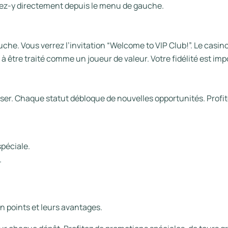
dez-y directement depuis le menu de gauche.
he. Vous verrez l’invitation “Welcome to VIP Club!”. Le casino
 à être traité comme un joueur de valeur. Votre fidélité est imp
. Chaque statut débloque de nouvelles opportunités. Profite
spéciale.
.
en points et leurs avantages.