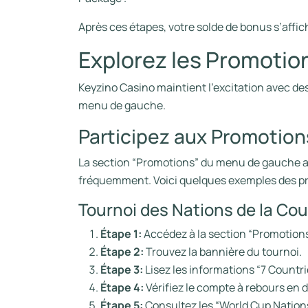
Après ces étapes, votre solde de bonus s’affich
Explorez les Promotio
Keyzino Casino maintient l’excitation avec de
menu de gauche.
Participez aux Promotion
La section “Promotions” du menu de gauche aff
fréquemment. Voici quelques exemples des pr
Tournoi des Nations de la C
Étape 1:
Accédez à la section “Promotions
Étape 2:
Trouvez la bannière du tournoi.
Étape 3:
Lisez les informations “7 Countri
Étape 4:
Vérifiez le compte à rebours en d
Étape 5:
Consultez les “World Cup Nation