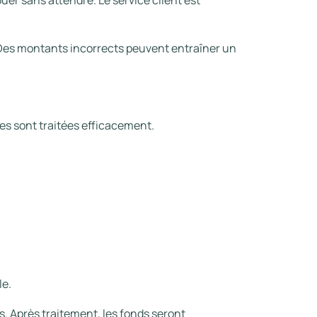
r sans attendre. Le service client est
 Des montants incorrects peuvent entraîner un
les sont traitées efficacement.
le.
s. Après traitement, les fonds seront