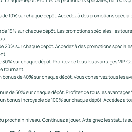
r chaque dépôt. Profitez de promotions spéciales, de tours gra
 de 10% sur chaque dépôt. Accédez à des promotions spéciales
de 15% sur chaque dépôt. Les promotions spéciales, les tours 
us.
e 20% sur chaque dépôt. Accédez à des promotions spéciales,
nt.
30% sur chaque dépôt. Profitez de tous les avantages VIP. Cela
le tournant.
un bonus de 40% sur chaque dépôt. Vous conservez tous les av
us de 50% sur chaque dépôt. Profitez de tous les avantages V
 un bonus incroyable de 100% sur chaque dépôt. Accédez à to
 prochain niveau. Continuez à jouer. Atteignez les statuts sup