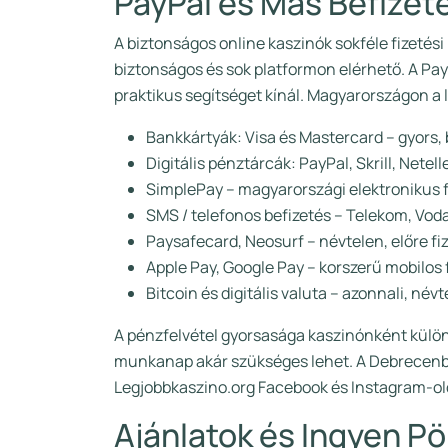
PayPal és Más Befizet
A biztonságos online kaszinók sokféle fizetési
biztonságos és sok platformon elérhető. A Pay
praktikus segítséget kínál. Magyarországon a
Bankkártyák: Visa és Mastercard – gyors,
Digitális pénztárcák: PayPal, Skrill, Netel
SimplePay – magyarországi elektronikus f
SMS / telefonos befizetés – Telekom, Vod
Paysafecard, Neosurf – névtelen, előre fi
Apple Pay, Google Pay – korszerű mobilos 
Bitcoin és digitális valuta – azonnali, né
A pénzfelvétel gyorsasága kaszinónként különb
munkanap akár szükséges lehet. A Debrecenbe
Legjobbkaszino.org Facebook és Instagram-ol
Ajánlatok és Ingyen P