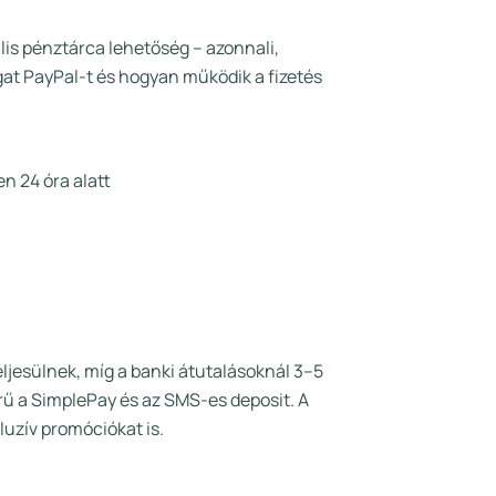
ális pénztárca lehetőség – azonnali,
gat PayPal-t és hogyan működik a fizetés
en 24 óra alatt
ljesülnek, míg a banki átutalásoknál 3–5
ű a SimplePay és az SMS-es deposit. A
uzív promóciókat is.