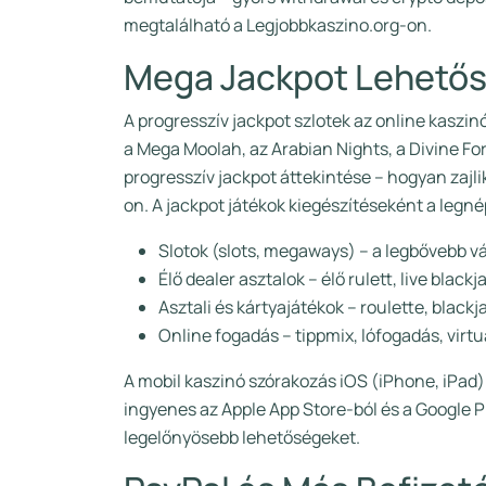
megtalálható a Legjobbkaszino.org-on.
Mega Jackpot Lehetős
A progresszív jackpot szlotek az online kaszi
a Mega Moolah, az Arabian Nights, a Divine Fo
progresszív jackpot áttekintése – hogyan zajl
on. A jackpot játékok kiegészítéseként a leg
Slotok (slots, megaways) – a legbővebb v
Élő dealer asztalok – élő rulett, live black
Asztali és kártyajátékok – roulette, black
Online fogadás – tippmix, lófogadás, virtu
A mobil kaszinó szórakozás iOS (iPhone, iPad)
ingyenes az Apple App Store-ból és a Google P
legelőnyösebb lehetőségeket.