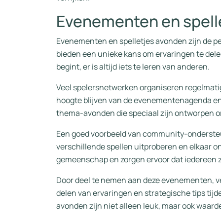
Evenementen en spell
Evenementen en spelletjes avonden zijn de p
bieden een unieke kans om ervaringen te dele
begint, er is altijd iets te leren van anderen.
Veel spelersnetwerken organiseren regelmatig
hoogte blijven van de evenementenagenda en
thema-avonden die speciaal zijn ontworpen om
Een goed voorbeeld van community-ondersteun
verschillende spellen uitproberen en elkaar o
gemeenschap en zorgen ervoor dat iedereen z
Door deel te nemen aan deze evenementen, verr
delen van ervaringen en strategische tips ti
avonden zijn niet alleen leuk, maar ook waard