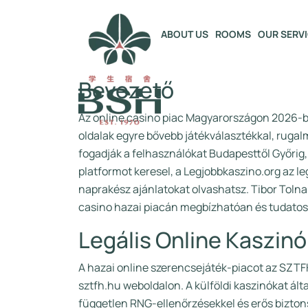
Megbízható magya
OUR SERV
ABOUT US
ROOMS
Gyors Fizetési Mó
Bevezető
Az online casino piac Magyarországon 2026-ba
oldalak egyre bővebb játékválasztékkal, ruga
fogadják a felhasználókat Budapesttől Győrig,
platformot keresel, a Legjobbkaszino.org az l
naprakész ajánlatokat olvashatsz. Tibor Tolna
casino hazai piacán megbízhatóan és tudatos
Legális Online Kaszinó
A hazai online szerencsejáték-piacot az SZTFH
sztfh.hu weboldalon. A külföldi kaszinókat ál
független RNG-ellenőrzésekkel és erős biztons