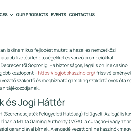
r casino online 2026 – 
ICES
OUR PRODUCTS
EVENTS
CONTACT US
dok és Kiemelt Platform
n is dinamikus fejlődést mutat: a hazai és nemzetközi
lmasabb fizetési lehetőségekkel és vonzó promóciókkal
 Debrecentől Sopronig. Ha biztonságos, legális online casino
egjobb kezdőpont –
https://legjobbkaszino.org/
friss vélemények
i vezető szakértő és megbízható gambling szakértő évek óta se
an tájékozódjanak.
k és Jogi Háttér
 (Szerencsejáték Felügyeleti Hatóság) felügyeli. Az legális ka
talában a Malta Gaming Authority (MGA), a curaçao-i vagy az a
ági garanciával bírnak. A engedélyezett online kaszinók magyar