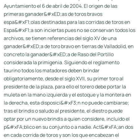
Ayuntamiento el 6 de abril de 2004. El origen de las
primeras ganader&#xED;as de toros bravos
espa&#xF1;olas destinadas para las corridas de toros en
Espa&#xF1;a son inciertas pues no se conservan todos los
archivos, se tienen referencias del siglo XV de una
ganader&#xED;a de toro bravo en tierras de Valladolid, en
concreto la ganader&#xED;a de Raso del Portillo
considerada la primigenia. Siguiendo el reglamento
taurino todos los matadores deben brindar
obligatoriamente, desde el siglo XVII, su primer toro al
presidente de la plaza, para ello el torero debe portar la
muleta en la mano izquierda y el estoque y la montera en
la derecha, esta disposici&#xF3;n no puede cambiarse;
tras el brindis o saludo al presidente, el diestro puede
optar por un nuevo brindis a quien considere, incluido el
p&#xFA;blico en su conjunto o a nadie. Act&#xFA;an dos
en cada corrida de toros y son los que encabezan el