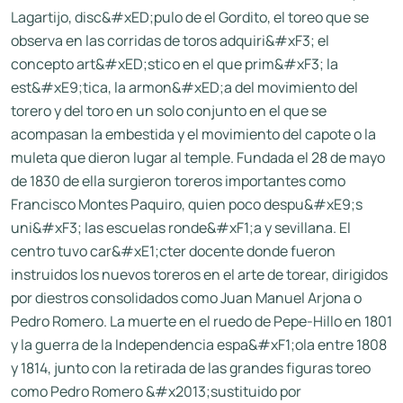
Lagartijo, disc&#xED;pulo de el Gordito, el toreo que se
observa en las corridas de toros adquiri&#xF3; el
concepto art&#xED;stico en el que prim&#xF3; la
est&#xE9;tica, la armon&#xED;a del movimiento del
torero y del toro en un solo conjunto en el que se
acompasan la embestida y el movimiento del capote o la
muleta que dieron lugar al temple. Fundada el 28 de mayo
de 1830 de ella surgieron toreros importantes como
Francisco Montes Paquiro, quien poco despu&#xE9;s
uni&#xF3; las escuelas ronde&#xF1;a y sevillana. El
centro tuvo car&#xE1;cter docente donde fueron
instruidos los nuevos toreros en el arte de torear, dirigidos
por diestros consolidados como Juan Manuel Arjona o
Pedro Romero. La muerte en el ruedo de Pepe-Hillo en 1801
y la guerra de la Independencia espa&#xF1;ola entre 1808
y 1814, junto con la retirada de las grandes figuras toreo
como Pedro Romero &#x2013;sustituido por