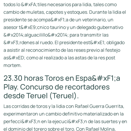
todos lo &#xFA;tiles necesarios para lidia, tales como
cambio de muletas, capotes y estoques. Durante la lidia el
presidente se acompa&#xF1;a de un veterinario, un
asesor t&#xE9;cnico taurino y un delegado gubernativo
&#x2014;alguacilillo&#x2014; para transmitir las
&#xF3;rdenes al ruedo. El presidente est&#xE1; obligado
a asistir al reconocimiento de las reses previo al festejo
as&#xED; como al realizado a las astas de la res post
mortem.
23.30 horas Toros en Espa&#xF1;a
Play. Concurso de recortadores
desde Teruel (Teruel).
Las corridas de toros y la lidia con Rafael Guerra Guerrita,
experimentaron un cambio definitivo materializado en la
perfecci&#xF3;n en la ejecuci&#xF3;n de las suertes y en
el dominio del torero sobre el toro. Con Rafael Molina,