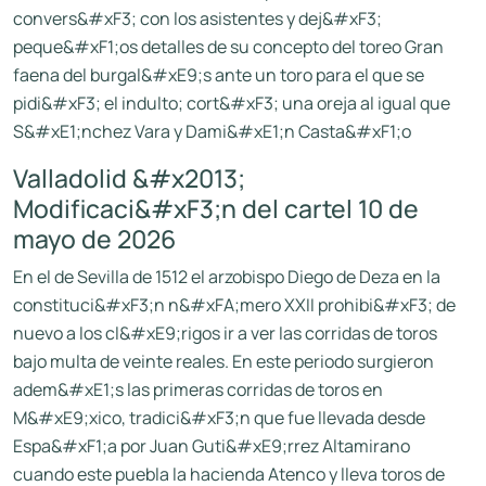
convers&#xF3; con los asistentes y dej&#xF3;
peque&#xF1;os detalles de su concepto del toreo Gran
faena del burgal&#xE9;s ante un toro para el que se
pidi&#xF3; el indulto; cort&#xF3; una oreja al igual que
S&#xE1;nchez Vara y Dami&#xE1;n Casta&#xF1;o
Valladolid &#x2013;
Modificaci&#xF3;n del cartel 10 de
mayo de 2026
En el de Sevilla de 1512 el arzobispo Diego de Deza en la
constituci&#xF3;n n&#xFA;mero XXII prohibi&#xF3; de
nuevo a los cl&#xE9;rigos ir a ver las corridas de toros
bajo multa de veinte reales. En este periodo surgieron
adem&#xE1;s las primeras corridas de toros en
M&#xE9;xico, tradici&#xF3;n que fue llevada desde
Espa&#xF1;a por Juan Guti&#xE9;rrez Altamirano
cuando este puebla la hacienda Atenco y lleva toros de