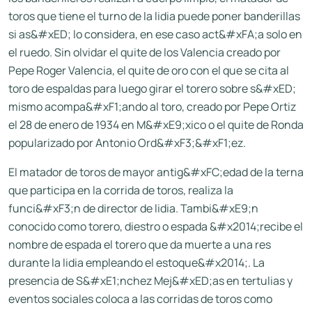
toros que tiene el turno de la lidia puede poner banderillas
si as&#xED; lo considera, en ese caso act&#xFA;a solo en
el ruedo. Sin olvidar el quite de los Valencia creado por
Pepe Roger Valencia, el quite de oro con el que se cita al
toro de espaldas para luego girar el torero sobre s&#xED;
mismo acompa&#xF1;ando al toro, creado por Pepe Ortiz
el 28 de enero de 1934 en M&#xE9;xico o el quite de Ronda
popularizado por Antonio Ord&#xF3;&#xF1;ez.
El matador de toros de mayor antig&#xFC;edad de la terna
que participa en la corrida de toros, realiza la
funci&#xF3;n de director de lidia. Tambi&#xE9;n
conocido como torero, diestro o espada &#x2014;recibe el
nombre de espada el torero que da muerte a una res
durante la lidia empleando el estoque&#x2014;. La
presencia de S&#xE1;nchez Mej&#xED;as en tertulias y
eventos sociales coloca a las corridas de toros como