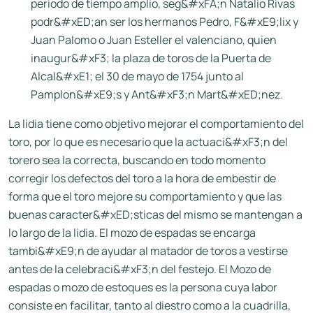
periodo de tiempo amplio, seg&#xFA;n Natalio Rivas
podr&#xED;an ser los hermanos Pedro, F&#xE9;lix y
Juan Palomo o Juan Esteller el valenciano, quien
inaugur&#xF3; la plaza de toros de la Puerta de
Alcal&#xE1; el 30 de mayo de 1754 junto al
Pamplon&#xE9;s y Ant&#xF3;n Mart&#xED;nez.
La lidia tiene como objetivo mejorar el comportamiento del
toro, por lo que es necesario que la actuaci&#xF3;n del
torero sea la correcta, buscando en todo momento
corregir los defectos del toro a la hora de embestir de
forma que el toro mejore su comportamiento y que las
buenas caracter&#xED;sticas del mismo se mantengan a
lo largo de la lidia. El mozo de espadas se encarga
tambi&#xE9;n de ayudar al matador de toros a vestirse
antes de la celebraci&#xF3;n del festejo. El Mozo de
espadas o mozo de estoques es la persona cuya labor
consiste en facilitar, tanto al diestro como a la cuadrilla,