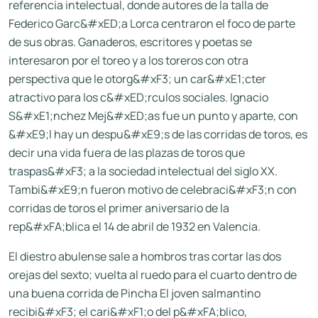
referencia intelectual, donde autores de la talla de
Federico Garc&#xED;a Lorca centraron el foco de parte
de sus obras. Ganaderos, escritores y poetas se
interesaron por el toreo y a los toreros con otra
perspectiva que le otorg&#xF3; un car&#xE1;cter
atractivo para los c&#xED;rculos sociales. Ignacio
S&#xE1;nchez Mej&#xED;as fue un punto y aparte, con
&#xE9;l hay un despu&#xE9;s de las corridas de toros, es
decir una vida fuera de las plazas de toros que
traspas&#xF3; a la sociedad intelectual del siglo XX.
Tambi&#xE9;n fueron motivo de celebraci&#xF3;n con
corridas de toros el primer aniversario de la
rep&#xFA;blica el 14 de abril de 1932 en Valencia.
El diestro abulense sale a hombros tras cortar las dos
orejas del sexto; vuelta al ruedo para el cuarto dentro de
una buena corrida de Pincha El joven salmantino
recibi&#xF3; el cari&#xF1;o del p&#xFA;blico,