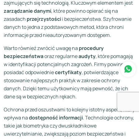
zajmujących się technologią. Kluczowym elementem jest
zarządzanie danymi
, które powinno opierać się na
zasadach
przejrzystości
i bezpieczeństwa. Szyfrowanie
danych to jedna z podstawowych metod, która chroni
informacje przed nieautoryzowanym dostępem.
Warto również zwrócić uwagę na
procedury
bezpieczeństwa
oraz regularne
audyty
, które pomagają
w identyfikacji potencjalnych zagrożeń. Firmy powinny
posiadać odpowiednie
certyfikaty
, potwierdzające
stosowanie najlepszych praktyk w zakresie ochrony
danych. Dzięki temu użytkownicy mają pewność, że ich
dane są w bezpiecznych rękach.
Ochrona przed oszustwami to kolejny istotny aspekt, który
wpływa na
dostępność informacji
. Technologie ochrony,
takie jak biometryka czy dwuskładnikowe
uwierzytelnianie, zwiększają poziom bezpieczeństwa i