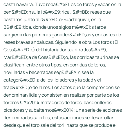
casta navarra. Tuvo reba&#xF1;os de toros y vacas en la
pen&#xED;nsula ib&#xE9;rica…&#xBB; reses que
pastaron junto al r&#xED;o Guadalquivir, en la
B&#xE9;tica, donde unos siglos m&#xE1;s tarde
surgieron las primeras ganader&#xED;as y encastes de
reses bravas andaluzas. Siguiendo la obra Los toros (El
Coss&#xED;o) del historiador taurino Jos&#xE9;
Mar&#xED;a de Coss&#xED;o, las corridas taurinas se
clasifican, entre otros tipos, en corridas de toros,
novilladas y becerradas seg&#xFA;n sea la
categor&#xED;a de los lidiadores y la edad y el
trap&#xED;o de la res. Los actos que la comprenden se
denominan lidia y consisten en realizar por parte de los
toreros &#x2014;matadores de toros, banderilleros,
picadores y subalternos&#x2014; una serie de acciones
denominadas suertes; estas acciones se desarrollan
desde que el toro sale del toril hasta que se produce el