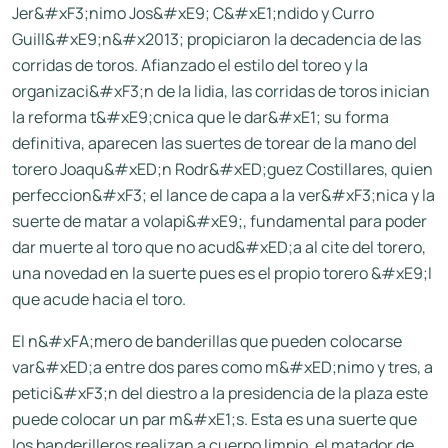
Jer&#xF3;nimo Jos&#xE9; C&#xE1;ndido y Curro
Guill&#xE9;n&#x2013; propiciaron la decadencia de las
corridas de toros. Afianzado el estilo del toreo y la
organizaci&#xF3;n de la lidia, las corridas de toros inician
la reforma t&#xE9;cnica que le dar&#xE1; su forma
definitiva, aparecen las suertes de torear de la mano del
torero Joaqu&#xED;n Rodr&#xED;guez Costillares, quien
perfeccion&#xF3; el lance de capa a la ver&#xF3;nica y la
suerte de matar a volapi&#xE9;, fundamental para poder
dar muerte al toro que no acud&#xED;a al cite del torero,
una novedad en la suerte pues es el propio torero &#xE9;l
que acude hacia el toro.
El n&#xFA;mero de banderillas que pueden colocarse
var&#xED;a entre dos pares como m&#xED;nimo y tres, a
petici&#xF3;n del diestro a la presidencia de la plaza este
puede colocar un par m&#xE1;s. Esta es una suerte que
los banderilleros realizan a cuerpo limpio, el matador de