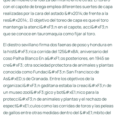
con el capote de brega emplea diferentes suertes de capa
realizadas por la cara del astado &#x2014;de frente a la
res&#x2014;. El objetivo del toreo de capa es que el toro
mantenga la atenci&#xF3;n en el capote, acci&#xF3;n
que se conoce en tauromaquia como fijar al toro.
El diestro sevillano firma dos faenas de poso y hondura en
la hist&#xF3;rica corrida del 125&#xBA; aniversario del
coso Palha Blanco En a&#xF1;os posteriores, en 1945 se
cre&#xF3; otra sociedad protectora de animales y plantas
conocida como Fundaci&#xF3;n San Francisco de
As&#xED;s de Granada. Entre los objetivos de la
organizaci&#xF3;n gaditana estaba la creaci&#xF3;n de
un museo zool&#xF3;gico y bot&#xE1;nico para la
protecci&#xF3;n de animales y plantas y el rechazo de
espect&#xE1;culos como las corridas de toros y las peleas
de gallos entre otras medidas dentro del &#xE1;mbito del