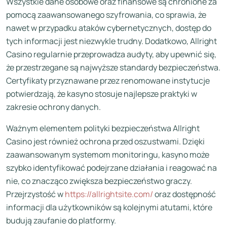
Wszystkie dane osobowe oraz finansowe są chronione za
pomocą zaawansowanego szyfrowania, co sprawia, że
nawet w przypadku ataków cybernetycznych, dostęp do
tych informacji jest niezwykle trudny. Dodatkowo, Allright
Casino regularnie przeprowadza audyty, aby upewnić się,
że przestrzegane są najwyższe standardy bezpieczeństwa.
Certyfikaty przyznawane przez renomowane instytucje
potwierdzają, że kasyno stosuje najlepsze praktyki w
zakresie ochrony danych.
Ważnym elementem polityki bezpieczeństwa Allright
Casino jest również ochrona przed oszustwami. Dzięki
zaawansowanym systemom monitoringu, kasyno może
szybko identyfikować podejrzane działania i reagować na
nie, co znacząco zwiększa bezpieczeństwo graczy.
Przejrzystość w
https://allrightsite.com/
oraz dostępność
informacji dla użytkowników są kolejnymi atutami, które
budują zaufanie do platformy.