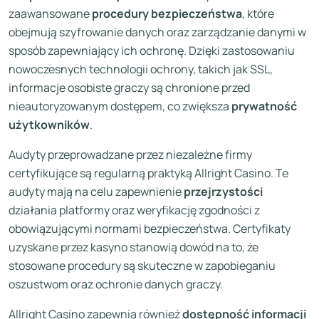
zaawansowane
procedury bezpieczeństwa
, które
obejmują szyfrowanie danych oraz zarządzanie danymi w
sposób zapewniający ich ochronę. Dzięki zastosowaniu
nowoczesnych technologii ochrony, takich jak SSL,
informacje osobiste graczy są chronione przed
nieautoryzowanym dostępem, co zwiększa
prywatność
użytkowników
.
Audyty przeprowadzane przez niezależne firmy
certyfikujące są regularną praktyką Allright Casino. Te
audyty mają na celu zapewnienie
przejrzystości
działania platformy oraz weryfikację zgodności z
obowiązującymi normami bezpieczeństwa. Certyfikaty
uzyskane przez kasyno stanowią dowód na to, że
stosowane procedury są skuteczne w zapobieganiu
oszustwom oraz ochronie danych graczy.
Allright Casino zapewnia również
dostępność informacji