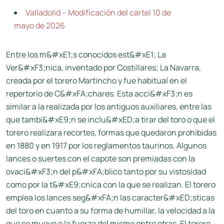
Valladolid – Modificación del cartel 10 de
mayo de 2026
Entre los m&#xE1;s conocidos est&#xE1; La
Ver&#xF3;nica, inventado por Costillares; La Navarra,
creada por el torero Martincho y fue habitual en el
repertorio de C&#xFA;chares. Esta acci&#xF3;n es
similar a la realizada por los antiguos auxiliares, entre las
que tambi&#xE9;n se inclu&#xED;a tirar del toro o que el
torero realizara recortes, formas que quedaron prohibidas
en 1880 y en 1917 por los reglamentos taurinos. Algunos
lances o suertes con el capote son premiadas con la
ovaci&#xF3;n del p&#xFA;blico tanto por su vistosidad
como por la t&#xE9;cnica con la que se realizan. El torero
emplea los lances seg&#xFA;n las caracter&#xED;sticas
del toro en cuanto a su forma de humillar, la velocidad a la
que se mueve o la fuerza del mismo entre otras. El torero