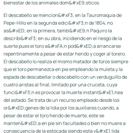
bienestar de los animales dom&#xE9;sticos.
El descabello se mencion&#xF3; en la Tauromaquia de
Pepe-Hillo en la segunda edici&#xF3;n de 1804, no
as&#xED; en la primera, tambi&#xE9;n Paquiro la
describi&#xF3; en su obra, incidiendo en el riesgo de la
suerte pues el toro a&#xFA;n pod&#xED;a arrancarse
repentinamente a pesar de estar herido y coger al torero.
El descabello lo realiza el mismo matador de toros siempre
que el toro permanezca en pie empleando la muleta y la
espada de descabellar o descabello con un verduguillo de
cuatro aristas al final, limitado por una cruceta, cuya
funci&#xF3;n es provocar la muerte instant&#xE1;nea
del astado. Se trata de un recurso empleado desde los
or&#xED;genes de la lidia por los auxiliares cuando, a
pesar de estar el toro herido de muerte, este se
manten&#xED;a en pie sin facultades o bien no muere a
consecuencia de la estocada siendo esta v&#xE1;lida