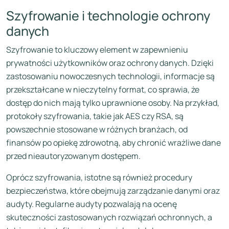
Szyfrowanie i technologie ochrony
danych
Szyfrowanie to kluczowy element w zapewnieniu
prywatności użytkowników oraz ochrony danych. Dzięki
zastosowaniu nowoczesnych technologii, informacje są
przekształcane w nieczytelny format, co sprawia, że
dostęp do nich mają tylko uprawnione osoby. Na przykład,
protokoły szyfrowania, takie jak AES czy RSA, są
powszechnie stosowane w różnych branżach, od
finansów po opiekę zdrowotną, aby chronić wrażliwe dane
przed nieautoryzowanym dostępem.
Oprócz szyfrowania, istotne są również procedury
bezpieczeństwa, które obejmują zarządzanie danymi oraz
audyty. Regularne audyty pozwalają na ocenę
skuteczności zastosowanych rozwiązań ochronnych, a