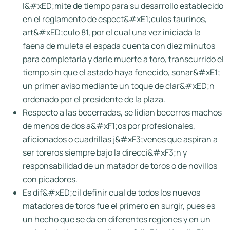
l&#xED;mite de tiempo para su desarrollo establecido
en el reglamento de espect&#xE1;culos taurinos,
art&#xED;culo 81, por el cual una vez iniciada la
faena de muleta el espada cuenta con diez minutos
para completarla y darle muerte a toro, transcurrido el
tiempo sin que el astado haya fenecido, sonar&#xE1;
un primer aviso mediante un toque de clar&#xED;n
ordenado por el presidente de la plaza.
Respecto a las becerradas, se lidian becerros machos
de menos de dos a&#xF1;os por profesionales,
aficionados o cuadrillas j&#xF3;venes que aspiran a
ser toreros siempre bajo la direcci&#xF3;n y
responsabilidad de un matador de toros o de novillos
con picadores.
Es dif&#xED;cil definir cual de todos los nuevos
matadores de toros fue el primero en surgir, pues es
un hecho que se da en diferentes regiones y en un