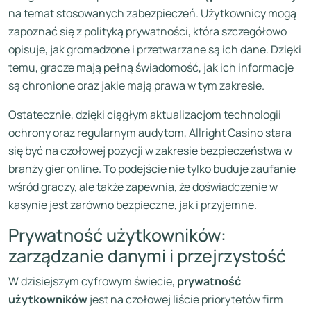
na temat stosowanych zabezpieczeń. Użytkownicy mogą
zapoznać się z polityką prywatności, która szczegółowo
opisuje, jak gromadzone i przetwarzane są ich dane. Dzięki
temu, gracze mają pełną świadomość, jak ich informacje
są chronione oraz jakie mają prawa w tym zakresie.
Ostatecznie, dzięki ciągłym aktualizacjom technologii
ochrony oraz regularnym audytom, Allright Casino stara
się być na czołowej pozycji w zakresie bezpieczeństwa w
branży gier online. To podejście nie tylko buduje zaufanie
wśród graczy, ale także zapewnia, że doświadczenie w
kasynie jest zarówno bezpieczne, jak i przyjemne.
Prywatność użytkowników:
zarządzanie danymi i przejrzystość
W dzisiejszym cyfrowym świecie,
prywatność
użytkowników
jest na czołowej liście priorytetów firm