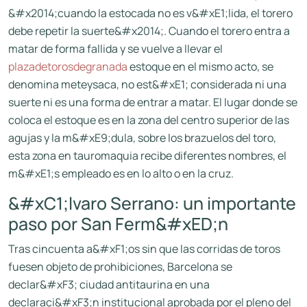
&#x2014;cuando la estocada no es v&#xE1;lida, el torero
debe repetir la suerte&#x2014;. Cuando el torero entra a
matar de forma fallida y se vuelve a llevar el
plazadetorosdegranada
estoque en el mismo acto, se
denomina meteysaca, no est&#xE1; considerada ni una
suerte ni es una forma de entrar a matar. El lugar donde se
coloca el estoque es en la zona del centro superior de las
agujas y la m&#xE9;dula, sobre los brazuelos del toro,
esta zona en tauromaquia recibe diferentes nombres, el
m&#xE1;s empleado es en lo alto o en la cruz.
&#xC1;lvaro Serrano: un importante
paso por San Ferm&#xED;n
Tras cincuenta a&#xF1;os sin que las corridas de toros
fuesen objeto de prohibiciones, Barcelona se
declar&#xF3; ciudad antitaurina en una
declaraci&#xF3;n institucional aprobada por el pleno del