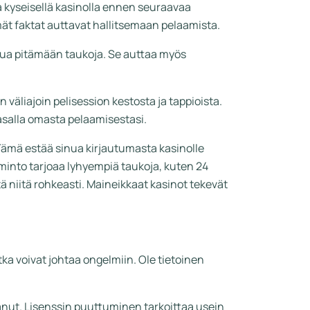
ta kyseisellä kasinolla ennen seuraavaa
t faktat auttavat hallitsemaan pelaamista.
inua pitämään taukoja. Se auttaa myös
 väliajoin pelisession kestosta ja tappioista.
tasalla omasta pelaamisestasi.
Tämä estää sinua kirjautumasta kasinolle
iminto tarjoaa lyhyempiä taukoja, kuten 24
ä niitä rohkeasti. Maineikkaat kasinot tekevät
ka voivat johtaa ongelmiin. Ole tietoinen
tanut. Lisenssin puuttuminen tarkoittaa usein