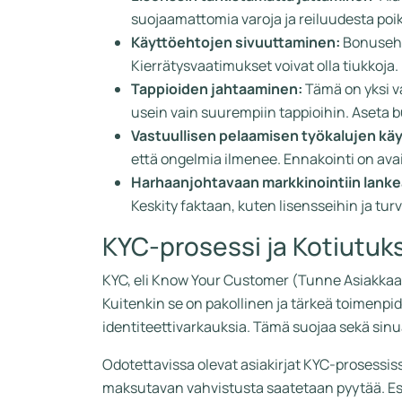
suojaamattomia varoja ja reiluudesta poi
Käyttöehtojen sivuuttaminen:
Bonusehdo
Kierrätysvaatimukset voivat olla tiukkoja
Tappioiden jahtaaminen:
Tämä on yksi va
usein vain suurempiin tappioihin. Aseta bud
Vastuullisen pelaamisen työkalujen kä
että ongelmia ilmenee. Ennakointi on av
Harhaanjohtavaan markkinointiin lank
Keskity faktaan, kuten lisensseihin ja tu
KYC-prosessi ja Kotiutuks
KYC, eli Know Your Customer (Tunne Asiakkaasi
Kuitenkin se on pakollinen ja tärkeä toimenpi
identiteettivarkauksia. Tämä suojaa sekä sinua
Odotettavissa olevat asiakirjat KYC-prosessissa
maksutavan vahvistusta saatetaan pyytää. Esim