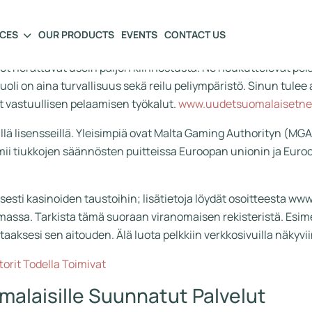
 Nettikasinot Todella Tarjoavat
ICES
OUR PRODUCTS
EVENTS
CONTACT US
herättävät usein paljon kiinnostusta. Ne houkuttelevat pelaaj
oli on aina turvallisuus sekä reilu peliympäristö. Sinun tulee 
tut vastuullisen pelaamisen työkalut.
www.uudetsuomalaisetnet
llä lisensseillä. Yleisimpiä ovat Malta Gaming Authorityn (MGA
oimii tiukkojen säännösten puitteissa Euroopan unionin ja Eur
isesti kasinoiden taustoihin; lisätietoja löydät osoitteesta 
oimassa. Tarkista tämä suoraan viranomaisen rekisteristä. Esi
aaksesi sen aitouden. Älä luota pelkkiin verkkosivuilla näkyvii
orit Todella Toimivat
malaisille Suunnatut Palvelut