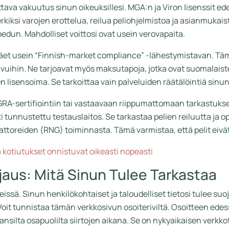
attava vakuutus sinun oikeuksillesi. MGA:n ja Viron lisenssit ed
rkiksi varojen erottelua, reilua peliohjelmistoa ja asianmukai
edun. Mahdolliset voittosi ovat usein verovapaita.
 näet usein “Finnish-market compliance” -lähestymistavan. Täm
vuihin. Ne tarjoavat myös maksutapoja, jotka ovat suomalaiste
 lisensoima. Se tarkoittaa vain palveluiden räätälöintiä sinun 
OGRA-sertifiointiin tai vastaavaan riippumattomaan tarkastu
tunnustettu testauslaitos. Se tarkastaa pelien reiluutta ja ope
ttoreiden (RNG) toiminnasta. Tämä varmistaa, että pelit eivät
a kotiutukset onnistuvat oikeasti nopeasti
jaus: Mitä Sinun Tulee Tarkastaa
issä. Sinun henkilökohtaiset ja taloudelliset tietosi tulee suoja
it tunnistaa tämän verkkosivun osoiteriviltä. Osoitteen edessä 
nsilta osapuolilta siirtojen aikana. Se on nykyaikaisen verkk