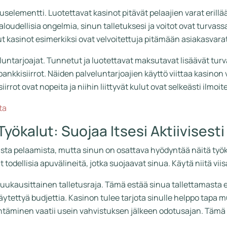
uuselementti. Luotettavat kasinot pitävät pelaajien varat erillä
taloudellisia ongelmia, sinun talletuksesi ja voitot ovat turva
 kasinot esimerkiksi ovat velvoitettuja pitämään asiakasvarat eri
arjoajat. Tunnetut ja luotettavat maksutavat lisäävät turvall
opankkisiirrot. Näiden palveluntarjoajien käyttö viittaa kasino
rrot ovat nopeita ja niihin liittyvät kulut ovat selkeästi ilmoi
ta
yökalut: Suojaa Itsesi Aktiivisesti
ista pelaamista, mutta sinun on osattava hyödyntää näitä työk
todellisia apuvälineitä, jotka suojaavat sinua. Käytä niitä viis
ai kuukausittainen talletusraja. Tämä estää sinua tallettamas
äytettyä budjettia. Kasinon tulee tarjota sinulle helppo tapa 
ntäminen vaatii usein vahvistuksen jälkeen odotusajan. Tämä 