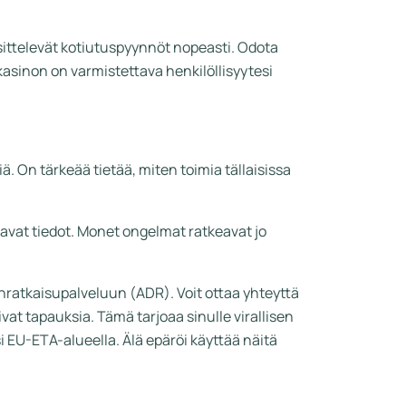
äsittelevät kotiutuspyynnöt nopeasti. Odota
asinon on varmistettava henkilöllisyytesi
ä. On tärkeää tietää, miten toimia tällaisissa
tavat tiedot. Monet ongelmat ratkeavat jo
jenratkaisupalveluun (ADR). Voit ottaa yhteyttä
vat tapauksia. Tämä tarjoaa sinulle virallisen
 EU-ETA-alueella. Älä epäröi käyttää näitä