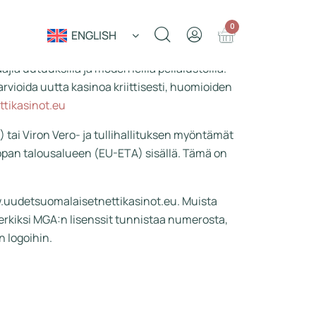
 Vastuullisille
0
ENGLISH
ia uutuuksilla ja moderneilla pelialustoilla.
arvioida uutta kasinoa kriittisesti, huomioiden
tikasinot.eu
) tai Viron Vero- ja tullihallituksen myöntämät
oopan talousalueen (EU-ETA) sisällä. Tämä on
www.uudetsuomalaisetnettikasinot.eu. Muista
merkiksi MGA:n lisenssit tunnistaa numerosta,
n logoihin.