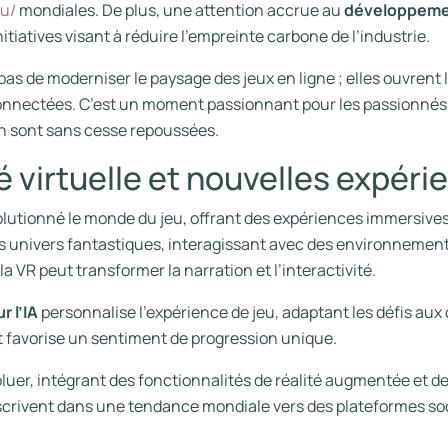
ou/
mondiales. De plus, une attention accrue au
développeme
tiatives visant à réduire l’empreinte carbone de l’industrie.
 de moderniser le paysage des jeux en ligne ; elles ouvrent la
onnectées. C’est un moment passionnant pour les passionnés 
on sont sans cesse repoussées.
é virtuelle et nouvelles expéri
olutionné le monde du jeu, offrant des expériences immersive
 univers fantastiques, interagissant avec des environnements
VR peut transformer la narration et l’interactivité.
r l’IA
personnalise l’expérience de jeu, adaptant les défis aux
t favorise un sentiment de progression unique.
uer, intégrant des fonctionnalités de réalité augmentée et d
crivent dans une tendance mondiale vers des plateformes socia