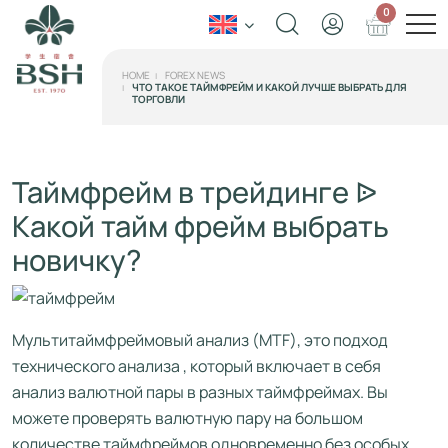
0
HOME
FOREX NEWS
ЧТО ТАКОЕ ТАЙМФРЕЙМ И КАКОЙ ЛУЧШЕ ВЫБРАТЬ ДЛЯ
ТОРГОВЛИ
Таймфрейм в трейдинге ᐉ
Какой тайм фрейм выбрать
новичку?
Мультитаймфреймовый анализ (MTF), это подход
технического анализа , который включает в себя
анализ валютной пары в разных таймфреймах. Вы
можете проверять валютную пару на большом
количестве таймфреймов одновременно без особых