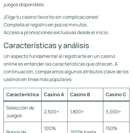
juegos disponibles.
¡Elige tu casino favorito sin complicaciones!
Completa el registro en pocos minutos.
Acceso a promociones exclusivas desde el inicio.
Características y análisis
Un aspecto fundamental al registrarte en un casino
online es entender las características que ofrecen. A
continuación, comparamos algunos atributos clave de los
casinos en línea más populares:
Característica
Casino A
Casino B
Casino C
Selección de
2,500+
1,800+
3,000+
Juegos
100%
150%
Bonos de
200% hasta