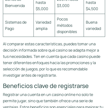
hasta
hasta
Bienvenida
$3,000
$5,000
$4,500
Pocos
Sistemas de
Variedad
Buena
métodos
Pago
amplia
variedad
disponibles
Al comparar estas características, puedes tomar una
decisión informada sobre qué casino se adapta mejor a
tus necesidades. Ten en cuenta que cada casino puede
tener diferentes enfoques hacia las promociones y la
selección de juegos, por lo que es recomendable
investigar antes de registrarte.
Beneficios clave de registrarse
Registrar una cuenta en un casino online no solo te
permite jugar, sino que también ofrece una serie de
ventajas. Estos beneficios son esenciales para mejorar tu