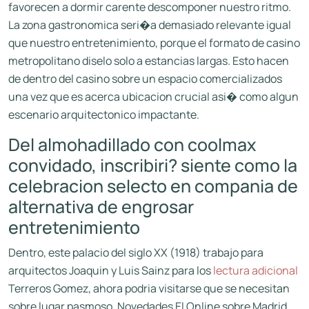
favorecen a dormir carente descomponer nuestro ritmo.
La zona gastronomica seri�a demasiado relevante igual
que nuestro entretenimiento, porque el formato de casino
metropolitano diselo solo a estancias largas. Esto hacen
de dentro del casino sobre un espacio comercializados
una vez que es acerca ubicacion crucial asi� como algun
escenario arquitectonico impactante.
Del almohadillado con coolmax
convidado, inscribiri? siente como la
celebracion selecto en compania de
alternativa de engrosar
entretenimiento
Dentro, este palacio del siglo XX (1918) trabajo para
arquitectos Joaquin y Luis Sainz para los
lectura adicional
Terreros Gomez, ahora podria visitarse que se necesitan
sobre lugar pasmoso. Novedades El Online sobre Madrid