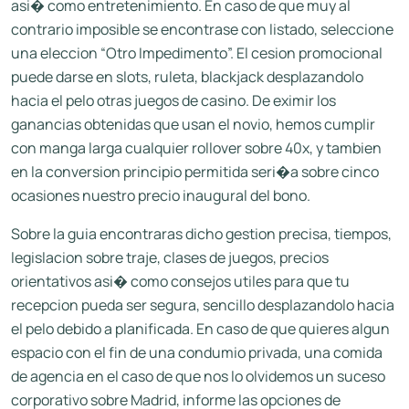
asi� como entretenimiento. En caso de que muy al
contrario imposible se encontrase con listado, seleccione
una eleccion “Otro Impedimento”. El cesion promocional
puede darse en slots, ruleta, blackjack desplazandolo
hacia el pelo otras juegos de casino. De eximir los
ganancias obtenidas que usan el novio, hemos cumplir
con manga larga cualquier rollover sobre 40x, y tambien
en la conversion principio permitida seri�a sobre cinco
ocasiones nuestro precio inaugural del bono.
Sobre la guia encontraras dicho gestion precisa, tiempos,
legislacion sobre traje, clases de juegos, precios
orientativos asi� como consejos utiles para que tu
recepcion pueda ser segura, sencillo desplazandolo hacia
el pelo debido a planificada. En caso de que quieres algun
espacio con el fin de una condumio privada, una comida
de agencia en el caso de que nos lo olvidemos un suceso
corporativo sobre Madrid, informe las opciones de