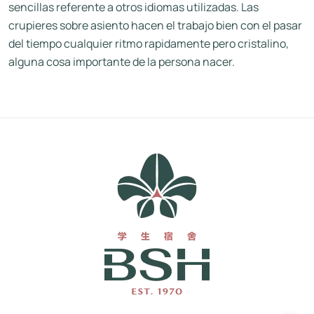
sencillas referente a otros idiomas utilizadas. Las
crupieres sobre asiento hacen el trabajo bien con el pasar
del tiempo cualquier ritmo rapidamente pero cristalino,
alguna cosa importante de la persona nacer.