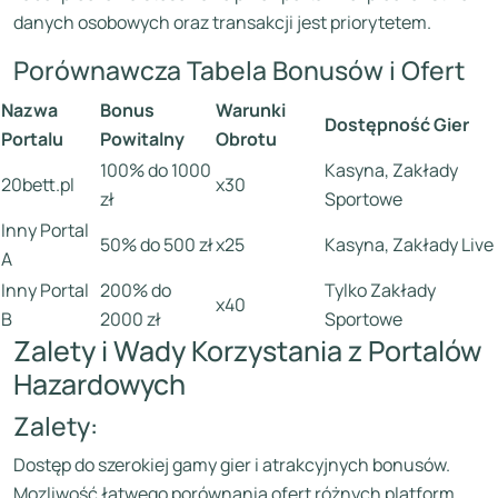
danych osobowych oraz transakcji jest priorytetem.
Porównawcza Tabela Bonusów i Ofert
Nazwa
Bonus
Warunki
Dostępność Gier
Portalu
Powitalny
Obrotu
100% do 1000
Kasyna, Zakłady
20bett.pl
x30
zł
Sportowe
Inny Portal
50% do 500 zł
x25
Kasyna, Zakłady Live
A
Inny Portal
200% do
Tylko Zakłady
x40
B
2000 zł
Sportowe
Zalety i Wady Korzystania z Portalów
Hazardowych
Zalety:
Dostęp do szerokiej gamy gier i atrakcyjnych bonusów.
Mozliwość łatwego porównania ofert różnych platform.