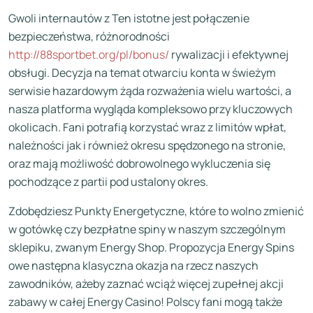
Gwoli internautów z Ten istotne jest połączenie
bezpieczeństwa, różnorodności
http://88sportbet.org/pl/bonus/
rywalizacji i efektywnej
obsługi. Decyzja na temat otwarciu konta w świeżym
serwisie hazardowym żąda rozważenia wielu wartości, a
nasza platforma wygląda kompleksowo przy kluczowych
okolicach. Fani potrafią korzystać wraz z limitów wpłat,
należności jak i również okresu spędzonego na stronie,
oraz mają możliwość dobrowolnego wykluczenia się
pochodzące z partii pod ustalony okres.
Zdobędziesz Punkty Energetyczne, które to wolno zmienić
w gotówkę czy bezpłatne spiny w naszym szczególnym
sklepiku, zwanym Energy Shop. Propozycja Energy Spins
owe następna klasyczna okazja na rzecz naszych
zawodników, ażeby zaznać wciąż więcej zupełnej akcji
zabawy w całej Energy Casino! Polscy fani mogą także