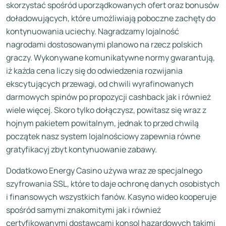
skorzystać spośród uporządkowanych ofert oraz bonusów
doładowujących, które umożliwiają poboczne zachęty do
kontynuowania uciechy. Nagradzamy lojalność
nagrodami dostosowanymi planowo na rzecz polskich
graczy. Wykonywane komunikatywne normy gwarantują,
iż każda cena liczy się do odwiedzenia rozwijania
ekscytujących przewagi, od chwili wyrafinowanych
darmowych spinów po propozycji cashback jak i również
wiele więcej. Skoro tylko dołączysz, powitasz się wraz z
hojnym pakietem powitalnym, jednak to przed chwilą
początek nasz system lojalnościowy zapewnia równe
gratyfikacyj zbyt kontynuowanie zabawy.
Dodatkowo Energy Casino używa wraz ze specjalnego
szyfrowania SSL, które to daje ochronę danych osobistych
i finansowych wszystkich fanów. Kasyno wideo kooperuje
spośród samymi znakomitymi jak i również
certyfikowanymi dostawcami konsol hazardowych takimi