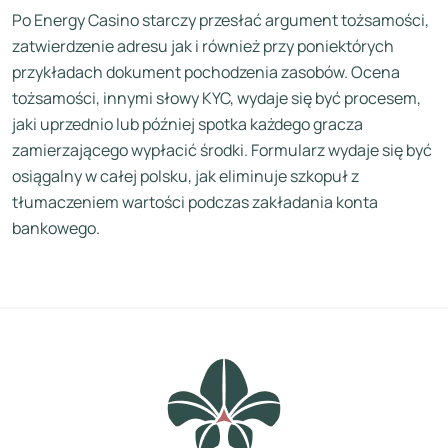
Po Energy Casino starczy przesłać argument tożsamości,
zatwierdzenie adresu jak i również przy poniektórych
przykładach dokument pochodzenia zasobów. Ocena
tożsamości, innymi słowy KYC, wydaje się być procesem,
jaki uprzednio lub później spotka każdego gracza
zamierzającego wypłacić środki. Formularz wydaje się być
osiągalny w całej polsku, jak eliminuje szkopuł z
tłumaczeniem wartości podczas zakładania konta
bankowego.