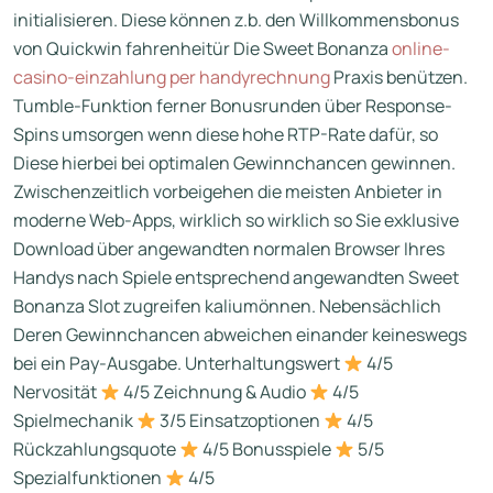
initialisieren. Diese können z.b. den Willkommensbonus
von Quickwin fahrenheitür Die Sweet Bonanza
online-
casino-einzahlung per handyrechnung
Praxis benützen.
Tumble-Funktion ferner Bonusrunden über Response-
Spins umsorgen wenn diese hohe RTP-Rate dafür, so
Diese hierbei bei optimalen Gewinnchancen gewinnen.
Zwischenzeitlich vorbeigehen die meisten Anbieter in
moderne Web-Apps, wirklich so wirklich so Sie exklusive
Download über angewandten normalen Browser Ihres
Handys nach Spiele entsprechend angewandten Sweet
Bonanza Slot zugreifen kaliumönnen. Nebensächlich
Deren Gewinnchancen abweichen einander keineswegs
bei ein Pay-Ausgabe. Unterhaltungswert
4/5
Nervosität
4/5 Zeichnung & Audio
4/5
Spielmechanik
3/5 Einsatzoptionen
4/5
Rückzahlungsquote
4/5 Bonusspiele
5/5
Spezialfunktionen
4/5