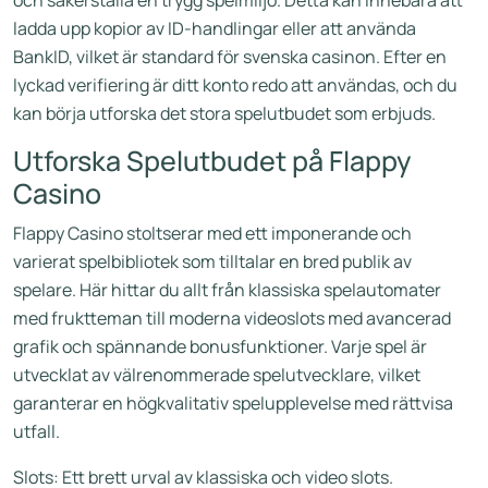
och säkerställa en trygg spelmiljö. Detta kan innebära att
ladda upp kopior av ID-handlingar eller att använda
BankID, vilket är standard för svenska casinon. Efter en
lyckad verifiering är ditt konto redo att användas, och du
kan börja utforska det stora spelutbudet som erbjuds.
Utforska Spelutbudet på Flappy
Casino
Flappy Casino stoltserar med ett imponerande och
varierat spelbibliotek som tilltalar en bred publik av
spelare. Här hittar du allt från klassiska spelautomater
med fruktteman till moderna videoslots med avancerad
grafik och spännande bonusfunktioner. Varje spel är
utvecklat av välrenommerade spelutvecklare, vilket
garanterar en högkvalitativ spelupplevelse med rättvisa
utfall.
Slots: Ett brett urval av klassiska och video slots.