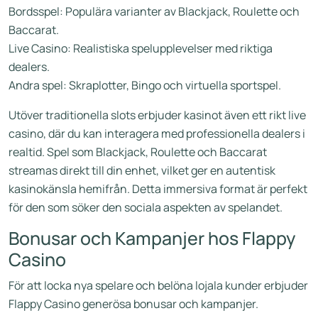
Bordsspel: Populära varianter av Blackjack, Roulette och
Baccarat.
Live Casino: Realistiska spelupplevelser med riktiga
dealers.
Andra spel: Skraplotter, Bingo och virtuella sportspel.
Utöver traditionella slots erbjuder kasinot även ett rikt live
casino, där du kan interagera med professionella dealers i
realtid. Spel som Blackjack, Roulette och Baccarat
streamas direkt till din enhet, vilket ger en autentisk
kasinokänsla hemifrån. Detta immersiva format är perfekt
för den som söker den sociala aspekten av spelandet.
Bonusar och Kampanjer hos Flappy
Casino
För att locka nya spelare och belöna lojala kunder erbjuder
Flappy Casino generösa bonusar och kampanjer.