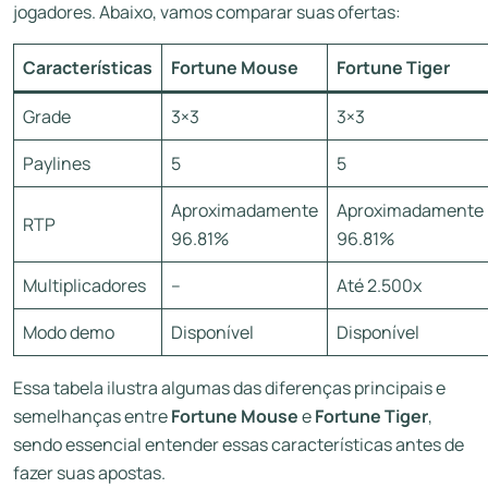
jogadores. Abaixo, vamos comparar suas ofertas:
Características
Fortune Mouse
Fortune Tiger
Grade
3×3
3×3
Paylines
5
5
Aproximadamente
Aproximadamente
RTP
96.81%
96.81%
Multiplicadores
–
Até 2.500x
Modo demo
Disponível
Disponível
Essa tabela ilustra algumas das diferenças principais e
semelhanças entre
Fortune Mouse
e
Fortune Tiger
,
sendo essencial entender essas características antes de
fazer suas apostas.