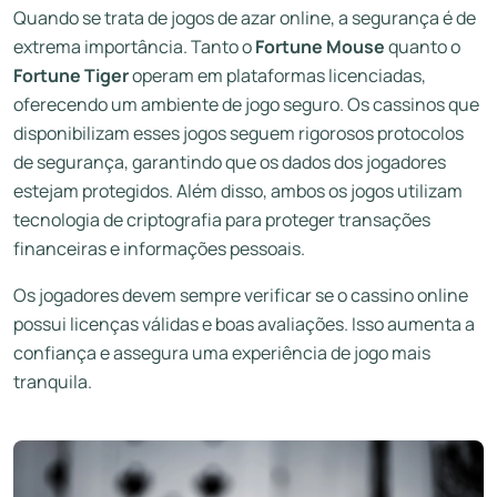
Quando se trata de jogos de azar online, a segurança é de
extrema importância. Tanto o
Fortune Mouse
quanto o
Fortune Tiger
operam em plataformas licenciadas,
oferecendo um ambiente de jogo seguro. Os cassinos que
disponibilizam esses jogos seguem rigorosos protocolos
de segurança, garantindo que os dados dos jogadores
estejam protegidos. Além disso, ambos os jogos utilizam
tecnologia de criptografia para proteger transações
financeiras e informações pessoais.
Os jogadores devem sempre verificar se o cassino online
possui licenças válidas e boas avaliações. Isso aumenta a
confiança e assegura uma experiência de jogo mais
tranquila.