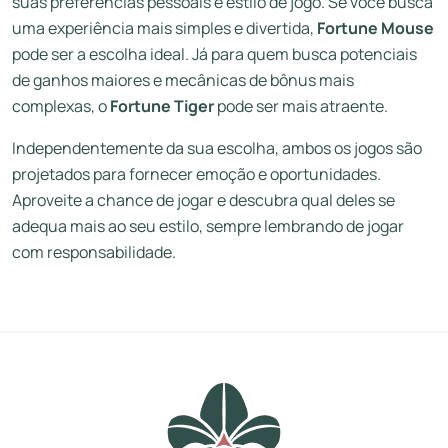
suas preferências pessoais e estilo de jogo. Se você busca
uma experiência mais simples e divertida,
Fortune Mouse
pode ser a escolha ideal. Já para quem busca potenciais
de ganhos maiores e mecânicas de bônus mais
complexas, o
Fortune Tiger
pode ser mais atraente.
Independentemente da sua escolha, ambos os jogos são
projetados para fornecer emoção e oportunidades.
Aproveite a chance de jogar e descubra qual deles se
adequa mais ao seu estilo, sempre lembrando de jogar
com responsabilidade.