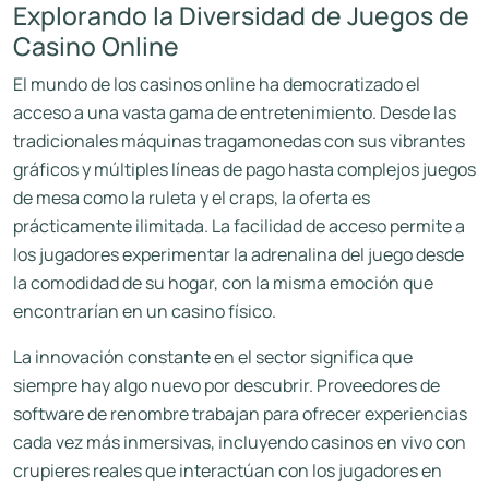
Explorando la Diversidad de Juegos de
Casino Online
El mundo de los casinos online ha democratizado el
acceso a una vasta gama de entretenimiento. Desde las
tradicionales máquinas tragamonedas con sus vibrantes
gráficos y múltiples líneas de pago hasta complejos juegos
de mesa como la ruleta y el craps, la oferta es
prácticamente ilimitada. La facilidad de acceso permite a
los jugadores experimentar la adrenalina del juego desde
la comodidad de su hogar, con la misma emoción que
encontrarían en un casino físico.
La innovación constante en el sector significa que
siempre hay algo nuevo por descubrir. Proveedores de
software de renombre trabajan para ofrecer experiencias
cada vez más inmersivas, incluyendo casinos en vivo con
crupieres reales que interactúan con los jugadores en