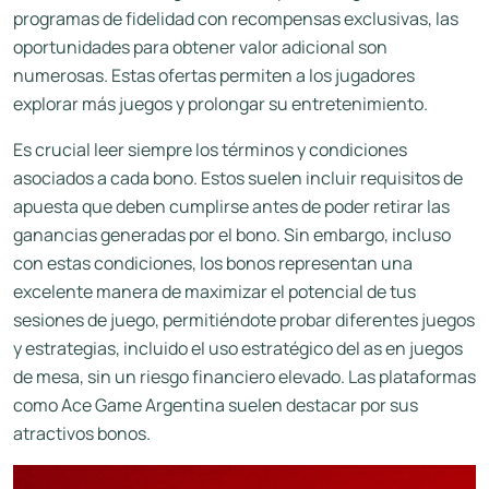
programas de fidelidad con recompensas exclusivas, las
oportunidades para obtener valor adicional son
numerosas. Estas ofertas permiten a los jugadores
explorar más juegos y prolongar su entretenimiento.
Es crucial leer siempre los términos y condiciones
asociados a cada bono. Estos suelen incluir requisitos de
apuesta que deben cumplirse antes de poder retirar las
ganancias generadas por el bono. Sin embargo, incluso
con estas condiciones, los bonos representan una
excelente manera de maximizar el potencial de tus
sesiones de juego, permitiéndote probar diferentes juegos
y estrategias, incluido el uso estratégico del as en juegos
de mesa, sin un riesgo financiero elevado. Las plataformas
como Ace Game Argentina suelen destacar por sus
atractivos bonos.