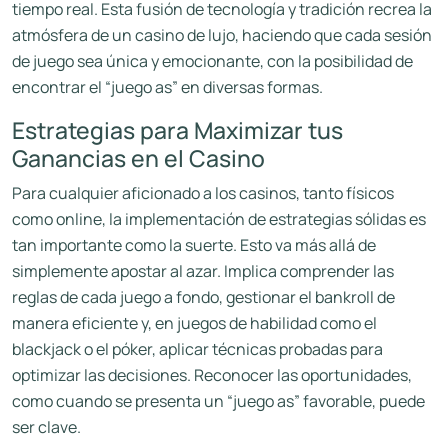
tiempo real. Esta fusión de tecnología y tradición recrea la
atmósfera de un casino de lujo, haciendo que cada sesión
de juego sea única y emocionante, con la posibilidad de
encontrar el “juego as” en diversas formas.
Estrategias para Maximizar tus
Ganancias en el Casino
Para cualquier aficionado a los casinos, tanto físicos
como online, la implementación de estrategias sólidas es
tan importante como la suerte. Esto va más allá de
simplemente apostar al azar. Implica comprender las
reglas de cada juego a fondo, gestionar el bankroll de
manera eficiente y, en juegos de habilidad como el
blackjack o el póker, aplicar técnicas probadas para
optimizar las decisiones. Reconocer las oportunidades,
como cuando se presenta un “juego as” favorable, puede
ser clave.