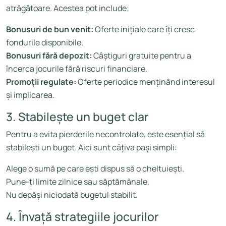
atrăgătoare. Acestea pot include:
Bonusuri de bun venit:
Oferte inițiale care îți cresc
fondurile disponibile.
Bonusuri fără depozit:
Câștiguri gratuite pentru a
încerca jocurile fără riscuri financiare.
Promoții regulate:
Oferte periodice menținând interesul
și implicarea.
3. Stabilește un buget clar
Pentru a evita pierderile necontrolate, este esențial să
stabilești un buget. Aici sunt câțiva pași simpli:
Alege o sumă pe care ești dispus să o cheltuiești.
Pune-ți limite zilnice sau săptămânale.
Nu depăși niciodată bugetul stabilit.
4. Învață strategiile jocurilor