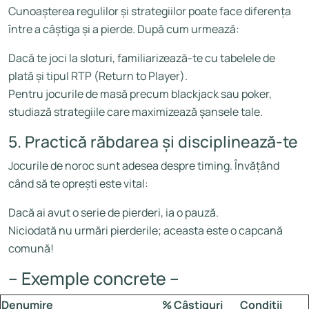
Cunoașterea regulilor și strategiilor poate face diferența
între a câștiga și a pierde. După cum urmează:
Dacă te joci la sloturi, familiarizează-te cu tabelele de
plată și tipul RTP (Return to Player).
Pentru jocurile de masă precum blackjack sau poker,
studiază strategiile care maximizează șansele tale.
5. Practică răbdarea și disciplinează-te
Jocurile de noroc sunt adesea despre timing. Învățând
când să te oprești este vital:
Dacă ai avut o serie de pierderi, ia o pauză.
Niciodată nu urmări pierderile; aceasta este o capcană
comună!
– Exemple concrete –
Denumire
% Câștiguri
Condiții