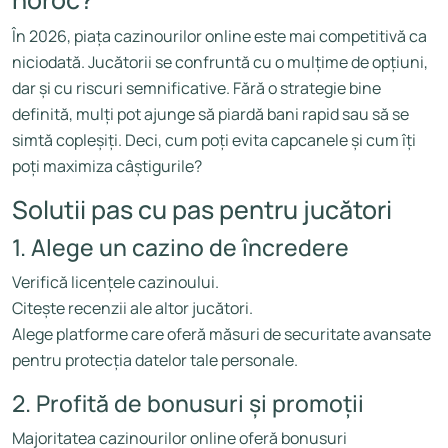
În 2026, piața cazinourilor online este mai competitivă ca
niciodată. Jucătorii se confruntă cu o mulțime de opțiuni,
dar și cu riscuri semnificative. Fără o strategie bine
definită, mulți pot ajunge să piardă bani rapid sau să se
simtă copleșiți. Deci, cum poți evita capcanele și cum îți
poți maximiza câștigurile?
Solutii pas cu pas pentru jucători
1. Alege un cazino de încredere
Verifică licențele cazinoului.
Citește recenzii ale altor jucători.
Alege platforme care oferă măsuri de securitate avansate
pentru protecția datelor tale personale.
2. Profită de bonusuri și promoții
Majoritatea cazinourilor online oferă bonusuri