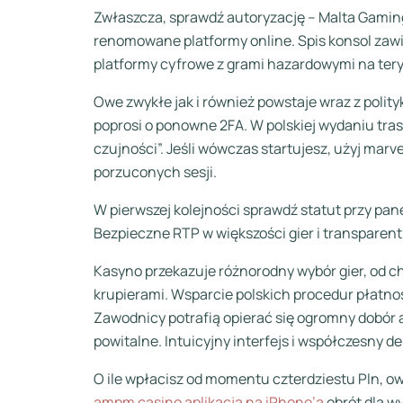
Zwłaszcza, sprawdź autoryzację – Malta Gamin
renomowane platformy online. Spis konsol zawi
platformy cyfrowe z grami hazardowymi na tery
Owe zwykłe jak i również powstaje wraz z polit
poprosi o ponowne 2FA. W polskiej wydaniu tras
czujności”. Jeśli wówczas startujesz, użyj marv
porzuconych sesji.
W pierwszej kolejności sprawdź statut przy p
Bezpieczne RTP w większości gier i transparent
Kasyno przekazuje różnorodny wybór gier, od ch
krupierami. Wsparcie polskich procedur płatnoś
Zawodnicy potrafią opierać się ogromny dobór 
powitalne. Intuicyjny interfejs i współczesny 
O ile wpłacisz od momentu czterdziestu Pln, o
ampm casino aplikacja na iPhone’a
obrót dla w