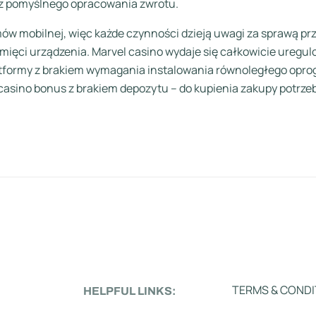
z pomyślnego opracowania zwrotu.
amów mobilnej, więc każde czynności dzieją uwagi za sprawą pr
mięci urządzenia. Marvel casino wydaje się całkowicie ureg
atformy z brakiem wymagania instalowania równoległego opro
asino bonus z brakiem depozytu – do kupienia zakupy potrzeb
TERMS & CONDI
HELPFUL LINKS: