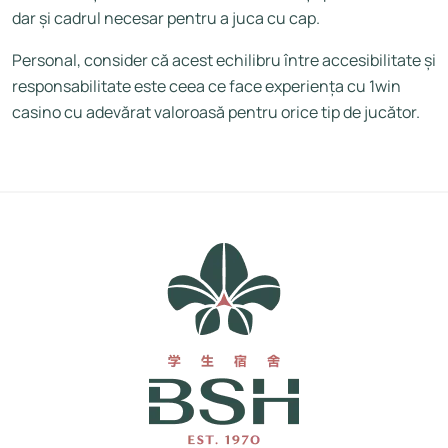
dar și cadrul necesar pentru a juca cu cap.
Personal, consider că acest echilibru între accesibilitate și
responsabilitate este ceea ce face experiența cu 1win
casino cu adevărat valoroasă pentru orice tip de jucător.