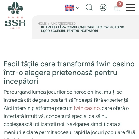
0
HOME
UNCATEGORIZED
INTERFAȚA FĂRĂ COMPLICAȚII CARE FACE 1WIN CASINO
UȘOR ACCESIBIL PENTRU ÎNCEPĂTORI
Facilitățile care transformă 1win casino
într-o alegere prietenoasă pentru
începători
Parcurgând lumea jocurilor de noroc online, mulți se
întreabă cât de greu poate fi să înceapă fără experiență.
Aici intervin platforme precum
1win casino
, care oferă o
interfață intuitivă, concepută special ca să nu
copleșească utilizatorii noi. Navigarea simplificată și
meniurile clare permit accesul rapid la jocuri populare fără