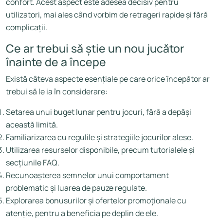
confort. Acest aspect este adesea decisiv pentru
utilizatori, mai ales când vorbim de retrageri rapide și fără
complicații.
Ce ar trebui să știe un nou jucător
înainte de a începe
Există câteva aspecte esențiale pe care orice începător ar
trebui să le ia în considerare:
Setarea unui buget lunar pentru jocuri, fără a depăși
această limită.
Familiarizarea cu regulile și strategiile jocurilor alese.
Utilizarea resurselor disponibile, precum tutorialele și
secțiunile FAQ.
Recunoașterea semnelor unui comportament
problematic și luarea de pauze regulate.
Explorarea bonusurilor și ofertelor promoționale cu
atenție, pentru a beneficia pe deplin de ele.