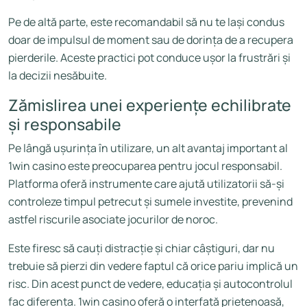
Pe de altă parte, este recomandabil să nu te lași condus
doar de impulsul de moment sau de dorința de a recupera
pierderile. Aceste practici pot conduce ușor la frustrări și
la decizii nesăbuite.
Zămislirea unei experiențe echilibrate
și responsabile
Pe lângă ușurința în utilizare, un alt avantaj important al
1win casino este preocuparea pentru jocul responsabil.
Platforma oferă instrumente care ajută utilizatorii să-și
controleze timpul petrecut și sumele investite, prevenind
astfel riscurile asociate jocurilor de noroc.
Este firesc să cauți distracție și chiar câștiguri, dar nu
trebuie să pierzi din vedere faptul că orice pariu implică un
risc. Din acest punct de vedere, educația și autocontrolul
fac diferența. 1win casino oferă o interfață prietenoasă,