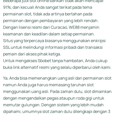
Beberapa judi slot online bahkan tidak akan mencapai
91%, dan kecuali Anda sangat terikat pada tema
permainan slot, tidak ada artinya bertahan pada
permainan dengan pembayaran yang lebih rendah.
Dengan lisensi resmi dari Curacao, WE88 menjamin
keamanan dan keadilan dalam setiap permainan.
Situs yang terpercaya biasanya menggunakan enkripsi
SSL untuk melindungi informasi pribadi dan transaksi
pemain dari akses pihak ketiga.
Untuk mengakses Sbobet tanpa hambatan, Anda cukup
buka link alternatif resmi yang selalu diperbarui oleh kami.
Ya, Anda bisa memenangkan uang asli dari permainan slot
namun Anda juga harus memasang taruhan slot
menggunakan uang asli. Pada zaman dulu, slot dimainkan
dengan mengandalkan pegas ataupun roda gigi untuk
memutar gulungan. Dengan sistem yang lebih mudah
dipahami, umumnya slot zaman dulu dilengkapi dengan 3