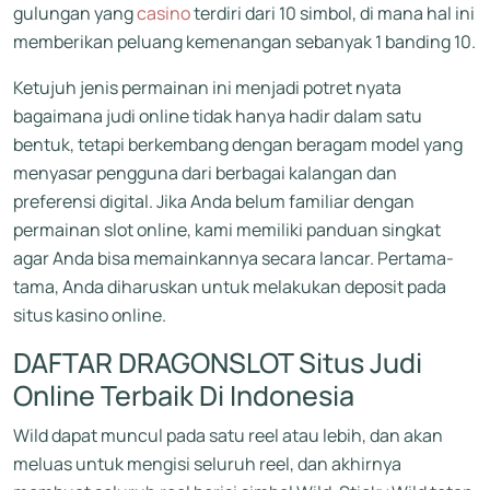
gulungan yang
casino
terdiri dari 10 simbol, di mana hal ini
memberikan peluang kemenangan sebanyak 1 banding 10.
Ketujuh jenis permainan ini menjadi potret nyata
bagaimana judi online tidak hanya hadir dalam satu
bentuk, tetapi berkembang dengan beragam model yang
menyasar pengguna dari berbagai kalangan dan
preferensi digital. Jika Anda belum familiar dengan
permainan slot online, kami memiliki panduan singkat
agar Anda bisa memainkannya secara lancar. Pertama-
tama, Anda diharuskan untuk melakukan deposit pada
situs kasino online.
DAFTAR DRAGONSLOT Situs Judi
Online Terbaik Di Indonesia
Wild dapat muncul pada satu reel atau lebih, dan akan
meluas untuk mengisi seluruh reel, dan akhirnya