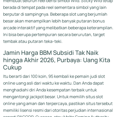
membuat seluruh reel berisi simbol Wild. Sticky Wild tetap
berada di tempat pada reel sementara simbol yang lain
berputar di sampingnya. Beberapa slot uang berjumlah
besar akan menampilkan lebih banyak putaran bonus
arcade interaktif yang melibatkan beberapa keterampilan.
Ini bisa berupa pertempuran secara berurutan, target
tembak atau putaran teka-teki.
Jamin Harga BBM Subsidi Tak Naik
hingga Akhir 2026, Purbaya: Uang Kita
Cukup
Itu berarti dari 100 koin, 95 kembali ke pemain judi slot
online uang asli dari waktu ke waktu. Dan Anda dapat
menghadiahi diri Anda kesempatan terbaik untuk
mengantongi jackpot besar. Untuk memilih situs slot
online yang aman dan terpercaya, pastikan situs tersebut
memiliki lisensi resmi dari otoritas perjudian internasional