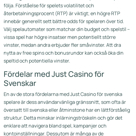
följa. Förståelse för spelets volatilitet och
återbetalningsprocent (RTP) är viktigt; en högre RTP
innebär generellt sett bättre odds för spelaren över tid.
Välj spelautomater som matchar din budget och spelstil –
vissa spel har högre insatser men potentiellt större
vinster, medan andra erbjuder fler småvinster. Att dra
nytta av free spins och bonusrundor kan också öka din
speltid och potentiella vinster.
Fördelar med Just Casino för
Svenskar
En av de stora fördelarna med Just Casino för svenska
spelare är dess användarvänliga gränssnitt, som ofta är
översatt till svenska eller åtminstone har en lättförståelig
struktur. Detta minskar inlärningströskeln och gör det
enklare att navigera bland spel, kampanjer och
kontoinställningar. Dessutom är många av de