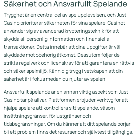
Säkerhet och Ansvarfullt Spelande
Trygghet är en central del av spelupplevelsen, och Just
Casino prioriterar säkerheten för sina spelare. Casinot
använder sig av avancerad krypteringsteknik för att
skydda all personlig information och finansiella
transaktioner. Detta innebär att dina uppgifter är väl
skyddade mot obehörig åtkomst. Dessutom följer de
strikta regelverk och licenskrav för att garantera en rättvis
och säker spelmiljö. Känn dig trygg i vetskapen att din
säkerhet är i fokus medan du njuter av spelen.
Ansvarfullt spelande är en annan viktig aspekt som Just
Casino tar på allvar. Plattformen erbjuder verktyg för att
hjälpa spelare att kontrollera sitt spelande, såsom
insättningsgränser, förlustgränser och
tidsbegränsningar. Om du känner att ditt spelande börjar
bli ett problem finns det resurser och självtest tillgängliga.