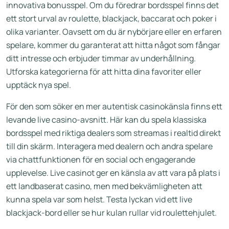
innovativa bonusspel. Om du föredrar bordsspel finns det
ett stort urval av roulette, blackjack, baccarat och poker i
olika varianter. Oavsett om du är nybörjare eller en erfaren
spelare, kommer du garanterat att hitta något som fångar
ditt intresse och erbjuder timmar av underhållning.
Utforska kategorierna för att hitta dina favoriter eller
upptäck nya spel.
För den som söker en mer autentisk casinokänsla finns ett
levande live casino-avsnitt. Här kan du spela klassiska
bordsspel med riktiga dealers som streamas i realtid direkt
till din skärm. Interagera med dealern och andra spelare
via chattfunktionen för en social och engagerande
upplevelse. Live casinot ger en känsla av att vara på plats i
ett landbaserat casino, men med bekvämligheten att
kunna spela var som helst. Testa lyckan vid ett live
blackjack-bord eller se hur kulan rullar vid roulettehjulet.