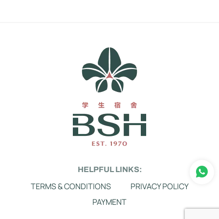
HELPFUL LINKS:
TERMS & CONDITIONS
PRIVACY POLICY
PAYMENT