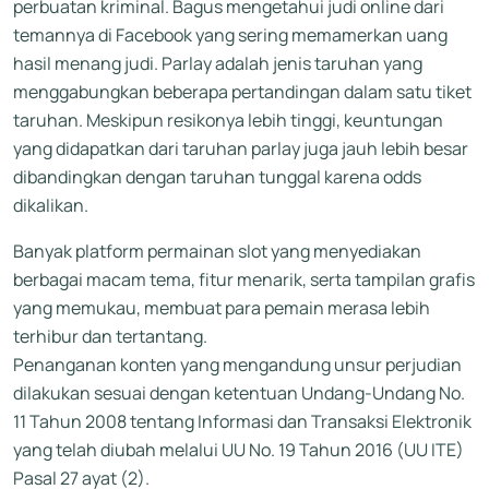
perbuatan kriminal. Bagus mengetahui judi online dari
temannya di Facebook yang sering memamerkan uang
hasil menang judi. Parlay adalah jenis taruhan yang
menggabungkan beberapa pertandingan dalam satu tiket
taruhan. Meskipun resikonya lebih tinggi, keuntungan
yang didapatkan dari taruhan parlay juga jauh lebih besar
dibandingkan dengan taruhan tunggal karena odds
dikalikan.
Banyak platform permainan slot yang menyediakan
berbagai macam tema, fitur menarik, serta tampilan grafis
yang memukau, membuat para pemain merasa lebih
terhibur dan tertantang.
Penanganan konten yang mengandung unsur perjudian
dilakukan sesuai dengan ketentuan Undang-Undang No.
11 Tahun 2008 tentang Informasi dan Transaksi Elektronik
yang telah diubah melalui UU No. 19 Tahun 2016 (UU ITE)
Pasal 27 ayat (2).