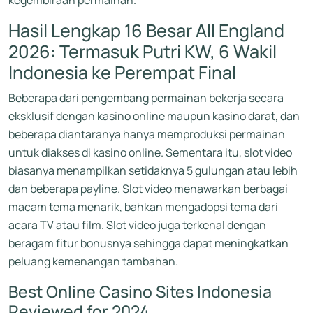
kegembiraan permainan.
Hasil Lengkap 16 Besar All England
2026: Termasuk Putri KW, 6 Wakil
Indonesia ke Perempat Final
Beberapa dari pengembang permainan bekerja secara
eksklusif dengan kasino online maupun kasino darat, dan
beberapa diantaranya hanya memproduksi permainan
untuk diakses di kasino online. Sementara itu, slot video
biasanya menampilkan setidaknya 5 gulungan atau lebih
dan beberapa payline. Slot video menawarkan berbagai
macam tema menarik, bahkan mengadopsi tema dari
acara TV atau film. Slot video juga terkenal dengan
beragam fitur bonusnya sehingga dapat meningkatkan
peluang kemenangan tambahan.
Best Online Casino Sites Indonesia
Reviewed for 2024