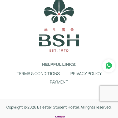
HELPFUL LINKS:
TERMS & CONDITIONS
PRIVACY POLICY
PAYMENT
Copyright ©
2026 Balestier Student Hostel. All rights reserved.