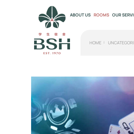
OUR SERV
ABOUT US
ROOMS
HOME
UNCATEGORI