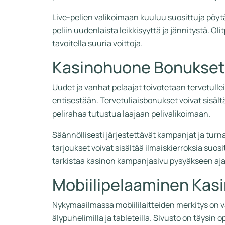
Live-pelien valikoimaan kuuluu suosittuja pöytäp
peliin uudenlaista leikkisyyttä ja jännitystä. O
tavoitella suuria voittoja.
Kasinohuone Bonukset
Uudet ja vanhat pelaajat toivotetaan tervetulle
entisestään. Tervetuliaisbonukset voivat sisält
pelirahaa tutustua laajaan pelivalikoimaan.
Säännöllisesti järjestettävät kampanjat ja turn
tarjoukset voivat sisältää ilmaiskierroksia suos
tarkistaa kasinon kampanjasivu pysyäkseen ajan
Mobiilipelaaminen Kas
Nykymaailmassa mobiililaitteiden merkitys on
älypuhelimilla ja tableteilla. Sivusto on täysin 