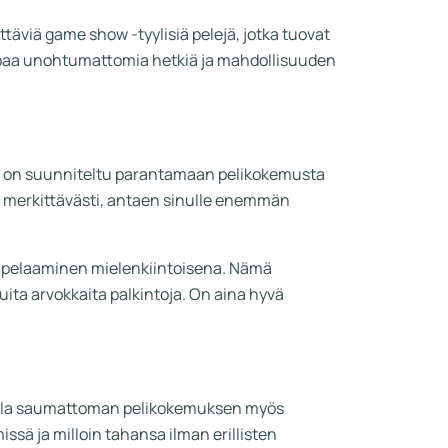
ttäviä game show -tyylisiä pelejä, jotka tuovat
 tarjoaa unohtumattomia hetkiä ja mahdollisuuden
otka on suunniteltu parantamaan pelikokemusta
si merkittävästi, antaen sinulle enemmän
tää pelaaminen mielenkiintoisena. Nämä
muita arvokkaita palkintoja. On aina hyvä
malla saumattoman pelikokemuksen myös
missä ja milloin tahansa ilman erillisten