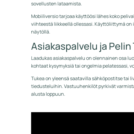
sovellusten lataamista.
Mobiiliversio tarjoaa käyttöösi lähes koko peliv
viihteestä liikkeellä ollessasi. Käyttöliittymä 
näytöllä.
Asiakaspalvelu ja Pelin 
Laadukas asiakaspalvelu on olennainen osa luot
kohtaat kysymyksiä tai ongelmia pelatessasi, vo
Tukea on yleensä saatavilla sähköpostitse tai l
tiedusteluihin. Vastuuhenkilöt pyrkivät varmis
alusta loppuun.