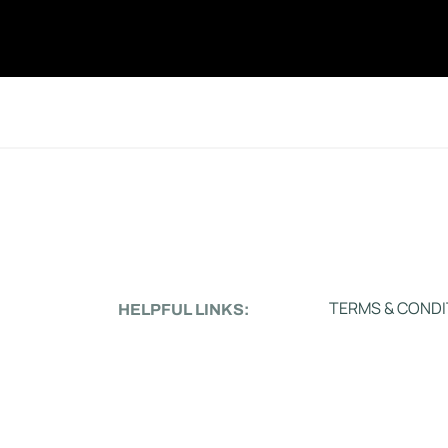
TERMS & CONDI
HELPFUL LINKS: