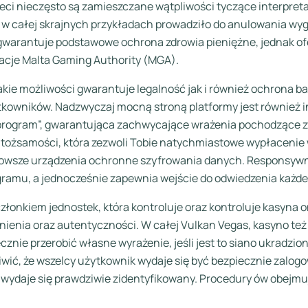
ci nieczęsto są zamieszczane wątpliwości tyczące interpret
i w całej skrajnych przykładach prowadziło do anulowania wy
, gwarantuje podstawowe ochrona zdrowia pieniężne, jednak o
zacje Malta Gaming Authority (MGA).
akie możliwości gwarantuje legalność jak i również ochrona ba
ytkowników. Nadzwyczaj mocną stroną platformy jest również
rogram”, gwarantująca zachwycające wrażenia pochodzące z 
ę tożsamości, która zezwoli Tobie natychmiastowe wypłacenie 
jnowsze urządzenia ochronne szyfrowania danych. Responsywn
rogramu, a jednocześnie zapewnia wejście do odwiedzenia każde
łonkiem jednostek, która kontroluje oraz kontroluje kasyna onl
ienia oraz autentyczności. W całej Vulkan Vegas, kasyno też
znie przerobić własne wyrażenie, jeśli jest to siano ukradzio
iwić, że wszelcy użytkownik wydaje się być bezpiecznie zalog
 wydaje się prawdziwie zidentyfikowany. Procedury ów obejm