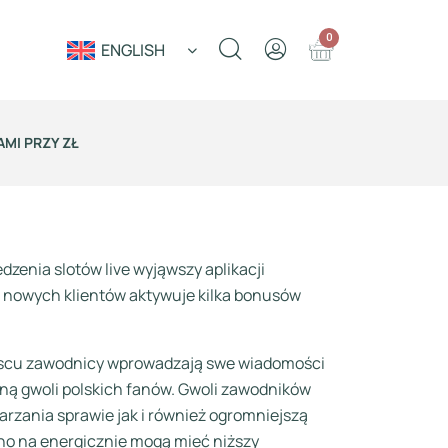
0
ENGLISH
MI PRZY ZŁ
enia slotów live wyjąwszy aplikacji
u nowych klientów aktywuje kilka bonusów
ejscu zawodnicy wprowadzają swe wiadomości
pną gwoli polskich fanów. Gwoli zawodników
arzania sprawie jak i również ogromniejszą
yno na energicznie mogą mieć niższy