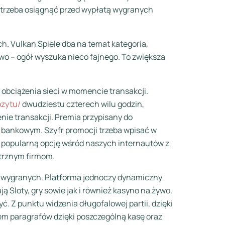
 trzeba osiągnąć przed wypłatą wygranych
ch. Vulkan Spiele dba na temat kategoria,
o – ogół wyszuka nieco fajnego. To zwiększa
 obciążenia sieci w momencie transakcji.
ozytu/
dwudziestu czterech wilu godzin,
nie transakcji. Premia przypisany do
bankowym. Szyfr promocji trzeba wpisać w
 popularną opcję wśród naszych internautów z
trznym firmom.
y wygranych. Platforma jednoczy dynamiczny
 Sloty, gry sowie jak i również kasyno na żywo.
. Z punktu widzenia długofalowej partii, dzięki
em paragrafów dzięki poszczególną kasę oraz