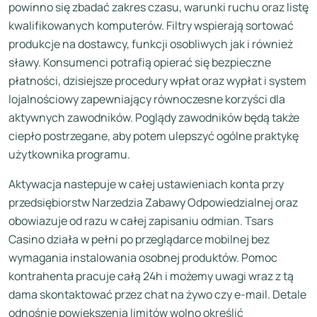
powinno się zbadać zakres czasu, warunki ruchu oraz listę
kwalifikowanych komputerów. Filtry wspierają sortować
produkcje na dostawcy, funkcji osobliwych jak i również
sławy. Konsumenci potrafią opierać się bezpieczne
płatności, dzisiejsze procedury wpłat oraz wypłat i system
lojalnościowy zapewniający równoczesne korzyści dla
aktywnych zawodników. Poglądy zawodników będą także
ciepło postrzegane, aby potem ulepszyć ogólne praktykę
użytkownika programu.
Aktywacja nastepuje w całej ustawieniach konta przy
przedsiębiorstw Narzedzia Zabawy Odpowiedzialnej oraz
obowiazuje od razu w całej zapisaniu odmian. Tsars
Casino działa w pełni po przeglądarce mobilnej bez
wymagania instalowania osobnej produktów. Pomoc
kontrahenta pracuje całą 24h i możemy uwagi wraz z tą
dama skontaktować przez chat na żywo czy e-mail. Detale
odnośnie powiększenia limitów wolno określić