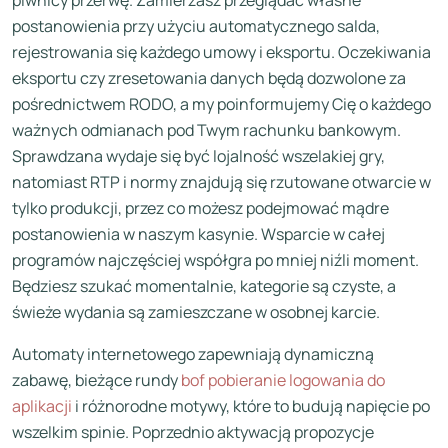
piwnicy przerwę. Zamierzasz przeglądać własne
postanowienia przy użyciu automatycznego salda,
rejestrowania się każdego umowy i eksportu. Oczekiwania
eksportu czy zresetowania danych będą dozwolone za
pośrednictwem RODO, a my poinformujemy Cię o każdego
ważnych odmianach pod Twym rachunku bankowym.
Sprawdzana wydaje się być lojalność wszelakiej gry,
natomiast RTP i normy znajdują się rzutowane otwarcie w
tylko produkcji, przez co możesz podejmować mądre
postanowienia w naszym kasynie. Wsparcie w całej
programów najczęściej współgra po mniej niźli moment.
Będziesz szukać momentalnie, kategorie są czyste, a
świeże wydania są zamieszczane w osobnej karcie.
Automaty internetowego zapewniają dynamiczną
zabawę, bieżące rundy
bof pobieranie logowania do
aplikacji
i różnorodne motywy, które to budują napięcie po
wszelkim spinie. Poprzednio aktywacją propozycje