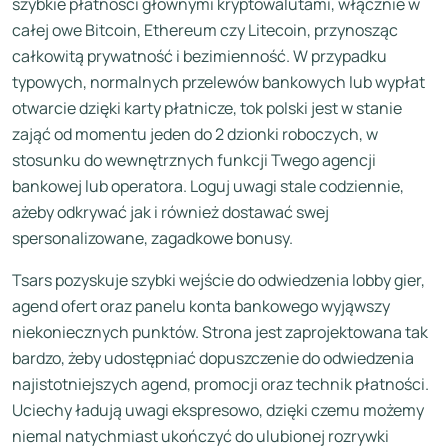
szybkie płatności głównymi kryptowalutami, włącznie w
całej owe Bitcoin, Ethereum czy Litecoin, przynosząc
całkowitą prywatność i bezimienność. W przypadku
typowych, normalnych przelewów bankowych lub wypłat
otwarcie dzięki karty płatnicze, tok polski jest w stanie
zająć od momentu jeden do 2 dzionki roboczych, w
stosunku do wewnętrznych funkcji Twego agencji
bankowej lub operatora. Loguj uwagi stale codziennie,
ażeby odkrywać jak i również dostawać swej
spersonalizowane, zagadkowe bonusy.
Tsars pozyskuje szybki wejście do odwiedzenia lobby gier,
agend ofert oraz panelu konta bankowego wyjąwszy
niekoniecznych punktów. Strona jest zaprojektowana tak
bardzo, żeby udostępniać dopuszczenie do odwiedzenia
najistotniejszych agend, promocji oraz technik płatności.
Uciechy ładują uwagi ekspresowo, dzięki czemu możemy
niemal natychmiast ukończyć do ulubionej rozrywki