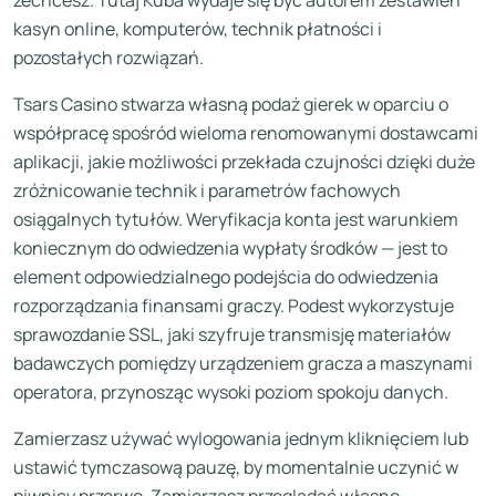
zechcesz. Tutaj Kuba wydaje się być autorem zestawień
kasyn online, komputerów, technik płatności i
pozostałych rozwiązań.
Tsars Casino stwarza własną podaż gierek w oparciu o
współpracę spośród wieloma renomowanymi dostawcami
aplikacji, jakie możliwości przekłada czujności dzięki duże
zróżnicowanie technik i parametrów fachowych
osiągalnych tytułów. Weryfikacja konta jest warunkiem
koniecznym do odwiedzenia wypłaty środków — jest to
element odpowiedzialnego podejścia do odwiedzenia
rozporządzania finansami graczy. Podest wykorzystuje
sprawozdanie SSL, jaki szyfruje transmisję materiałów
badawczych pomiędzy urządzeniem gracza a maszynami
operatora, przynosząc wysoki poziom spokoju danych.
Zamierzasz używać wylogowania jednym kliknięciem lub
ustawić tymczasową pauzę, by momentalnie uczynić w