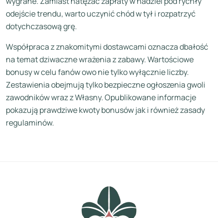
wygrane. Zamiast natężać zapłaty w nadziei pod rychły
odejście trendu, warto uczynić chód w tył i rozpatrzyć
dotychczasową grę.
Współpraca z znakomitymi dostawcami oznacza dbałość
na temat dziwaczne wrażenia z zabawy. Wartościowe
bonusy w celu fanów owo nie tylko wyłącznie liczby.
Zestawienia obejmują tylko bezpieczne ogłoszenia gwoli
zawodników wraz z Własny. Opublikowane informacje
pokazują prawdziwe kwoty bonusów jak i również zasady
regulaminów.