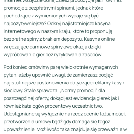
internet wszędzie odnajdziesz propozycje jak i również
promocje z bezpłatnymi spinami, jednak które
pochodzące z wymienionych wydaje się być
najpozytywniejsze? Odkryj najistotniejsze kasyna
internetowego w naszym kraju, które to proponują
bezpłatne spiny z brakiem depozytu. Kasyna online
wręczające darmowe spiny owe okazja dzięki
wypróbowanie gier bez ryzykowania zasobów.
Pod koniec omówimy parę wielokrotnie wymaganych
pytań, ażeby upewnić uwagi, że zamierzasz podjąć
najistotniejsze postanowienia dotyczące reklamy kasyn
sieciowy. Stale sprawdzaj „Normy promocji” dla
poszczególnej oferty, dokąd jest ewidencja gierek jak i
również katalogów procentowy uczestnictwo.
Udostępniane są wyłącznie na rzecz ocenie tożsamości,
przetworzenia umowy bądź gdy domaga się tegoż
upoważnienie. Możliwość taka znajduje się przeważnie w