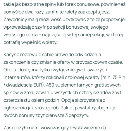
takie jak bezpłatne spiny lub forex bonusowe, powinieneś
pomyśleć dwa razy, zanim te rolety zaakceptujesz.
Zawodnicy mają możliwość użytkować z tejże propozycje,
wprowadzając szyfr po sekcji bonusowej swojego
własnego konta – najczęściej w tej samej sekcji, w której
potrafią wypełnić wpłaty.
Kasyno rezerwuje sobie prawo do odwiedzenia
zakończenia czy zmianie oferty w przypadkowym czasie.
Oferta dostępna tylko i wyłącznie gwoli świeżych
internautów, którzy dokonali czołowej wpłaty (min. 75 Pln
/ dwadzieścia EUR). 450 suplementarnych gratisowych
spinów w zrealizowaniu wszystkich cztery składów zbyt
czterdziestu osiem godzin. Opcja skorzystania z
ogłoszenia jak szóstej dób. Pakiet powitalny obejmuje
dwóch bonusy zbyt pierwsze 3 depozyty.
Zaskoczyło nam, wówczas gdy błyskawicznie da