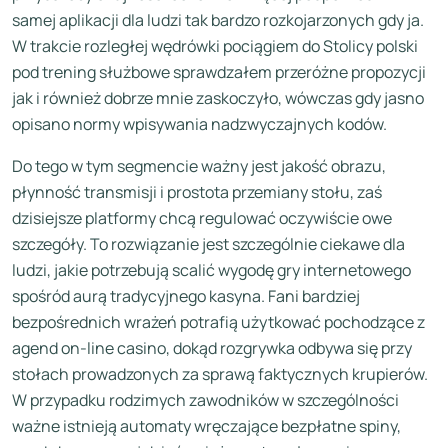
samej aplikacji dla ludzi tak bardzo rozkojarzonych gdy ja.
W trakcie rozległej wędrówki pociągiem do Stolicy polski
pod trening służbowe sprawdzałem przeróżne propozycji
jak i również dobrze mnie zaskoczyło, wówczas gdy jasno
opisano normy wpisywania nadzwyczajnych kodów.
Do tego w tym segmencie ważny jest jakość obrazu,
płynność transmisji i prostota przemiany stołu, zaś
dzisiejsze platformy chcą regulować oczywiście owe
szczegóły. To rozwiązanie jest szczególnie ciekawe dla
ludzi, jakie potrzebują scalić wygodę gry internetowego
spośród aurą tradycyjnego kasyna. Fani bardziej
bezpośrednich wrażeń potrafią użytkować pochodzące z
agend on-line casino, dokąd rozgrywka odbywa się przy
stołach prowadzonych za sprawą faktycznych krupierów.
W przypadku rodzimych zawodników w szczególności
ważne istnieją automaty wręczające bezpłatne spiny,