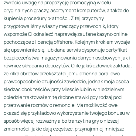
zwrócić uwagę na propozycję promocyjną w celu
oryginalnych graczy, asortyment komputerów, a także do
kupienia procedury płatności. Z tej przyczyny
przygotowaliśmy własny męczący przewodnik, który
wspomoże Ci odnaleźć naprawdę zaufane kasyno online
pochodzące z licencją offshore. Kolejnym krokiem wydaje
się upewnienie się, lub dana serwis dysponuje certyfikat
bezpieczeństwa magazynowania danych osobowych jak i
również składania depozytów. O ile jakiś człowiek zakłada,
że kilka obrotów przekształci jemu dzienna pora, owo
prawdopodobnie czujności zawiedzie, jednak moja osoba
siedząc obok teściów przy Mieście lublin w niedzielnym
obiedzie traktowałem tę drobne stawki gdy rodzaj pod
przetrwanie rozmów o remoncie. Ma możliwość owe
okazać się przykładowo wykorzystanie twojego bonusu w
sposób więcej rozważny albo tranzyt na gry o niższej
zmienności, jakie dają częstsze, przynajmniej mniejsze