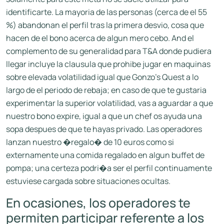
identificarte. La mayoria de las personas (cerca de el 55
%) abandonan el perfil tras la primera desvio, cosa que
hacen de el bono acerca de algun mero cebo. And el
complemento de su generalidad para T&A donde pudiera
llegar incluye la clausula que prohibe jugar en maquinas
sobre elevada volatilidad igual que Gonzo’s Quest a lo
largo de el periodo de rebaja; en caso de que te gustaria
experimentar la superior volatilidad, vas a aguardar a que
nuestro bono expire, igual a que un chef os ayuda una
sopa despues de que te hayas privado. Las operadores
lanzan nuestro �regalo� de 10 euros como si
externamente una comida regalado en algun buffet de
pompa; una certeza podri�a ser el perfil continuamente
estuviese cargada sobre situaciones ocultas.
En ocasiones, los operadores te
permiten participar referente a los