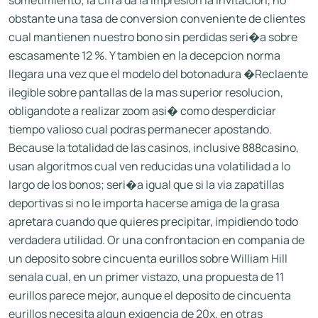
sometimiento; la cifra da la impresion la invitacion, no
obstante una tasa de conversion conveniente de clientes
cual mantienen nuestro bono sin perdidas seri�a sobre
escasamente 12 %. Y tambien en la decepcion norma
llegara una vez que el modelo del botonadura �Reclaente
ilegible sobre pantallas de la mas superior resolucion,
obligandote a realizar zoom asi� como desperdiciar
tiempo valioso cual podras permanecer apostando.
Because la totalidad de las casinos, inclusive 888casino,
usan algoritmos cual ven reducidas una volatilidad a lo
largo de los bonos; seri�a igual que si la via zapatillas
deportivas si no le importa hacerse amiga de la grasa
apretara cuando que quieres precipitar, impidiendo todo
verdadera utilidad. Or una confrontacion en compania de
un deposito sobre cincuenta eurillos sobre William Hill
senala cual, en un primer vistazo, una propuesta de 11
eurillos parece mejor, aunque el deposito de cincuenta
eurillos necesita algun exigencia de 20x, en otras