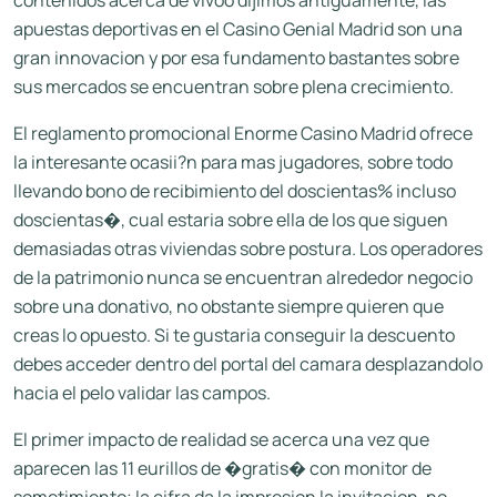
contenidos acerca de vivoo dijimos antiguamente, las
apuestas deportivas en el Casino Genial Madrid son una
gran innovacion y por esa fundamento bastantes sobre
sus mercados se encuentran sobre plena crecimiento.
El reglamento promocional Enorme Casino Madrid ofrece
la interesante ocasii?n para mas jugadores, sobre todo
llevando bono de recibimiento del doscientas% incluso
doscientas�, cual estaria sobre ella de los que siguen
demasiadas otras viviendas sobre postura. Los operadores
de la patrimonio nunca se encuentran alrededor negocio
sobre una donativo, no obstante siempre quieren que
creas lo opuesto. Si te gustaria conseguir la descuento
debes acceder dentro del portal del camara desplazandolo
hacia el pelo validar las campos.
El primer impacto de realidad se acerca una vez que
aparecen las 11 eurillos de �gratis� con monitor de