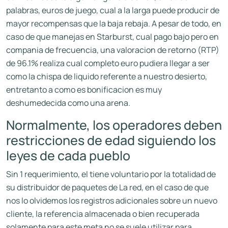
palabras, euros de juego, cual a la larga puede producir de
mayor recompensas que la baja rebaja. A pesar de todo, en
caso de que manejas en Starburst, cual pago bajo pero en
compania de frecuencia, una valoracion de retorno (RTP)
de 96.1% realiza cual completo euro pudiera llegar a ser
como la chispa de liquido referente a nuestro desierto,
entretanto a como es bonificacion es muy
deshumedecida como una arena.
Normalmente, los operadores deben
restricciones de edad siguiendo los
leyes de cada pueblo
Sin 1 requerimiento, el tiene voluntario por la totalidad de
su distribuidor de paquetes de La red, en el caso de que
nos lo olvidemos los registros adicionales sobre un nuevo
cliente, la referencia almacenada o bien recuperada
solamente para este meta no se suele utilizar para