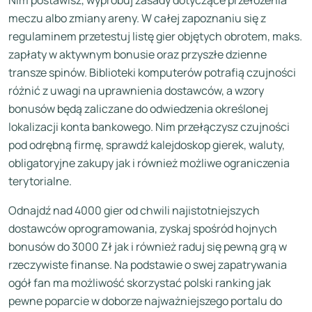
Nim postawisz, wypróbuj zasady dotyczące przełożenia
meczu albo zmiany areny. W całej zapoznaniu się z
regulaminem przetestuj listę gier objętych obrotem, maks.
zapłaty w aktywnym bonusie oraz przyszłe dzienne
transze spinów. Biblioteki komputerów potrafią czujności
różnić z uwagi na uprawnienia dostawców, a wzory
bonusów będą zaliczane do odwiedzenia określonej
lokalizacji konta bankowego. Nim przełączysz czujności
pod odrębną firmę, sprawdź kalejdoskop gierek, waluty,
obligatoryjne zakupy jak i również możliwe ograniczenia
terytorialne.
Odnajdź nad 4000 gier od chwili najistotniejszych
dostawców oprogramowania, zyskaj spośród hojnych
bonusów do 3000 Zł jak i również raduj się pewną grą w
rzeczywiste finanse. Na podstawie o swej zapatrywania
ogół fan ma możliwość skorzystać polski ranking jak
pewne poparcie w doborze najważniejszego portalu do