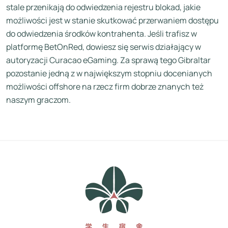
stale przenikają do odwiedzenia rejestru blokad, jakie
możliwości jest w stanie skutkować przerwaniem dostępu
do odwiedzenia środków kontrahenta. Jeśli trafisz w
platformę BetOnRed, dowiesz się serwis działający w
autoryzacji Curacao eGaming. Za sprawą tego Gibraltar
pozostanie jedną z w największym stopniu docenianych
możliwości offshore na rzecz firm dobrze znanych też
naszym graczom.