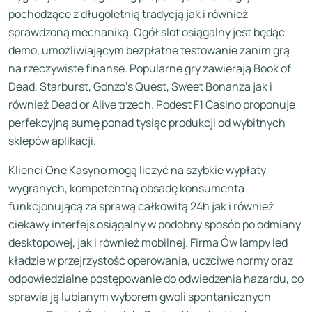
pochodzące z długoletnią tradycją jak i również
sprawdzoną mechaniką. Ogół slot osiągalny jest będąc
demo, umożliwiającym bezpłatne testowanie zanim grą
na rzeczywiste finanse. Popularne gry zawierają Book of
Dead, Starburst, Gonzo’s Quest, Sweet Bonanza jak i
również Dead or Alive trzech. Podest F1 Casino proponuje
perfekcyjną sumę ponad tysiąc produkcji od wybitnych
sklepów aplikacji.
Klienci One Kasyno mogą liczyć na szybkie wypłaty
wygranych, kompetentną obsadę konsumenta
funkcjonującą za sprawą całkowitą 24h jak i również
ciekawy interfejs osiągalny w podobny sposób po odmiany
desktopowej, jak i również mobilnej. Firma Ów lampy led
kładzie w przejrzystość operowania, uczciwe normy oraz
odpowiedzialne postępowanie do odwiedzenia hazardu, co
sprawia ją lubianym wyborem gwoli spontanicznych