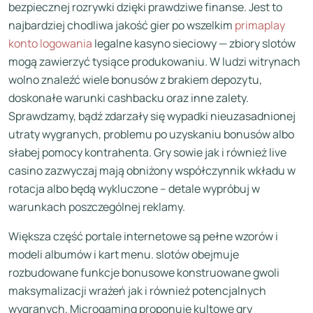
bezpiecznej rozrywki dzięki prawdziwe finanse. Jest to
najbardziej chodliwa jakość gier po wszelkim
primaplay
konto logowania
legalne kasyno sieciowy — zbiory slotów
mogą zawierzyć tysiące produkowaniu. W ludzi witrynach
wolno znaleźć wiele bonusów z brakiem depozytu,
doskonałe warunki cashbacku oraz inne zalety.
Sprawdzamy, bądź zdarzały się wypadki nieuzasadnionej
utraty wygranych, problemu po uzyskaniu bonusów albo
słabej pomocy kontrahenta. Gry sowie jak i również live
casino zazwyczaj mają obniżony współczynnik wkładu w
rotacja albo będą wykluczone – detale wypróbuj w
warunkach poszczególnej reklamy.
Większa część portale internetowe są pełne wzorów i
modeli albumów i kart menu. slotów obejmuje
rozbudowane funkcje bonusowe konstruowane gwoli
maksymalizacji wrażeń jak i również potencjalnych
wygranych. Microgaming proponuje kultowe gry