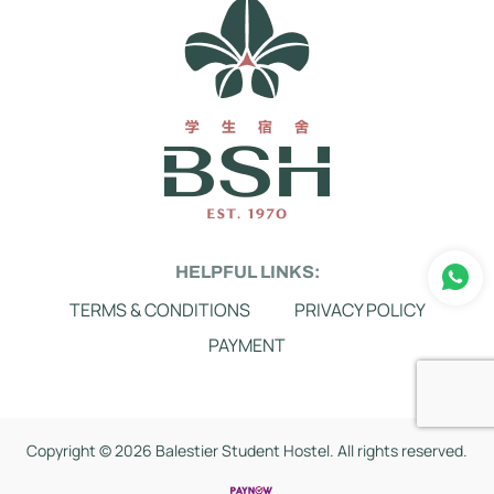
HELPFUL LINKS:
TERMS & CONDITIONS
PRIVACY POLICY
PAYMENT
Copyright ©
2026 Balestier Student Hostel. All rights reserved.