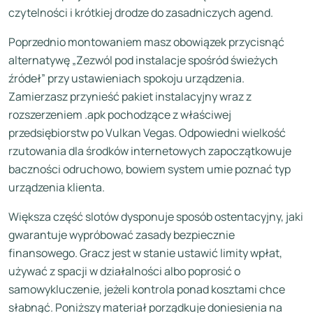
czytelności i krótkiej drodze do zasadniczych agend.
Poprzednio montowaniem masz obowiązek przycisnąć
alternatywę „Zezwól pod instalacje spośród świeżych
źródeł” przy ustawieniach spokoju urządzenia.
Zamierzasz przynieść pakiet instalacyjny wraz z
rozszerzeniem .apk pochodzące z właściwej
przedsiębiorstw po Vulkan Vegas. Odpowiedni wielkość
rzutowania dla środków internetowych zapoczątkowuje
baczności odruchowo, bowiem system umie poznać typ
urządzenia klienta.
Większa część slotów dysponuje sposób ostentacyjny, jaki
gwarantuje wypróbować zasady bezpiecznie
finansowego. Gracz jest w stanie ustawić limity wpłat,
używać z spacji w działalności albo poprosić o
samowykluczenie, jeżeli kontrola ponad kosztami chce
słabnąć. Poniższy materiał porządkuje doniesienia na