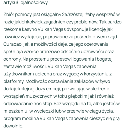
artykuł lojalnościowy.
Zbiór pomocy jest osiągalny 24/szóstej, żeby wesprzeć w
razie jakichkolwiek zagadnień czy problemów. Tak bardzo,
rzekome kasyno Vulkan Vegas dysponuje licencję jak i
również wydaje się poprawiane za pośrednictwem rząd
Curacao, jakie możliwości daje, że jego operowania
spełniają wzorce branżowe odnośnie uczciwości oraz
ochrony. Na prostemu procesowi logowania i bogatej
zestawie możliwości, Vulkan Vegas zapewnia
użytkownikom uciecha oraz wygodę w korzystaniu z
platformy. Możliwość obstawiania zakładów w żywo
dodaje kolejnej dozy emocji, pozwalając w śledzenie
wystąpień muzycznych w toku głębokim jak i również
odpowiadanie non stop. Bez względu na to, albo jesteś w
mieszkaniu, w wycieczki lub w przerwie w ciągu życia,
program mobilna Vulkan Vegas zapewnia cieszyć się grą
dowolnie.