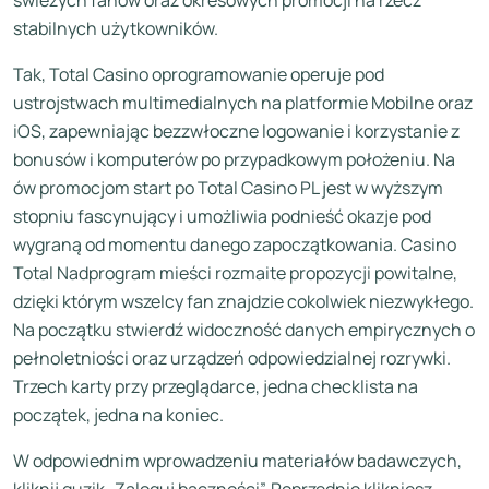
świeżych fanów oraz okresowych promocji na rzecz
stabilnych użytkowników.
Tak, Total Casino oprogramowanie operuje pod
ustrojstwach multimedialnych na platformie Mobilne oraz
iOS, zapewniając bezzwłoczne logowanie i korzystanie z
bonusów i komputerów po przypadkowym położeniu. Na
ów promocjom start po Total Casino PL jest w wyższym
stopniu fascynujący i umożliwia podnieść okazje pod
wygraną od momentu danego zapoczątkowania. Casino
Total Nadprogram mieści rozmaite propozycji powitalne,
dzięki którym wszelcy fan znajdzie cokolwiek niezwykłego.
Na początku stwierdź widoczność danych empirycznych o
pełnoletniości oraz urządzeń odpowiedzialnej rozrywki.
Trzech karty przy przeglądarce, jedna checklista na
początek, jedna na koniec.
W odpowiednim wprowadzeniu materiałów badawczych,