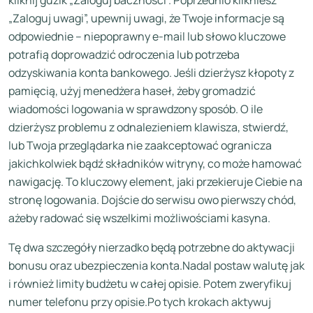
kliknij guzik „Zaloguj baczności”. Poprzednio klikniesz
„Zaloguj uwagi”, upewnij uwagi, że Twoje informacje są
odpowiednie – niepoprawny e-mail lub słowo kluczowe
potrafią doprowadzić odroczenia lub potrzeba
odzyskiwania konta bankowego. Jeśli dzierżysz kłopoty z
pamięcią, użyj menedżera haseł, żeby gromadzić
wiadomości logowania w sprawdzony sposób. O ile
dzierżysz problemu z odnalezieniem klawisza, stwierdź,
lub Twoja przeglądarka nie zaakceptować ogranicza
jakichkolwiek bądź składników witryny, co może hamować
nawigację. To kluczowy element, jaki przekieruje Ciebie na
stronę logowania. Dojście do serwisu owo pierwszy chód,
ażeby radować się wszelkimi możliwościami kasyna.
Tę dwa szczegóły nierzadko będą potrzebne do aktywacji
bonusu oraz ubezpieczenia konta.Nadal postaw walutę jak
i również limity budżetu w całej opisie. Potem zweryfikuj
numer telefonu przy opisie.Po tych krokach aktywuj