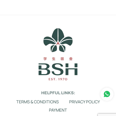
HELPFUL LINKS:
TERMS & CONDITIONS
PRIVACY POLICY
PAYMENT