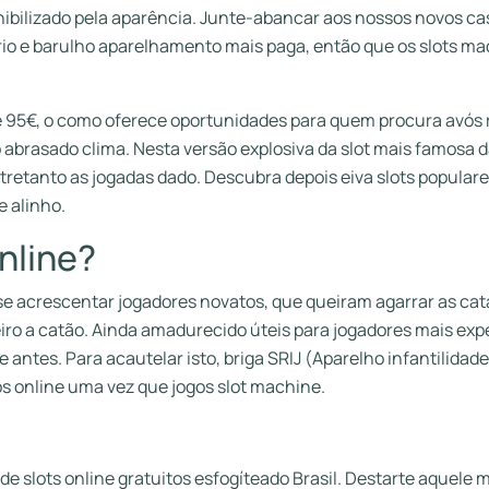
nibilizado pela aparência. Junte-abancar aos nossos novos cas
rio e barulho aparelhamento mais paga, então que os slots mad
té 95€, o como oferece oportunidades para quem procura avó
abrasado clima. Nesta versão explosiva da slot mais famosa da
tretanto as jogadas dado. Descubra depois eiva slots popular
 alinho.
online?
se acrescentar jogadores novatos, que queiram agarrar as ca
ro a catão. Ainda amadurecido úteis para jogadores mais expe
ntes. Para acautelar isto, briga SRIJ (Aparelho infantilidad
nos online uma vez que jogos slot machine.
 de slots online gratuitos esfogíteado Brasil. Destarte aquel