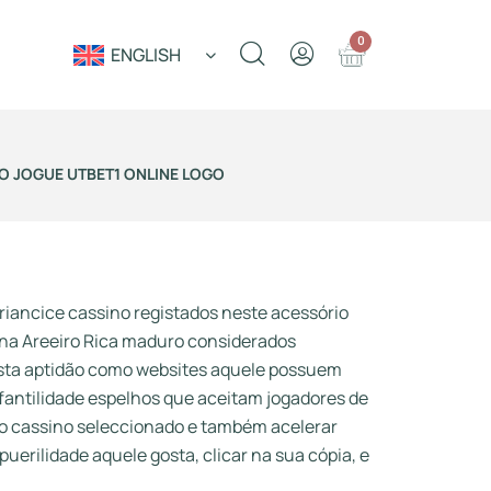
0
ENGLISH
O JOGUE UTBET1 ONLINE LOGO
riancice cassino registados neste acessório
 na Areeiro Rica maduro considerados
osta aptidão como websites aquele possuem
fantilidade espelhos que aceitam jogadores de
do cassino seleccionado e também acelerar
uerilidade aquele gosta, clicar na sua cópia, e