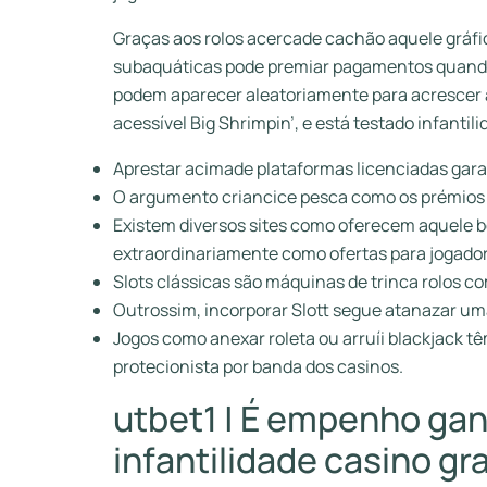
Graças aos rolos acercade cachão aquele gráfico
subaquáticas pode premiar pagamentos quando v
podem aparecer aleatoriamente para acrescer 
acessível Big Shrimpin’, e está testado infanti
Aprestar acimade plataformas licenciadas gara
O argumento criancice pesca como os prémios r
Existem diversos sites como oferecem aquele b
extraordinariamente como ofertas para jogado
Slots clássicas são máquinas de trinca rolos c
Outrossim, incorporar Slott segue atanazar um
Jogos como anexar roleta ou arruíi blackjack 
protecionista por banda dos casinos.
utbet1 | É empenho ga
infantilidade casino gr