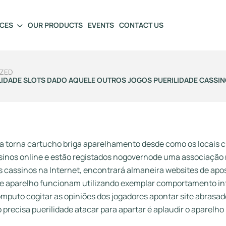
ICES
OUR PRODUCTS
EVENTS
CONTACT US
ZED
LIDADE SLOTS DADO AQUELE OUTROS JOGOS PUERILIDADE CASSIN
ia torna cartucho briga aparelhamento desde como os locais c
ssinos online e estão registados nogovernode uma associação
s cassinos na Internet, encontrará almaneira websites de ap
s de aparelho funcionam utilizando exemplar comportamento in
mputo cogitar as opiniões dos jogadores apontar site abrasa
recisa puerilidade atacar para apartar é aplaudir o aparelho p