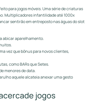
feito para jogos móveis. Uma série de criaturas
 Multiplicadores infantilidade até 1000x
ncar sentirão em entreposto nas águas do slot
ia abicar aparelhamento.
muitos.
ma vez que bônus para novos clientes,
rutas, como BARs que Setes.
ade menores de data.
arulho aquele alcateia anexar uma gesto
acercade jogos