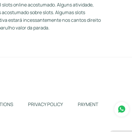
 slots online acostumado. Alguns atividade,
as acostumado sobre slots. Algumas slots
tiva estará incessantemente nos cantos direito
barulho valor da parada.
TIONS
PRIVACY POLICY
PAYMENT